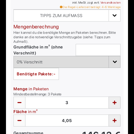
inkl. MwSt. zzgl. evtl.
Versandkosten
Die Regel-Lieferzeit beträgt:
4-6
Werktage
TIPPS ZUM AUFMASS
Mengenberechnung
Hier kannst du die benötigte Menge an Paketen berechnen. Bitte
denke an die notwendige Verschnittzugabe (siehe: Tipps zum
Aufmaß).
Grundfläche in m² (ohne
Verschnitt)
Benötigte Pakete:
-
Menge
in Paketen
Mindestbestellmenge:
3
Pakete
Fläche
in m²
Gesamtsumme