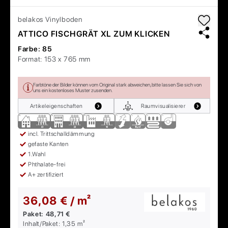
belakos
Vinylboden
ATTICO FISCHGRÄT XL ZUM KLICKEN
Farbe:
85
Format:
153 x 765 mm
Farbtöne der Bilder können vom Original stark abweichen, bitte lassen Sie sich von
uns ein kostenloses Muster zusenden.
Artikeleigenschaften
Raumvisualisierer
incl. Trittschalldämmung
gefaste Kanten
1.Wahl
Phthalate-frei
A+ zertifiziert
36,08 € / m²
Paket:
48,71 €
Inhalt/Paket:
1,35
m²