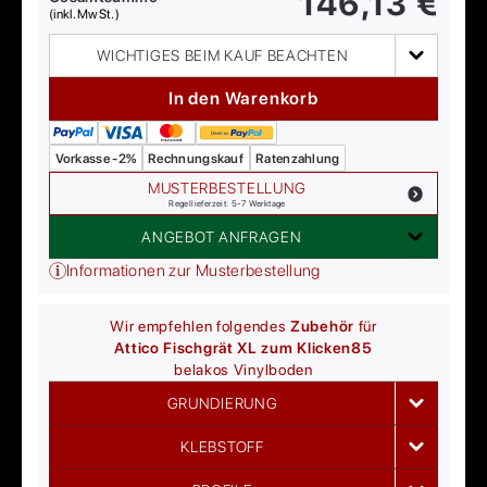
146,13
€
(inkl. MwSt.)
WICHTIGES BEIM KAUF BEACHTEN
In den Warenkorb
Vorkasse -2%
Rechnungskauf
Ratenzahlung
MUSTERBESTELLUNG
Regellieferzeit: 5-7 Werktage
ANGEBOT ANFRAGEN
Informationen zur Musterbestellung
Wir empfehlen folgendes
Zubehör
für
Attico Fischgrät XL zum Klicken
85
belakos
Vinylboden
GRUNDIERUNG
KLEBSTOFF