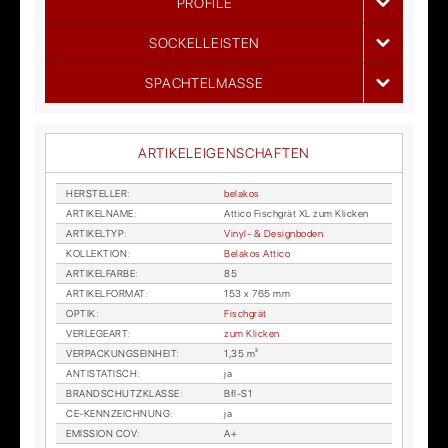
PROFILE
SOCKELLEISTEN
SPACHTELMASSE
ARTIKELEIGENSCHAFTEN
HER­STEL­LER
:
bela­kos
AR­TI­KEL­NA­ME
:
At­ti­co Fisch­grät XL zum Kli­cken
AR­TI­KEL­TYP
:
Vi­nyl- & De­sign­bo­den
KOL­LEK­TI­ON
:
Bela­kos At­ti­co
AR­TI­KEL­FAR­BE
:
85
AR­TI­KEL­FOR­MAT
:
153 x 765 mm
OP­TIK
:
Fisch­grät
VER­LE­GE­ART
:
zum Kli­cken
VER­PA­CKUNGS­EIN­HEIT
:
1,35 m²
AN­TI­STA­TISCH
:
ja
BRAND­SCHUTZ­KLAS­SE
:
Bfl-S1
CE-KENN­ZEICH­NUNG
:
ja
EMIS­SI­ON COV
:
A+