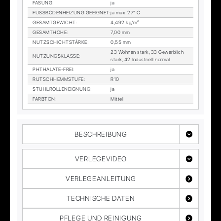
FA­SUNG
:
ja
FUSS­BO­DEN­HEI­ZUNG GE­EIG­NET
:
ja max. 27° C
GE­SAMT­GE­WICHT
:
4,492 kg/m²
GE­SAMT­HÖ­HE
:
7,00 mm
NUTZ­SCHICHT­STÄR­KE
:
0,55 mm
23 Woh­nen stark, 33 Ge­werb­lich
NUT­ZUNGS­KLAS­SE
:
stark, 42 In­dus­tri­ell nor­mal
PHTHA­LA­TE-FREI
:
ja
RUTSCH­HEMM­STU­FE
:
R10
STUHL­ROL­LEN­EIG­NUNG
:
ja
FARB­TON
:
Mit­tel
BESCHREIBUNG
VERLEGEVIDEO
VERLEGEANLEITUNG
TECHNISCHE DATEN
PFLEGE UND REINIGUNG