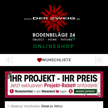
ONLINESHOP
WUNSCHLISTE
…
Belakos Vinylboden
Belakos Attico