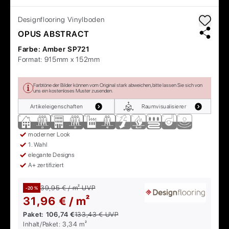
Designflooring
Vinylboden
OPUS ABSTRACT
Farbe:
Amber SP721
Format:
915mm x 152mm
Farbtöne der Bilder können vom Original stark abweichen, bitte lassen Sie sich von
uns ein kostenloses Muster zusenden.
Artikeleigenschaften
Raumvisualisierer
moderner Look
1. Wahl
elegante Designs
A+ zertifiziert
39,95 € / m²
UVP
-20 %
31,96 € / m²
Paket:
106,74 €
133,43 €
UVP
Inhalt/Paket:
3,34
m²