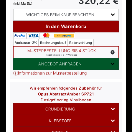
320,22
€
(inkl. MwSt.)
WICHTIGES BEIM KAUF BEACHTEN
In den Warenkorb
Vorkasse -2%
Rechnungskauf
Ratenzahlung
MUSTERBESTELLUNG BIS 4 STÜCK
Regellieferzeit: 5-7 Werktage
ANGEBOT ANFRAGEN
Informationen zur Musterbestellung
Wir empfehlen folgendes
Zubehör
für
Opus Abstract
Amber SP721
Designflooring
Vinylboden
GRUNDIERUNG
KLEBSTOFF