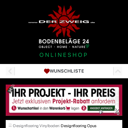
ONLINESHOP
WUNSCHLISTE
…
Designflooring Vinylboden
Designflooring Opus