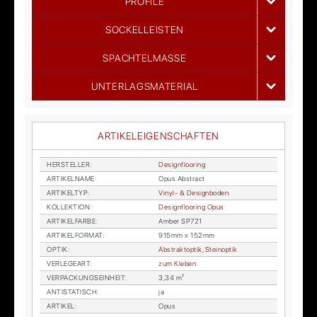
PROFILE
SOCKELLEISTEN
SPACHTELMASSE
UNTERLAGSMATERIAL
ARTIKELEIGENSCHAFTEN
HER­STEL­LER
:
De­sign­floo­ring
AR­TI­KEL­NA­ME
:
Opus Abs­tract
AR­TI­KEL­TYP
:
Vi­nyl- & De­sign­bo­den
KOL­LEK­TI­ON
:
De­sign­floo­ring Opus
AR­TI­KEL­FAR­BE
:
Am­ber SP721
AR­TI­KEL­FOR­MAT
:
915mm x 152mm
OP­TIK
:
Abs­trakt­op­tik, Stein­op­tik
VER­LE­GE­ART
:
zum Kle­ben
VER­PA­CKUNGS­EIN­HEIT
:
3,34 m²
AN­TI­STA­TISCH
:
ja
AR­TI­KEL
:
Opus