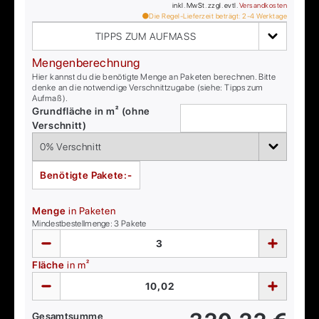
inkl. MwSt. zzgl. evtl.
Versandkosten
Die Regel-Lieferzeit beträgt:
2-4
Werktage
TIPPS ZUM AUFMASS
Mengenberechnung
Hier kannst du die benötigte Menge an Paketen berechnen. Bitte
denke an die notwendige Verschnittzugabe (siehe: Tipps zum
Aufmaß).
Grundfläche in m² (ohne
Verschnitt)
Benötigte Pakete:
-
Menge
in Paketen
Mindestbestellmenge:
3
Pakete
Fläche
in m²
Gesamtsumme