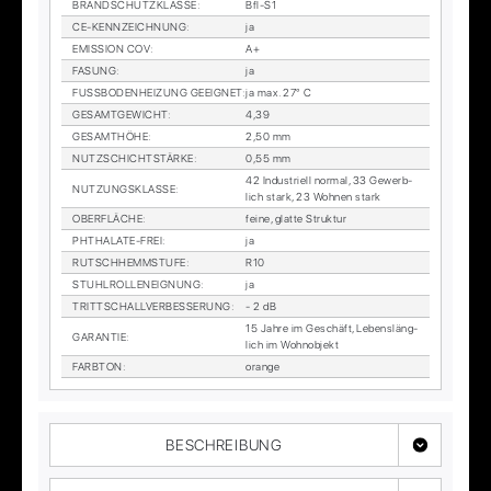
BRAND­SCHUTZ­KLAS­SE
:
Bfl-S1
CE-KENN­ZEICH­NUNG
:
ja
EMIS­SI­ON COV
:
A+
FA­SUNG
:
ja
FUSS­BO­DEN­HEI­ZUNG GE­EIG­NET
:
ja max. 27° C
GE­SAMT­GE­WICHT
:
4,39
GE­SAMT­HÖ­HE
:
2,50 mm
NUTZ­SCHICHT­STÄR­KE
:
0,55 mm
42 In­dus­tri­ell nor­mal, 33 Ge­werb­
NUT­ZUNGS­KLAS­SE
:
lich stark, 23 Woh­nen stark
OBER­FLÄ­CHE
:
fei­ne, glat­te Struk­tur
PHTHA­LA­TE-FREI
:
ja
RUTSCH­HEMM­STU­FE
:
R10
STUHL­ROL­LEN­EIG­NUNG
:
ja
TRITT­SCHALL­VER­BES­SE­RUNG
:
- 2 dB
15 Jah­re im Ge­schäft, Le­bens­läng­
GA­RAN­TIE
:
lich im Wohn­ob­jekt
FARB­TON
:
oran­ge
BESCHREIBUNG