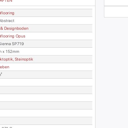
HAFTEN
­floo­ring
bs­tract
 & De­sign­bo­den
­floo­ring Opus
Sien­na SP719
m x 152mm
kt­op­tik, Stein­op­tik
e­ben
m²