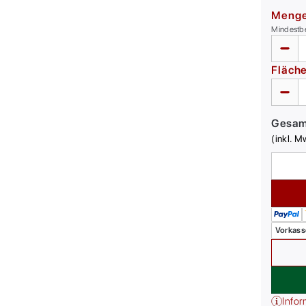
Meng
Mindestb
Fläch
Gesa
(inkl. M
Vorkass
Infor