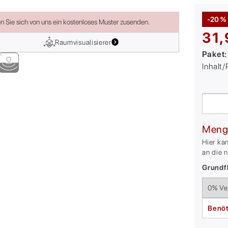
-20 %
en Sie sich von uns ein kostenloses Muster zusenden.
31,
Raumvisualisierer
Paket
Inhalt
Meng
Hier ka
an die 
Grundfl
Benöt