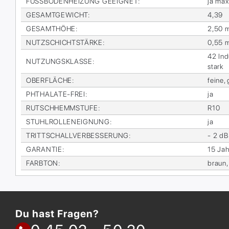
FUSS­BO­DEN­HEI­ZUNG GE­EIG­NET
:
ja max
GE­SAMT­GE­WICHT
:
4,39
GE­SAMT­HÖ­HE
:
2,50 
NUTZ­SCHICHT­STÄR­KE
:
0,55 
42 In­d
NUT­ZUNGS­KLAS­SE
:
stark
OBER­FLÄ­CHE
:
fei­ne, 
PHTHA­LA­TE-FREI
:
ja
RUTSCH­HEMM­STU­FE
:
R10
STUHL­ROL­LEN­EIG­NUNG
:
ja
TRITT­SCHALL­VER­BES­SE­RUNG
:
- 2 dB
GA­RAN­TIE
:
15 Jah­
FARB­TON
:
braun,
Du hast Fragen?