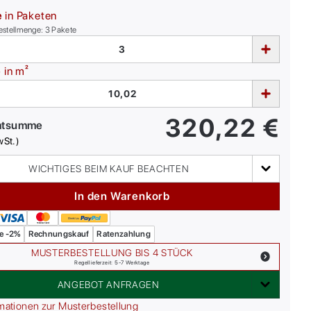
e
in Paketen
estellmenge:
3
Pakete
e
in m²
320,22
€
mtsumme
wSt.)
WICHTIGES BEIM KAUF BEACHTEN
In den Warenkorb
e -2%
Rechnungskauf
Ratenzahlung
MUSTERBESTELLUNG BIS 4 STÜCK
Regellieferzeit: 5-7 Werktage
ANGEBOT ANFRAGEN
mationen zur Musterbestellung