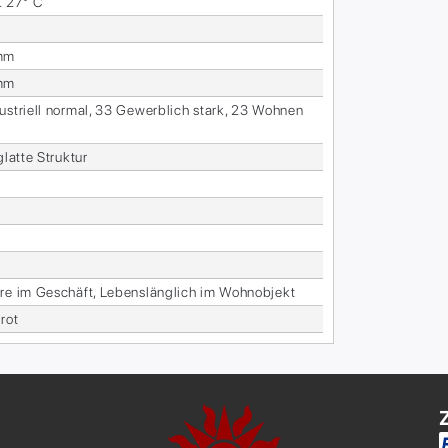
. 27° C
mm
mm
us­tri­ell nor­mal, 33 Ge­werb­lich stark, 23 Woh­nen
glat­te Struk­tur
re im Ge­schäft, Le­bens­läng­lich im Wohn­ob­jekt
 rot