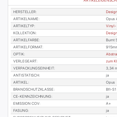
ARTIKELEIGENSC
HER­STEL­LER
:
De­sign
AR­TI­KEL­NA­ME
:
Opus A
AR­TI­KEL­TYP
:
Vi­nyl-
KOL­LEK­TI­ON
:
De­sign
AR­TI­KEL­FAR­BE
:
Burnt 
AR­TI­KEL­FOR­MAT
:
915m
OP­TIK
:
Abs­tra
VER­LE­GE­ART
:
zum Kl
VER­PA­CKUNGS­EIN­HEIT
:
3,34 
AN­TI­STA­TISCH
:
ja
AR­TI­KEL
:
Opus
BRAND­SCHUTZ­KLAS­SE
:
Bfl-S1
CE-KENN­ZEICH­NUNG
:
ja
EMIS­SI­ON COV
:
A+
FA­SUNG
:
ja