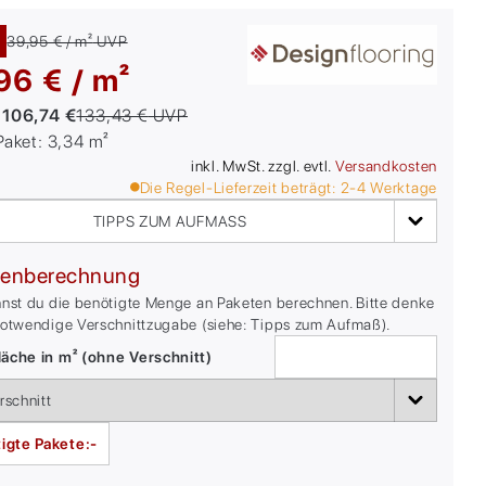
39,95 € / m²
UVP
96 € / m²
:
106,74 €
133,43 €
UVP
/Paket:
3,34
m²
inkl. MwSt. zzgl. evtl.
Versandkosten
Die Regel-Lieferzeit beträgt:
2-4
Werktage
TIPPS ZUM AUFMASS
enberechnung
nnst du die benötigte Menge an Paketen berechnen. Bitte denke
notwendige Verschnittzugabe (siehe: Tipps zum Aufmaß).
äche in m² (ohne Verschnitt)
igte Pakete:
-