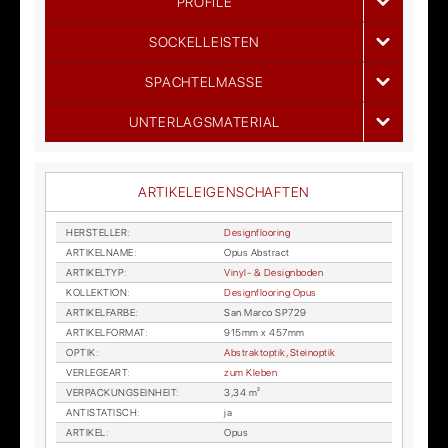
PROFILE
SOCKELLEISTEN
SPACHTELMASSE
UNTERLAGSMATERIAL
ARTIKELEIGENSCHAFTEN
HER­STEL­LER
:
De­sign­floo­ring
AR­TI­KEL­NA­ME
:
Opus Abs­tract
AR­TI­KEL­TYP
:
Vi­nyl- & De­sign­bo­den
KOL­LEK­TI­ON
:
De­sign­floo­ring Opus
AR­TI­KEL­FAR­BE
:
San Mar­co SP729
AR­TI­KEL­FOR­MAT
:
915mm x 457mm
OP­TIK
:
Abs­trakt­op­tik, Stein­op­tik
VER­LE­GE­ART
:
zum Kle­ben
VER­PA­CKUNGS­EIN­HEIT
:
3,34 m²
AN­TI­STA­TISCH
:
ja
AR­TI­KEL
:
Opus