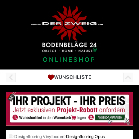
ONLINESHOP
WUNSCHLISTE
…
Designflooring Vinylboden
Designflooring Opus