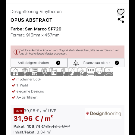
Designflooring
Vinylboden
OPUS ABSTRACT
Farbe:
San Marco SP729
Format:
915mm x 457mm
Farbtöne der Bilder können vom Original stark abweichen, bitte lassen Sie sich von
uns ein kostenloses Muster zusenden.
Artikeleigenschaften
Raumvisualisierer
moderner Look
1. Wahl
elegante Designs
A+ zertifiziert
39,95 € / m²
UVP
-20 %
31,96 € / m²
Paket:
106,74 €
133,43 €
UVP
Inhalt/Paket:
3,34
m²