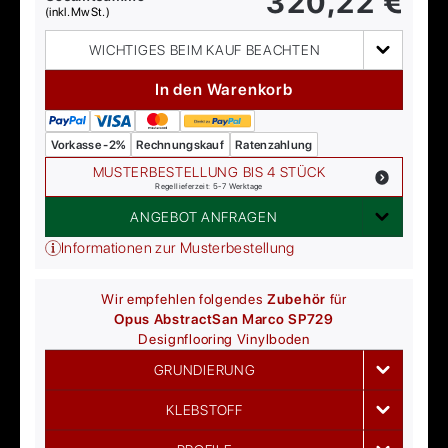
320,22
€
(inkl. MwSt.)
WICHTIGES BEIM KAUF BEACHTEN
In den Warenkorb
Vorkasse -2%
Rechnungskauf
Ratenzahlung
MUSTERBESTELLUNG BIS 4 STÜCK
Regellieferzeit: 5-7 Werktage
ANGEBOT ANFRAGEN
Informationen zur Musterbestellung
Wir empfehlen folgendes
Zubehör
für
Opus Abstract
San Marco SP729
Designflooring
Vinylboden
GRUNDIERUNG
KLEBSTOFF