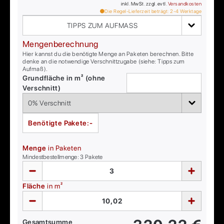
inkl. MwSt. zzgl. evtl.
Versandkosten
Die Regel-Lieferzeit beträgt:
2-4
Werktage
TIPPS ZUM AUFMASS
Mengenberechnung
Hier kannst du die benötigte Menge an Paketen berechnen. Bitte
denke an die notwendige Verschnittzugabe (siehe: Tipps zum
Aufmaß).
Grundfläche in m² (ohne
Verschnitt)
Benötigte Pakete:
-
Menge
in Paketen
Mindestbestellmenge:
3
Pakete
Fläche
in m²
Gesamtsumme