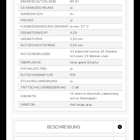
BRAND­SCHUTZ­KLAS­SE
:
Bfl-S1
CE-KENN­ZEICH­NUNG
:
ja
EMIS­SI­ON COV
:
A+
FA­SUNG
:
ja
FUSS­BO­DEN­HEI­ZUNG GE­EIG­NET
:
ja max. 27° C
GE­SAMT­GE­WICHT
:
4,39
GE­SAMT­HÖ­HE
:
2,50 mm
NUTZ­SCHICHT­STÄR­KE
:
0,55 mm
42 In­dus­tri­ell nor­mal, 33 Ge­werb­
NUT­ZUNGS­KLAS­SE
:
lich stark, 23 Woh­nen stark
OBER­FLÄ­CHE
:
fei­ne, glat­te Struk­tur
PHTHA­LA­TE-FREI
:
ja
RUTSCH­HEMM­STU­FE
:
R10
STUHL­ROL­LEN­EIG­NUNG
:
ja
TRITT­SCHALL­VER­BES­SE­RUNG
:
- 2 dB
15 Jah­re im Ge­schäft, Le­bens­läng­
GA­RAN­TIE
:
lich im Wohn­ob­jekt
FARB­TON
:
Hell, beige, grau
BESCHREIBUNG