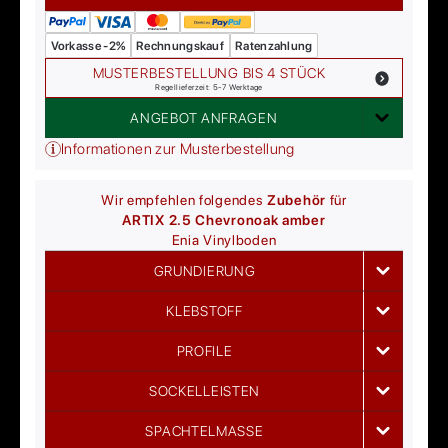
Vorkasse -2%
Rechnungskauf
Ratenzahlung
MUSTERBESTELLUNG BIS 4 STÜCK
Regellieferzeit: 5-7 Werktage
ANGEBOT ANFRAGEN
Informationen zur Musterbestellung
Wir empfehlen folgendes
Zubehör
für
ARTIX 2.5 Chevron
oak amber
Enia
Vinylboden
GRUNDIERUNG
KLEBSTOFF
PROFILE
SOCKELLEISTEN
SPACHTELMASSE