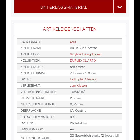
UNTERLAGSMATERIAL
ARTIKELEIGENSCHAFTEN
HER­STEL­LER
:
Enia
AR­TI­KEL­NA­ME
:
AR­TIX 2.5 Che­vron
AR­TI­KEL­TYP
:
Vi­nyl- & De­sign­bo­den
KOL­LEK­TI­ON
:
DU­PLEX XL AR­TIX
AR­TI­KEL­FAR­BE
:
oak am­ber
AR­TI­KEL­FOR­MAT
:
705 mm x 118 mm
OP­TIK
:
Holz­op­tik, Che­vron
VER­LE­GE­ART
:
zum Kle­ben
VER­PA­CKUNGS­EIN­HEIT
:
1,6638 m²
GE­SAMT­STÄR­KE
:
2,5 mm
NUTZ­SCHICHT­STÄR­KE
:
0,55 mm
OBER­FLÄ­CHE
:
UV Coa­ting
RUTSCH­HEMM­STU­FE
:
R10
MA­TE­RI­AL
:
Phtha­lat­frei
EMIS­SI­ON COV
:
A+
33 Ge­werb­lich stark, 42 In­dus­tri­ell
NUT­ZUNGS­KLAS­SE
: