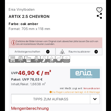
Enia
Vinylboden
ARTIX 2.5 CHEVRON
Farbe:
oak amber
Format:
705 mm x 118 mm
Farbtöne der Bilder können vom Original stark abweichen, bitte lassen Sie sich von
uns ein kostenloses Muster zusenden.
Artikeleigenschaften
Raumvisualisierer
46,90 € / m²
UVP
Paket:
UVP
78,03 €
Inhalt/Paket:
1,6638
m²
inkl. MwSt. zzgl. evtl.
Versandkosten
Die Regel-Lieferzeit beträgt:
4-6
Werktage
TIPPS ZUM AUFMASS
Mengenberechnung