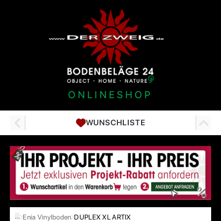
ONLINESHOP
WUNSCHLISTE
…
Enia Vinylboden
DUPLEX XL ARTIX