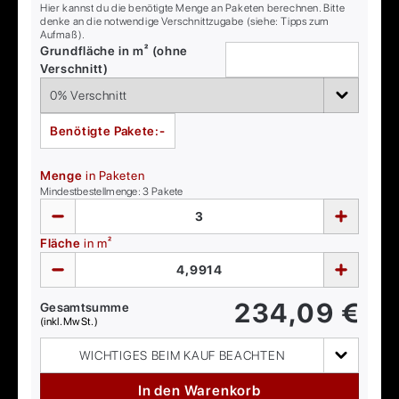
Hier kannst du die benötigte Menge an Paketen berechnen. Bitte
denke an die notwendige Verschnittzugabe (siehe: Tipps zum
Aufmaß).
Grundfläche in m² (ohne
Verschnitt)
Benötigte Pakete:
-
Menge
in Paketen
Mindestbestellmenge:
3
Pakete
Fläche
in m²
234,09
€
Gesamtsumme
(inkl. MwSt.)
WICHTIGES BEIM KAUF BEACHTEN
In den Warenkorb