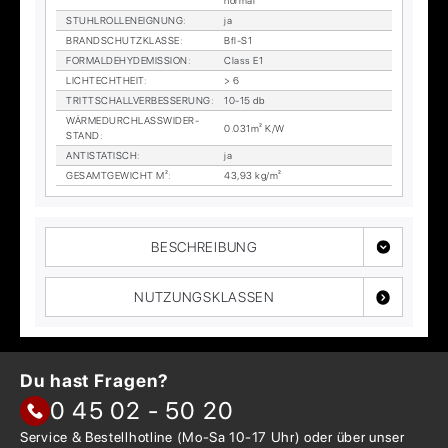
nor­mal
STUHL­ROL­LEN­EIG­NUNG
:
ja
BRAND­SCHUTZ­KLAS­SE
:
Bfl-S1
FORM­ALDE­HY­DE­MIS­SI­ON
:
Class E1
LICHTECHT­HEIT
:
> 6
TRITT­SCHALL­VER­BES­SE­RUNG
:
10-15 db
WÄR­ME­DURCH­LASS­WI­DER­
0.031m² K/W
STAND
:
AN­TI­STA­TISCH
:
ja
GE­SAMT­GE­WICHT M²
:
43,93 kg/m²
BESCHREIBUNG
NUTZUNGSKLASSEN
Du hast Fragen?
0 45 02 - 50 20
Service & Bestellhotline
(Mo-Sa 10-17 Uhr) oder über
unser