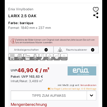
Enia
Vinylboden
LARIX 2.5 OAK
Farbe:
barrique
Format:
1840 mm x 237 mm
Farbtöne der Bilder können vom Original stark abweichen, bitte lassen Sie sich von
uns ein kostenloses Muster zusenden.
Artikeleigenschaften
Raumvisualisierer
46,90 € / m²
UVP
Paket:
UVP
163,63 €
Inhalt/Paket:
3,489
m²
inkl. MwSt. zzgl. evtl.
Versandkosten
Die Regel-Lieferzeit beträgt:
4-6
Werktage
TIPPS ZUM AUFMASS
Mengenberechnung