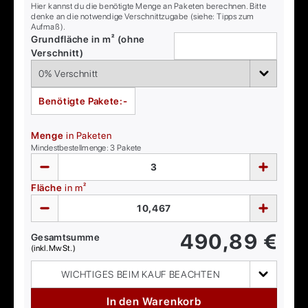
Hier kannst du die benötigte Menge an Paketen berechnen. Bitte
denke an die notwendige Verschnittzugabe (siehe: Tipps zum
Aufmaß).
Grundfläche in m² (ohne
Verschnitt)
Benötigte Pakete:
-
Menge
in Paketen
Mindestbestellmenge:
3
Pakete
Fläche
in m²
490,89
€
Gesamtsumme
(inkl. MwSt.)
WICHTIGES BEIM KAUF BEACHTEN
In den Warenkorb