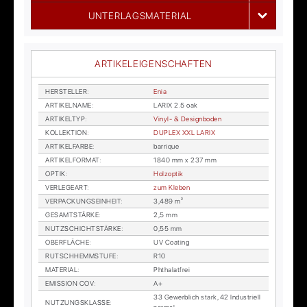
UNTERLAGSMATERIAL
ARTIKELEIGENSCHAFTEN
HER­STEL­LER
:
Enia
AR­TI­KEL­NA­ME
:
LA­RIX 2.5 oak
AR­TI­KEL­TYP
:
Vi­nyl- & De­sign­bo­den
KOL­LEK­TI­ON
:
DU­PLEX XXL LA­RIX
AR­TI­KEL­FAR­BE
:
bar­ri­que
AR­TI­KEL­FOR­MAT
:
1840 mm x 237 mm
OP­TIK
:
Holz­op­tik
VER­LE­GE­ART
:
zum Kle­ben
VER­PA­CKUNGS­EIN­HEIT
:
3,489 m²
GE­SAMT­STÄR­KE
:
2,5 mm
NUTZ­SCHICHT­STÄR­KE
:
0,55 mm
OBER­FLÄ­CHE
:
UV Coa­ting
RUTSCH­HEMM­STU­FE
:
R10
MA­TE­RI­AL
:
Phtha­lat­frei
EMIS­SI­ON COV
:
A+
33 Ge­werb­lich stark, 42 In­dus­tri­ell
NUT­ZUNGS­KLAS­SE
: