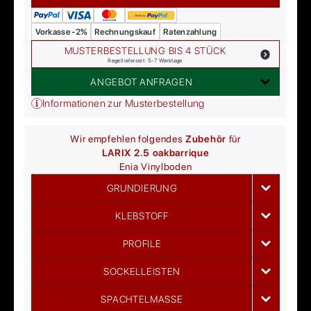
Vorkasse -2%
Rechnungskauf
Ratenzahlung
MUSTERBESTELLUNG BIS 4 STÜCK
Regellieferzeit: 5-7 Werktage
ANGEBOT ANFRAGEN
Informationen zur Musterbestellung
Wir empfehlen folgendes
Zubehör
für
LARIX 2.5 oak
barrique
Enia
Vinylboden
GRUNDIERUNG
KLEBSTOFF
PROFILE
SOCKELLEISTEN
SPACHTELMASSE