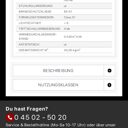
nor­mal
STUHL­ROL­LEN­EIG­NUNG
:
ja
BRAND­SCHUTZ­KLAS­SE
:
Bfl-S1
FORM­ALDE­HY­DE­MIS­SI­ON
:
Class E1
LICHTECHT­HEIT
:
> 6
TRITT­SCHALL­VER­BES­SE­RUNG
:
4 db
WÄR­ME­DURCH­LASS­WI­DER­
0.040m² K/W
STAND
:
AN­TI­STA­TISCH
:
ja
GE­SAMT­GE­WICHT M²
:
45,00 kg/m²
BESCHREIBUNG
NUTZUNGSKLASSEN
Du hast Fragen?
0 45 02 - 50 20
Service & Bestellhotline
(Mo-Sa 10-17 Uhr) oder über
unser