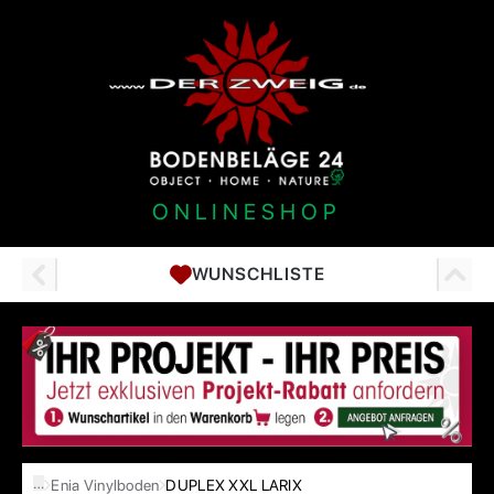
ONLINESHOP
WUNSCHLISTE
…
Enia Vinylboden
DUPLEX XXL LARIX