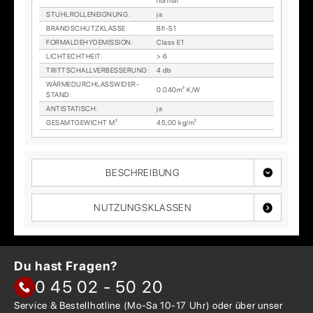
nor­mal
STUHL­ROL­LEN­EIG­NUNG
:
ja
BRAND­SCHUTZ­KLAS­SE
:
Bfl-S1
FORM­ALDE­HY­DE­MIS­SI­ON
:
Class E1
LICHTECHT­HEIT
:
> 6
TRITT­SCHALL­VER­BES­SE­RUNG
:
4 db
WÄR­ME­DURCH­LASS­WI­DER­
0.040m² K/W
STAND
:
AN­TI­STA­TISCH
:
ja
GE­SAMT­GE­WICHT M²
:
45,00 kg/m²
BESCHREIBUNG
NUTZUNGSKLASSEN
Du hast Fragen?
0 45 02 - 50 20
Service & Bestellhotline
(Mo-Sa 10-17 Uhr) oder über
unser