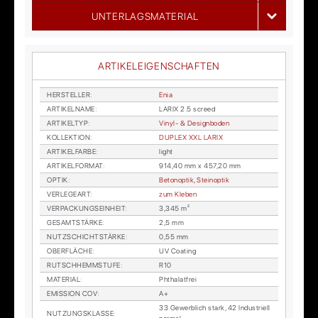
UNTERLAGSMATERIAL
ARTIKELEIGENSCHAFTEN
HER­STEL­LER
:
Enia
AR­TI­KEL­NA­ME
:
LA­RIX 2.5 screed
AR­TI­KEL­TYP
:
Vi­nyl- & De­sign­bo­den
KOL­LEK­TI­ON
:
DU­PLEX XXL LA­RIX
AR­TI­KEL­FAR­BE
:
light
AR­TI­KEL­FOR­MAT
:
914,40 mm x 457,20 mm
OP­TIK
:
Be­to­n­op­tik, Stein­op­tik
VER­LE­GE­ART
:
zum Kle­ben
VER­PA­CKUNGS­EIN­HEIT
:
3,345 m²
GE­SAMT­STÄR­KE
:
2,5 mm
NUTZ­SCHICHT­STÄR­KE
:
0,55 mm
OBER­FLÄ­CHE
:
UV Coa­ting
RUTSCH­HEMM­STU­FE
:
R10
MA­TE­RI­AL
:
Phtha­lat­frei
EMIS­SI­ON COV
:
A+
33 Ge­werb­lich stark, 42 In­dus­tri­ell
NUT­ZUNGS­KLAS­SE
: