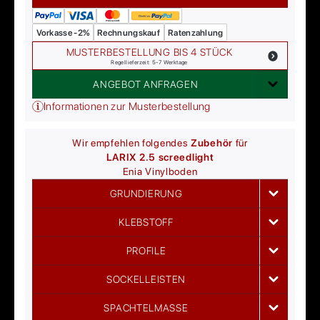
Vorkasse -2%
Rechnungskauf
Ratenzahlung
MUSTERBESTELLUNG BIS 4 STÜCK
Regellieferzeit: 5-7 Werktage
ANGEBOT ANFRAGEN
Informationen zur Musterbestellung
Wir empfehlen folgendes
Zubehör
für
LARIX 2.5 screed
light
Enia
Vinylboden
GRUNDIERUNG
KLEBSTOFF
PROFILE
SOCKELLEISTEN
SPACHTELMASSE