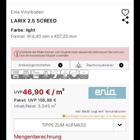
Enia
Vinylboden
LARIX 2.5 SCREED
Farbe:
light
Format:
914,40 mm x 457,20 mm
Farbtöne der Bilder können vom Original stark abweichen, bitte lassen Sie sich von
uns ein kostenloses Muster zusenden.
Artikeleigenschaften
Raumvisualisierer
46,90 € / m²
UVP
Paket:
UVP
156,88 €
Inhalt/Paket:
3,345
m²
inkl. MwSt. zzgl. evtl.
Versandkosten
Die Regel-Lieferzeit beträgt:
4-6
Werktage
TIPPS ZUM AUFMASS
Mengenberechnung