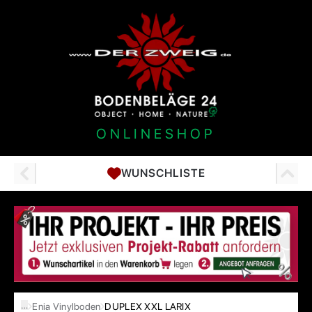
ONLINESHOP
WUNSCHLISTE
…
Enia Vinylboden
DUPLEX XXL LARIX