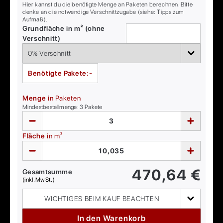
Hier kannst du die benötigte Menge an Paketen berechnen. Bitte
denke an die notwendige Verschnittzugabe (siehe: Tipps zum
Aufmaß).
Grundfläche in m² (ohne
Verschnitt)
Benötigte Pakete:
-
Menge
in Paketen
Mindestbestellmenge:
3
Pakete
Fläche
in m²
470,64
€
Gesamtsumme
(inkl. MwSt.)
WICHTIGES BEIM KAUF BEACHTEN
In den Warenkorb