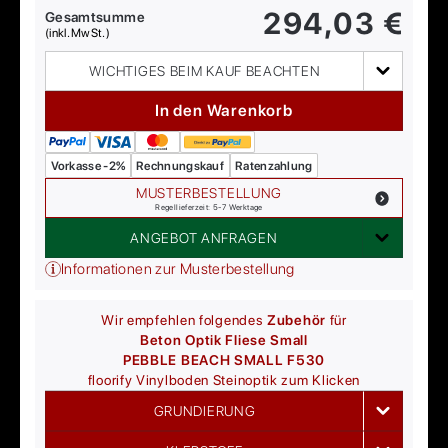
294,03
€
Gesamtsumme
(inkl. MwSt.)
WICHTIGES BEIM KAUF BEACHTEN
In den Warenkorb
Vorkasse -2%
Rechnungskauf
Ratenzahlung
MUSTERBESTELLUNG
Regellieferzeit: 5-7 Werktage
ANGEBOT ANFRAGEN
Informationen zur Musterbestellung
Wir empfehlen folgendes
Zubehör
für
Beton Optik Fliese Small
PEBBLE BEACH SMALL F530
floorify
Vinylboden Steinoptik zum Klicken
GRUNDIERUNG