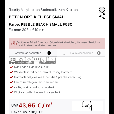
floorify
Vinylboden Steinoptik zum Klicken
BETON OPTIK FLIESE SMALL
Farbe:
PEBBLE BEACH SMALL F530
Format:
305 x 610 mm
Farbtöne der Bilder können vom Original stark abweichen, bitte lassen Sie sich von
uns ein kostenloses Muster zusenden.
Artikeleigenschaften
Raumvisualisierer
Naturnahe Haptik & Optik
Wasserfest mit höchstem Nutzungskomfort
Komfortabel, dass es Ihnen die Sprache verschlägt
Leicht zu pflegen, leicht zu lieben
stoß-, kratz- und schmutzfest
Click-and-Go: Legen, klicken, fertig
43,95 € / m²
UVP
Paket:
UVP
98,01 €