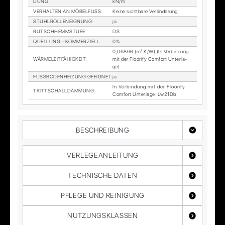
DUNG
:
kN/m
VER­HAL­TEN AN MÖ­BEL­FUSS
:
Kei­ne sicht­ba­re Ver­än­de­rung
STUHL­ROL­LEN­EIG­NUNG
:
ja
RUTSCH­HEMM­STU­FE
:
DS
QUEL­LUNG - KOM­MER­ZI­ELL
:
0%
0,0686R (m² K/W) (In Ver­bin­dung
WÄR­ME­LEIT­FÄ­HIG­KEIT
:
mit der Floo­ri­fy Com­fort Un­ter­la­
ge)
FUSS­BO­DEN­HEI­ZUNG GE­EIG­NET
:
ja
In Ver­bin­dung mit der Floo­ri­fy
TRITT­SCHALL­DÄM­MUNG
:
Com­fort Un­ter­la­ge: Lw21Db
BESCHREIBUNG
VERLEGEANLEITUNG
TECHNISCHE DATEN
PFLEGE UND REINIGUNG
NUTZUNGSKLASSEN