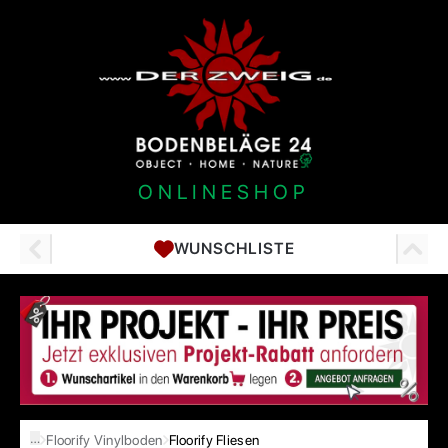
ONLINESHOP
WUNSCHLISTE
…
Floorify Vinylboden
Floorify Fliesen