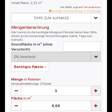
Inhalt/Paket:
2,23
m²
inkl. MwSt. zzgl. evtl.
Versandkosten
Die Regel-Lieferzeit beträgt:
4-10
Werktage
TIPPS ZUM AUFMASS
Mengenberechnung
Hier kannst du die benötigte Menge an Paketen berechnen. Bitte
denke an die notwendige Verschnittzugabe (siehe: Tipps zum
Aufmaß).
Grundfläche in m² (ohne
Verschnitt)
Benötigte Pakete:
-
Menge
in Paketen
Mindestbestellmenge:
3
Pakete
Fläche
in m²