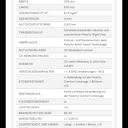
BREI­TE
:
305 mm
LÄN­GE
:
610 mm
GE­SAMT­GE­WICHT M²
:
8,15 kg/m²
GE­SAMT­DI­CKE
:
4 mm
NUTZ­SCHICHT­STÄR­KE
:
0,40 mm
Schall­ab­sor­bie­ren­der, ro­bus­ter und
TRÄ­GER­SCHICHT
:
was­ser­fes­ter Floo­ri­fy Ri­gid Core
Krat­zer- und Fle­cken­schutz dank
OBER­FLÄ­CHE
:
Floo­ri­fy Si­lent Touch-Tech­no­lo­gie
NUT­ZUNGS­KLAS­SE
:
32 Ge­werb­lich nor­mal
CE-KENN­ZEICH­NUNG
:
ja
25 Jah­re (Woh­nen), 5 Jah­re (Ge­
GA­RAN­TIE
:
schäft)
VER­SCHLEISS­VER­HAL­TEN
:
>= 3.000 Um­dre­hun­gen - AC3
In Ver­bin­dung mit der Floo­ri­fy
STOSS­FES­TIG­KEIT
:
Com­fort Un­ter­la­ge: 1.800mm -
IC3
Kei­ne sicht­ba­re Ver­än­de­rung mit
RESTEIN­DRUCK
:
der Floo­ri­fy Com­fort Un­ter­la­ge
FLECK­BE­STÄN­DIG­KEIT
:
ja
LICH­TECH­HEIT
:
>6
BRAND­SCHUTZ­KLAS­SE
:
Bfl-S1
MASS­STA­BI­LI­TÄT
:
<= 0,05 %
ZUG­FES­TIG­KEIT DER VER­BIN­
Längs: > 9 kN/m | Brei­te: > 9