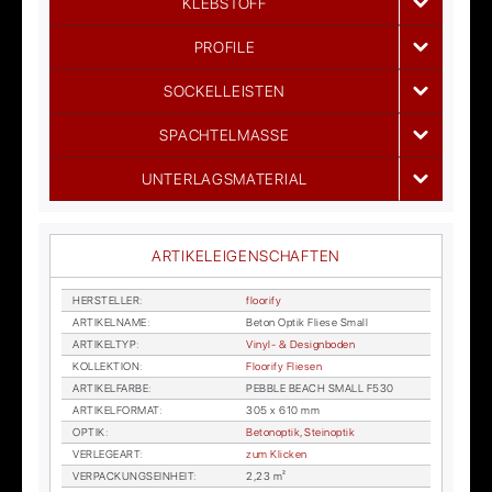
KLEBSTOFF
PROFILE
SOCKELLEISTEN
SPACHTELMASSE
UNTERLAGSMATERIAL
ARTIKELEIGENSCHAFTEN
HER­STEL­LER
:
floo­ri­fy
AR­TI­KEL­NA­ME
:
Be­ton Op­tik Flie­se Small
AR­TI­KEL­TYP
:
Vi­nyl- & De­sign­bo­den
KOL­LEK­TI­ON
:
Floo­ri­fy Flie­sen
AR­TI­KEL­FAR­BE
:
PEB­B­LE BE­ACH SMALL F530
AR­TI­KEL­FOR­MAT
:
305 x 610 mm
OP­TIK
:
Be­to­n­op­tik, Stein­op­tik
VER­LE­GE­ART
:
zum Kli­cken
VER­PA­CKUNGS­EIN­HEIT
:
2,23 m²