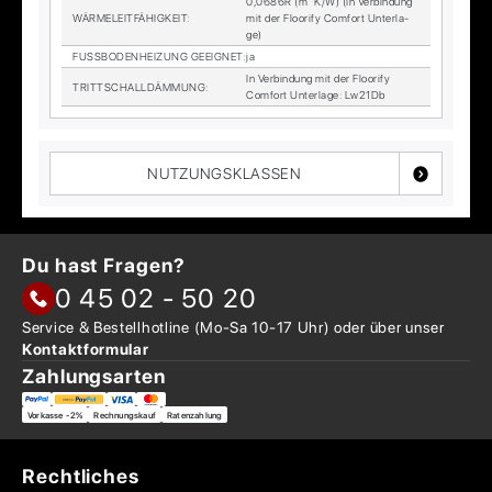
0,0686R (m² K/W) (In Ver­bin­dung
WÄR­ME­LEIT­FÄ­HIG­KEIT
:
mit der Floo­ri­fy Com­fort Un­ter­la­
ge)
FUSS­BO­DEN­HEI­ZUNG GE­EIG­NET
:
ja
In Ver­bin­dung mit der Floo­ri­fy
TRITT­SCHALL­DÄM­MUNG
:
Com­fort Un­ter­la­ge: Lw21Db
NUTZUNGSKLASSEN
Du hast Fragen?
0 45 02 - 50 20
Service & Bestellhotline
(Mo-Sa 10-17 Uhr) oder über
unser
Kontaktformular
Zahlungsarten
Vorkasse -2%
Rechnungskauf
Ratenzahlung
Rechtliches