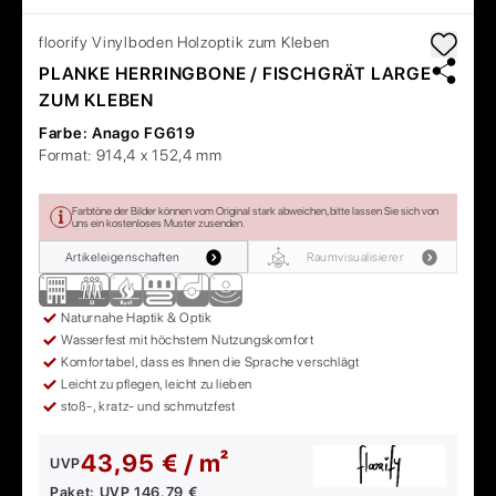
floorify
Vinylboden Holzoptik zum Kleben
PLANKE HERRINGBONE / FISCHGRÄT LARGE
ZUM KLEBEN
Farbe:
Anago FG619
Format:
914,4 x 152,4 mm
Farbtöne der Bilder können vom Original stark abweichen, bitte lassen Sie sich von
uns ein kostenloses Muster zusenden.
Artikeleigenschaften
Raumvisualisierer
Naturnahe Haptik & Optik
Wasserfest mit höchstem Nutzungskomfort
Komfortabel, dass es Ihnen die Sprache verschlägt
Leicht zu pflegen, leicht zu lieben
stoß-, kratz- und schmutzfest
43,95 € / m²
UVP
Paket:
UVP
146,79 €