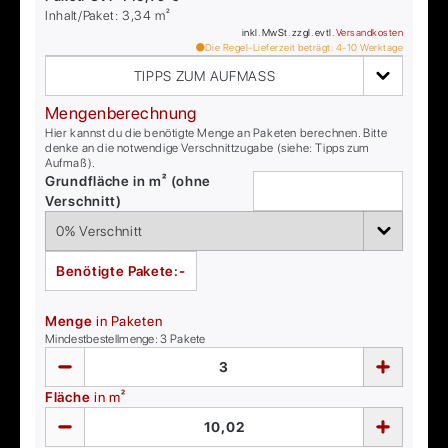
Inhalt/Paket:
3,34
m²
inkl. MwSt. zzgl. evtl.
Versandkosten
Die Regel-Lieferzeit beträgt:
4-10
Werktage
TIPPS ZUM AUFMASS
Mengenberechnung
Hier kannst du die benötigte Menge an Paketen berechnen. Bitte
denke an die notwendige Verschnittzugabe (siehe: Tipps zum
Aufmaß).
Grundfläche in m² (ohne
Verschnitt)
Benötigte Pakete:
-
Menge
in Paketen
Mindestbestellmenge:
3
Pakete
Fläche
in m²