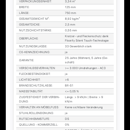
VER­PA­CKUNGS­EIN­HEIT
:
3,34 m²
BREI­TE
:
125 mm
LÄN­GE
:
750 mm
GE­SAMT­GE­WICHT M²
:
8,92 kg/m²
GE­SAMT­DI­CKE
:
2,5 mm
NUTZ­SCHICHT­STÄR­KE
:
0,55 mm
Krat­zer- und Fle­cken­schutz dank
OBER­FLÄ­CHE
:
Floo­ri­fy Si­lent Touch-Tech­no­lo­gie
NUT­ZUNGS­KLAS­SE
:
33 Ge­werb­lich stark
CE-KENN­ZEICH­NUNG
:
ja
25 Jah­re (Woh­nen), 5 Jah­re (Ge­
GA­RAN­TIE
:
schäft)
VER­SCHLEISS­VER­HAL­TEN
:
>= 3.000 Um­dre­hun­gen - AC3
FLECK­BE­STÄN­DIG­KEIT
:
ja
LICH­TECH­HEIT
:
>6
BRAND­SCHUTZ­KLAS­SE
:
Bfl-S1
MASS­STA­BI­LI­TÄT
:
<= 0,05 %
ZUG­FES­TIG­KEIT DER VER­BIN­
Längs: > 9 kN/m | Brei­te: > 9
DUNG
:
kN/m
VER­HAL­TEN AN MÖ­BEL­FUSS
:
Kei­ne sicht­ba­re Ver­än­de­rung
STUHL­ROL­LEN­EIG­NUNG
:
ja
RUTSCH­HEMM­STU­FE
:
DS
QUEL­LUNG - KOM­MER­ZI­ELL
:
0%