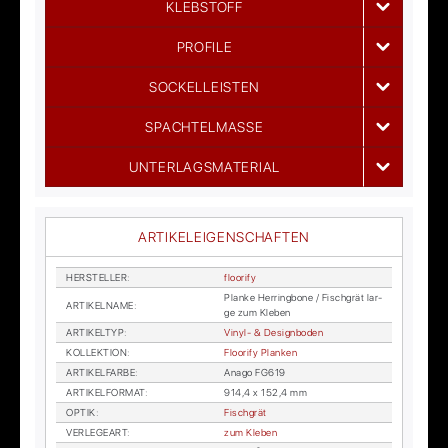
KLEBSTOFF
PROFILE
SOCKELLEISTEN
SPACHTELMASSE
UNTERLAGSMATERIAL
ARTIKELEIGENSCHAFTEN
HER­STEL­LER
:
floo­ri­fy
Plan­ke Her­ring­bo­ne / Fisch­grät lar­
AR­TI­KEL­NA­ME
:
ge zum Kle­ben
AR­TI­KEL­TYP
:
Vi­nyl- & De­sign­bo­den
KOL­LEK­TI­ON
:
Floo­ri­fy Plan­ken
AR­TI­KEL­FAR­BE
:
Ana­go FG619
AR­TI­KEL­FOR­MAT
:
914,4 x 152,4 mm
OP­TIK
:
Fisch­grät
VER­LE­GE­ART
:
zum Kle­ben