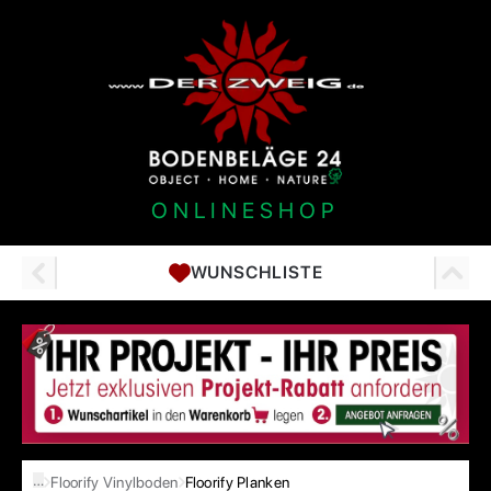
ONLINESHOP
WUNSCHLISTE
…
Floorify Vinylboden
Floorify Planken