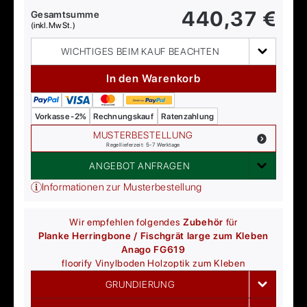
440,37
€
Gesamtsumme
(inkl. MwSt.)
WICHTIGES BEIM KAUF BEACHTEN
In den Warenkorb
Vorkasse -2%
Rechnungskauf
Ratenzahlung
MUSTERBESTELLUNG
Regellieferzeit: 5-7 Werktage
ANGEBOT ANFRAGEN
Informationen zur Musterbestellung
Wir empfehlen folgendes
Zubehör
für
Planke Herringbone / Fischgrät large zum Kleben
Anago FG619
floorify
Vinylboden Holzoptik zum Kleben
GRUNDIERUNG