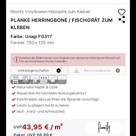
floorify
Vinylboden Holzoptik zum Kleben
PLANKE HERRINGBONE / FISCHGRÄT ZUM
KLEBEN
Farbe:
Unagi FG317
Format:
750 x 125 mm
Farbtöne der Bilder können vom Original stark abweichen, bitte lassen Sie sich von
uns ein kostenloses Muster zusenden.
Artikeleigenschaften
Raumvisualisierer
Naturnahe Haptik & Optik
Wasserfest mit höchstem Nutzungskomfort
Komfortabel, dass es Ihnen die Sprache verschlägt
Leicht zu pflegen, leicht zu lieben
stoß-, kratz- und schmutzfest
43,95 € / m²
UVP
Paket:
UVP
98,89 €