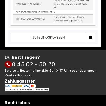
0,0686R (m² K/W) (In Ver­bin­dung
WÄR­ME­LEIT­FÄ­HIG­KEIT
:
mit der Floo­ri­fy Com­fort Un­ter­la­
ge)
FUSS­BO­DEN­HEI­ZUNG GE­EIG­NET
:
ja
In Ver­bin­dung mit der Floo­ri­fy
TRITT­SCHALL­DÄM­MUNG
:
Com­fort Un­ter­la­ge: Lw21Db
NUTZUNGSKLASSEN
Du hast Fragen?
0 45 02 - 50 20
Service & Bestellhotline
(Mo-Sa 10-17 Uhr) oder über
unser
Kontaktformular
Zahlungsarten
Vorkasse -2%
Rechnungskauf
Ratenzahlung
Rechtliches