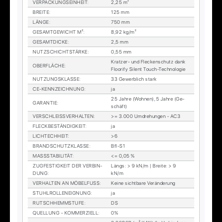
VER­PA­CKUNGS­EIN­HEIT
:
2,25 m²
BREI­TE
:
125 mm
LÄN­GE
:
750 mm
GE­SAMT­GE­WICHT M²
:
8,92 kg/m²
GE­SAMT­DI­CKE
:
2,5 mm
NUTZ­SCHICHT­STÄR­KE
:
0,55 mm
Krat­zer- und Fle­cken­schutz dank
OBER­FLÄ­CHE
:
Floo­ri­fy Si­lent Touch-Tech­no­lo­gie
NUT­ZUNGS­KLAS­SE
:
33 Ge­werb­lich stark
CE-KENN­ZEICH­NUNG
:
ja
25 Jah­re (Woh­nen), 5 Jah­re (Ge­
GA­RAN­TIE
:
schäft)
VER­SCHLEISS­VER­HAL­TEN
:
>= 3.000 Um­dre­hun­gen - AC3
FLECK­BE­STÄN­DIG­KEIT
:
ja
LICH­TECH­HEIT
:
>6
BRAND­SCHUTZ­KLAS­SE
:
Bfl-S1
MASS­STA­BI­LI­TÄT
:
<= 0,05 %
ZUG­FES­TIG­KEIT DER VER­BIN­
Längs: > 9 kN/m | Brei­te: > 9
DUNG
:
kN/m
VER­HAL­TEN AN MÖ­BEL­FUSS
:
Kei­ne sicht­ba­re Ver­än­de­rung
STUHL­ROL­LEN­EIG­NUNG
:
ja
RUTSCH­HEMM­STU­FE
:
DS
QUEL­LUNG - KOM­MER­ZI­ELL
:
0%