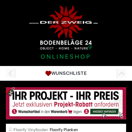
ONLINESHOP
WUNSCHLISTE
…
Floorify Vinylboden
Floorify Planken