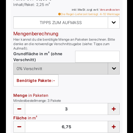
Inhalt/Paket:
2,25
m²
inkl. MwSt. zzgl. evtl.
Versandkosten
Die Regel-Lieferzeit beträgt:
4-10
Werktage
TIPPS ZUM AUFMASS
Mengenberechnung
Hier kannst du die benötigte Menge an Paketen berechnen. Bitte
denke an die notwendige Verschnittzugabe (siehe: Tipps zum
Aufmaß).
Grundfläche in m² (ohne
Verschnitt)
Benötigte Pakete:
-
Menge
in Paketen
Mindestbestellmenge:
3
Pakete
Fläche
in m²