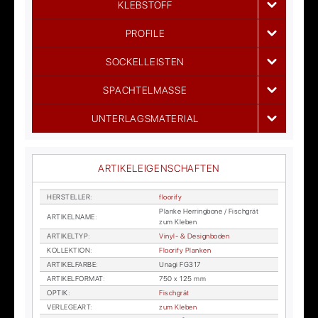
KLEBSTOFF
PROFILE
SOCKELLEISTEN
SPACHTELMASSE
UNTERLAGSMATERIAL
ARTIKELEIGENSCHAFTEN
HER­STEL­LER
:
floo­ri­fy
Plan­ke Her­ring­bo­ne / Fisch­grät
AR­TI­KEL­NA­ME
:
zum Kle­ben
AR­TI­KEL­TYP
:
Vi­nyl- & De­sign­bo­den
KOL­LEK­TI­ON
:
Floo­ri­fy Plan­ken
AR­TI­KEL­FAR­BE
:
Un­agi FG317
AR­TI­KEL­FOR­MAT
:
750 x 125 mm
OP­TIK
:
Fisch­grät
VER­LE­GE­ART
:
zum Kle­ben