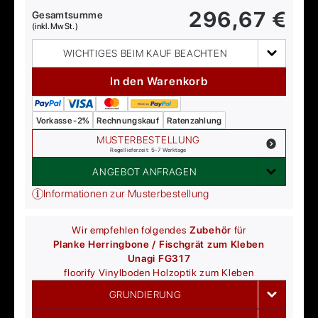
296,67
€
Gesamtsumme
(inkl. MwSt.)
WICHTIGES BEIM KAUF BEACHTEN
In den Warenkorb
Vorkasse -2%
Rechnungskauf
Ratenzahlung
MUSTERBESTELLUNG
Regellieferzeit: 5-7 Werktage
ANGEBOT ANFRAGEN
Informationen zur Musterbestellung
Wir empfehlen folgendes
Zubehör
für
Planke Herringbone / Fischgrät zum Kleben
Unagi FG317
floorify
Vinylboden Holzoptik zum Kleben
GRUNDIERUNG