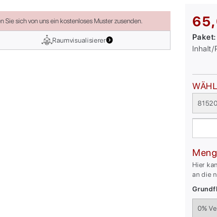
65,
en Sie sich von uns ein kostenloses Muster zusenden.
Paket
Raumvisualisierer
Inhalt
WÄHL
81520
Meng
Hier ka
an die 
Grundfl