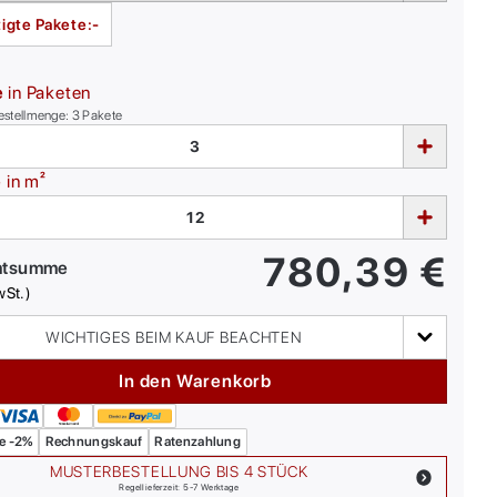
igte Pakete:
-
e
in Paketen
estellmenge:
3
Pakete
e
in m²
780,39
€
mtsumme
wSt.)
WICHTIGES BEIM KAUF BEACHTEN
In den Warenkorb
e -2%
Rechnungskauf
Ratenzahlung
MUSTERBESTELLUNG BIS 4 STÜCK
Regellieferzeit: 5-7 Werktage