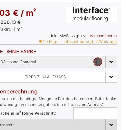
03 € / m²
:
260,13 €
/Paket:
4
m²
inkl. MwSt. zzgl. evtl.
Versandkosten
Die Regel-Lieferzeit beträgt:
7
Werktage
E DEINE FARBE
03 Hound Charcoal
TIPPS ZUM AUFMASS
enberechnung
nnst du die benötigte Menge an Paketen berechnen. Bitte denke
notwendige Verschnittzugabe (siehe: Tipps zum Aufmaß).
äche in m² (ohne Verschnitt)