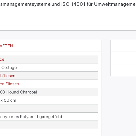
itätsmanagementsysteme und ISO 14001 für Umweltmanagement
HAFTEN
ace
s Cot­ta­ge
h­flie­sen
face Flie­sen
3 Hound Char­co­al
 x 50 cm
­cy­cle­tes Po­ly­amid garn­ge­färbt