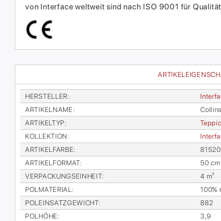
von Interface weltweit sind nach ISO 9001 für Qual
ARTIKELEIGENSC
HER­STEL­LER
:
In­ter­f
AR­TI­KEL­NA­ME
:
Col­lin
AR­TI­KEL­TYP
:
Tep­pic
KOL­LEK­TI­ON
:
In­ter­
AR­TI­KEL­FAR­BE
:
815200
AR­TI­KEL­FOR­MAT
:
50 cm
VER­PA­CKUNGS­EIN­HEIT
:
4 m²
POL­MA­TE­RI­AL
:
100% re
POL­EIN­SATZ­GE­WICHT
:
882
POL­HÖ­HE
:
3,9