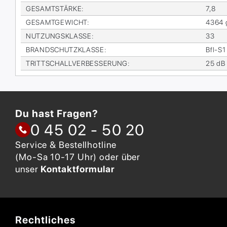
GE­SAMT­STÄR­KE
:
7,8
GE­SAMT­GE­WICHT
:
4364 
NUT­ZUNGS­KLAS­SE
:
33
BRAND­SCHUTZ­KLAS­SE
:
Bfl-S1
TRITT­SCHALL­VER­BES­SE­RUNG
:
25 dB
Du hast Fragen?
0 45 02 - 50 20
Service & Bestellhotline
(Mo-Sa 10-17 Uhr) oder über
unser
Kontaktformular
Rechtliches