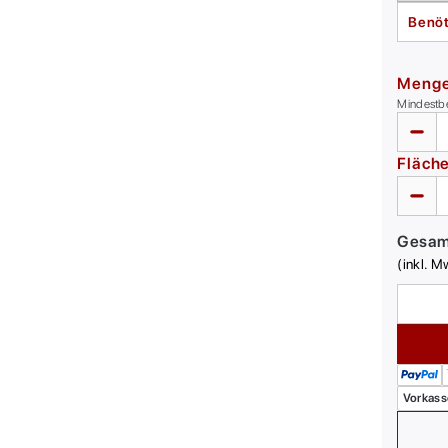
Benöt
Meng
Mindestb
Fläch
Gesa
(inkl. M
Vorkass