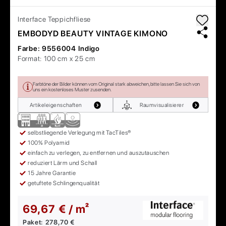
Interface
Teppichfliese
EMBODYD BEAUTY VINTAGE KIMONO
Farbe:
9556004 Indigo
Format:
100 cm x 25 cm
Farbtöne der Bilder können vom Original stark abweichen, bitte lassen Sie sich von
uns ein kostenloses Muster zusenden.
Artikeleigenschaften
Raumvisualisierer
selbstliegende Verlegung mit TacTiles®
100% Polyamid
einfach zu verlegen, zu entfernen und auszutauschen
reduziert Lärm und Schall
15 Jahre Garantie
getuftete Schlingenqualität
69,67 € / m²
Paket:
278,70 €