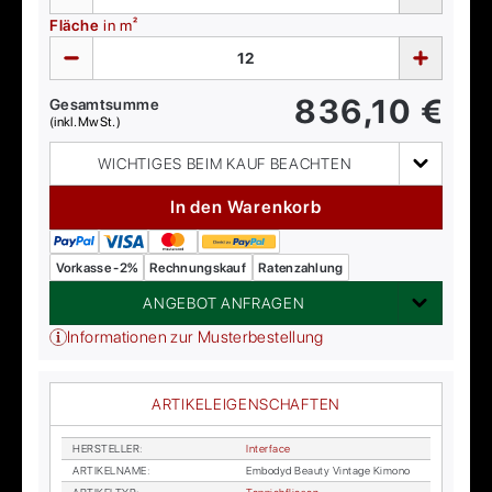
Fläche
in m²
836,10
€
Gesamtsumme
(inkl. MwSt.)
WICHTIGES BEIM KAUF BEACHTEN
In den Warenkorb
Vorkasse -2%
Rechnungskauf
Ratenzahlung
ANGEBOT ANFRAGEN
Informationen zur Musterbestellung
ARTIKELEIGENSCHAFTEN
HER­STEL­LER
:
In­ter­face
AR­TI­KEL­NA­ME
:
Em­bo­dyd Be­au­ty Vin­ta­ge Ki­mo­no