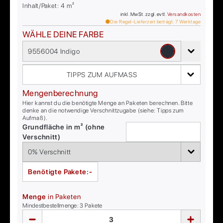
Inhalt/Paket:
4
m²
inkl. MwSt. zzgl. evtl.
Versandkosten
Die Regel-Lieferzeit beträgt:
7
Werktage
WÄHLE DEINE FARBE
9556004 Indigo
TIPPS ZUM AUFMASS
Mengenberechnung
Hier kannst du die benötigte Menge an Paketen berechnen. Bitte
denke an die notwendige Verschnittzugabe (siehe: Tipps zum
Aufmaß).
Grundfläche in m² (ohne
Verschnitt)
Benötigte Pakete:
-
Menge
in Paketen
Mindestbestellmenge:
3
Pakete