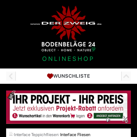
ONLINESHOP
WUNSCHLISTE
…
Interface Teppichfliesen
Interface Fliesen