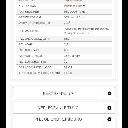
AR­TI­KEL­TYP
:
Tep­pich­flie­sen
KOL­LEK­TI­ON
:
In­ter­face Flie­sen
AR­TI­KEL­FAR­BE
:
9556004 In­di­go
AR­TI­KEL­FOR­MAT
:
100 cm x 25 cm
VER­PA­CKUNGS­EIN­HEIT
:
4 m²
100% Po­ly­amid garn­ge­färbt mit 40
POL­MA­TE­RI­AL
:
% re­cy­cle­tem An­teil
POL­EIN­SATZ­GE­WICHT
:
882
POL­HÖ­HE
:
2,9
GE­SAMT­STÄR­KE
:
6,4
GE­SAMT­GE­WICHT
:
3852 g / qm
NUT­ZUNGS­KLAS­SE
:
33
BRAND­SCHUTZ­KLAS­SE
:
Bfl-S1
TRITT­SCHALL­VER­BES­SE­RUNG
:
25 dB
BESCHREIBUNG
VERLEGEANLEITUNG
PFLEGE UND REINIGUNG