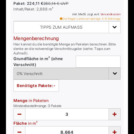
Paket:
224,11 €
280,14 €
UVP
Inhalt/Paket:
2,888
m²
inkl. MwSt. zzgl. evtl.
Versandkosten
Die Regel-Lieferzeit beträgt:
4-6
Werktage
TIPPS ZUM AUFMASS
Mengenberechnung
Hier kannst du die benötigte Menge an Paketen berechnen. Bitte
denke an die notwendige Verschnittzugabe (siehe: Tipps zum
Aufmaß).
Grundfläche in m² (ohne
Verschnitt)
Benötigte Pakete:
-
Menge
in Paketen
Mindestbestellmenge:
3
Pakete
Fläche
in m²