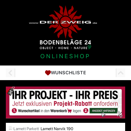
ONLINESHOP
WUNSCHLISTE
…
Lamett Parkett
Lamett Narvik 190