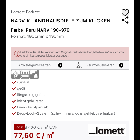
Lamett
Parkett
NARVIK LANDHAUSDIELE ZUM KLICKEN
Farbe:
Peru NARV 190-979
Format:
1900mm x 190mm
Farbtöne der Bilder können vom Original stark abweichen, bitte lassen Sie sich von
uns ein kostenloses Muster zusenden.
Artikeleigenschaften
Raumvisualisierer
rustikal
geölt
längsseitig gefast
leicht gebürstet
Dreischichtparkett
Drop-Lock-System (schwimmend oder geklebt verlegbar)
97,00 € / m²
UVP
-20 %
77,60 € / m²