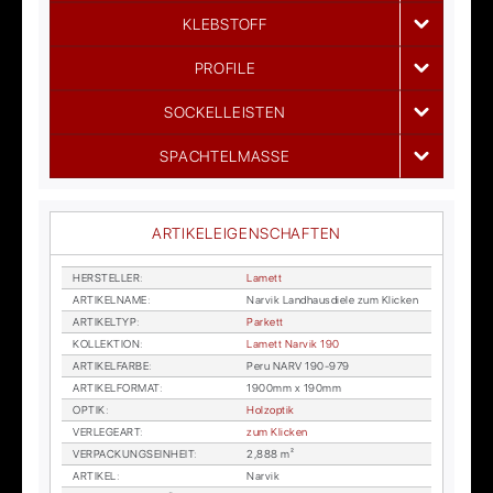
KLEBSTOFF
PROFILE
SOCKELLEISTEN
SPACHTELMASSE
ARTIKELEIGENSCHAFTEN
HER­STEL­LER
:
La­mett
AR­TI­KEL­NA­ME
:
Nar­vik Land­haus­die­le zum Kli­cken
AR­TI­KEL­TYP
:
Par­kett
KOL­LEK­TI­ON
:
La­mett Nar­vik 190
AR­TI­KEL­FAR­BE
:
Peru NARV 190-979
AR­TI­KEL­FOR­MAT
:
1900mm x 190mm
OP­TIK
:
Holz­op­tik
VER­LE­GE­ART
:
zum Kli­cken
VER­PA­CKUNGS­EIN­HEIT
:
2,888 m²
AR­TI­KEL
:
Nar­vik