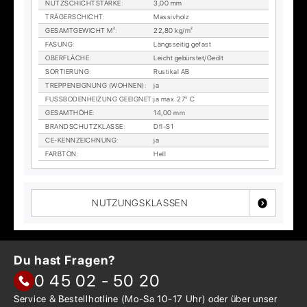
NUTZ­SCHICHT­STÄR­KE
:
3,00 mm
TRÄ­GER­SCHICHT
:
Mas­siv­holz
GE­SAMT­GE­WICHT M²
:
22,80 kg/m²
FA­SUNG
:
Längs­sei­tig ge­fast
OBER­FLÄ­CHE
:
Leicht ge­bürs­tet/Ge­ölt
SOR­TIE­RUNG
:
Rus­ti­kal AB
TREP­PEN­EIG­NUNG (WOH­NEN)
:
ja
FUSS­BO­DEN­HEI­ZUNG GE­EIG­NET
:
ja max. 27° C
GE­SAMT­HÖ­HE
:
14,00 mm
BRAND­SCHUTZ­KLAS­SE
:
Dfl-S1
CE-KENN­ZEICH­NUNG
:
ja
FARB­TON
:
Hell
NUTZUNGSKLASSEN
Du hast Fragen?
0 45 02 - 50 20
Service & Bestellhotline
(Mo-Sa 10-17 Uhr) oder über
unser