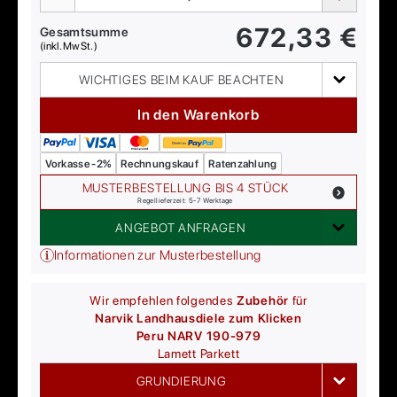
672,33
€
Gesamtsumme
(inkl. MwSt.)
WICHTIGES BEIM KAUF BEACHTEN
In den Warenkorb
Vorkasse -2%
Rechnungskauf
Ratenzahlung
MUSTERBESTELLUNG BIS 4 STÜCK
Regellieferzeit: 5-7 Werktage
ANGEBOT ANFRAGEN
Informationen zur Musterbestellung
Wir empfehlen folgendes
Zubehör
für
Narvik Landhausdiele zum Klicken
Peru NARV 190-979
Lamett
Parkett
GRUNDIERUNG