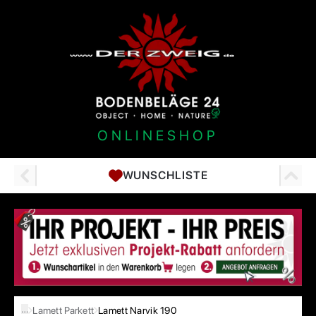
ONLINESHOP
WUNSCHLISTE
…
Lamett Parkett
Lamett Narvik 190