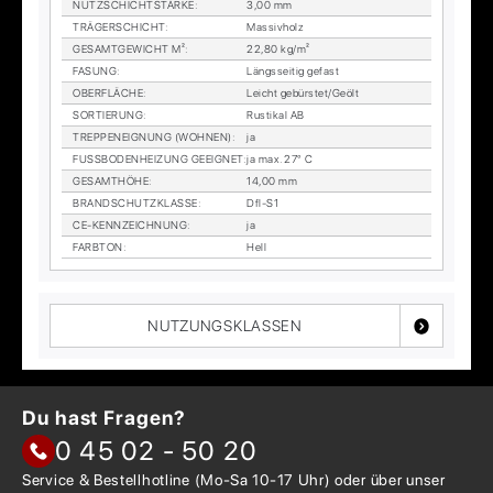
NUTZ­SCHICHT­STÄR­KE
:
3,00 mm
TRÄ­GER­SCHICHT
:
Mas­siv­holz
GE­SAMT­GE­WICHT M²
:
22,80 kg/m²
FA­SUNG
:
Längs­sei­tig ge­fast
OBER­FLÄ­CHE
:
Leicht ge­bürs­tet/Ge­ölt
SOR­TIE­RUNG
:
Rus­ti­kal AB
TREP­PEN­EIG­NUNG (WOH­NEN)
:
ja
FUSS­BO­DEN­HEI­ZUNG GE­EIG­NET
:
ja max. 27° C
GE­SAMT­HÖ­HE
:
14,00 mm
BRAND­SCHUTZ­KLAS­SE
:
Dfl-S1
CE-KENN­ZEICH­NUNG
:
ja
FARB­TON
:
Hell
NUTZUNGSKLASSEN
Du hast Fragen?
0 45 02 - 50 20
Service & Bestellhotline
(Mo-Sa 10-17 Uhr) oder über
unser