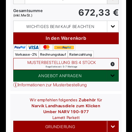
672,33
€
Gesamtsumme
(inkl. MwSt.)
WICHTIGES BEIM KAUF BEACHTEN
In den Warenkorb
Vorkasse -2%
Rechnungskauf
Ratenzahlung
MUSTERBESTELLUNG BIS 4 STÜCK
Regellieferzeit: 5-7 Werktage
ANGEBOT ANFRAGEN
Informationen zur Musterbestellung
Wir empfehlen folgendes
Zubehör
für
Narvik Landhausdiele zum Klicken
Umber NARV 190-977
Lamett
Parkett
GRUNDIERUNG