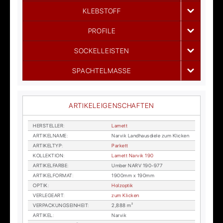
KLEBSTOFF
PROFILE
SOCKELLEISTEN
SPACHTELMASSE
ARTIKELEIGENSCHAFTEN
HER­STEL­LER
:
La­mett
AR­TI­KEL­NA­ME
:
Nar­vik Land­haus­die­le zum Kli­cken
AR­TI­KEL­TYP
:
Par­kett
KOL­LEK­TI­ON
:
La­mett Nar­vik 190
AR­TI­KEL­FAR­BE
:
Um­ber NARV 190-977
AR­TI­KEL­FOR­MAT
:
1900mm x 190mm
OP­TIK
:
Holz­op­tik
VER­LE­GE­ART
:
zum Kli­cken
VER­PA­CKUNGS­EIN­HEIT
:
2,888 m²
AR­TI­KEL
:
Nar­vik