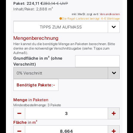
Paket:
224,11 €
280,14 €
UVP
Inhalt/Paket:
2,888
m²
inkl. MwSt. zzgl. evtl.
Versandkosten
Die Regel-Lieferzeit beträgt:
4-6
Werktage
TIPPS ZUM AUFMASS
Mengenberechnung
Hier kannst du die benötigte Menge an Paketen berechnen. Bitte
denke an die notwendige Verschnittzugabe (siehe: Tipps zum
Aufmaß).
Grundfläche in m² (ohne
Verschnitt)
Benötigte Pakete:
-
Menge
in Paketen
Mindestbestellmenge:
3
Pakete
Fläche
in m²