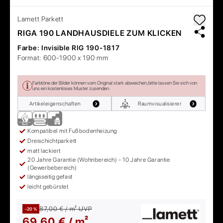
Lamett
Parkett
RIGA 190 LANDHAUSDIELE ZUM KLICKEN
Farbe:
Invisible RIG 190-1817
Format:
600-1900 x 190 mm
Farbtöne der Bilder können vom Original stark abweichen, bitte lassen Sie sich von
uns ein kostenloses Muster zusenden.
Artikeleigenschaften
Raumvisualisierer
Kompatibel mit Fußbodenheizung
Dreischichtparkett
matt lackiert
20 Jahre Garantie (Wohnbereich) - 10 Jahre Garantie
(Gewerbebereich)
längsseitig gefast
leicht gebürstet
87,00 € / m²
UVP
-20 %
69,60 € / m²