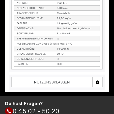
AR­TI­KEL
:
Riga 190
NUTZ­SCHICHT­STÄR­KE
:
3,00 mm
TRÄ­GER­SCHICHT
:
Mas­siv­holz
GE­SAMT­GE­WICHT M²
:
22,80 kg/m²
FA­SUNG
:
Längs­sei­tig ge­fast
OBER­FLÄ­CHE
:
Matt la­ckiert, leicht ge­bürs­tet
SOR­TIE­RUNG
:
Rus­ti­kal AB
TREP­PEN­EIG­NUNG (WOH­NEN)
:
ja
FUSS­BO­DEN­HEI­ZUNG GE­EIG­NET
:
ja max. 27° C
GE­SAMT­HÖ­HE
:
14,00 mm
BRAND­SCHUTZ­KLAS­SE
:
Dfl-S1
CE-KENN­ZEICH­NUNG
:
ja
FARB­TON
:
Hell
NUTZUNGSKLASSEN
Du hast Fragen?
0 45 02 - 50 20