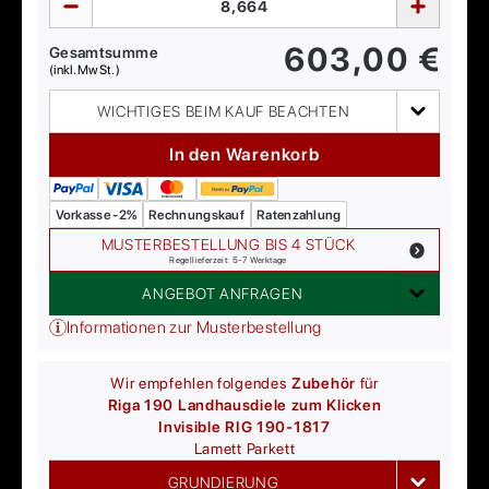
603,00
€
Gesamtsumme
(inkl. MwSt.)
WICHTIGES BEIM KAUF BEACHTEN
In den Warenkorb
Vorkasse -2%
Rechnungskauf
Ratenzahlung
MUSTERBESTELLUNG BIS 4 STÜCK
Regellieferzeit: 5-7 Werktage
ANGEBOT ANFRAGEN
Informationen zur Musterbestellung
Wir empfehlen folgendes
Zubehör
für
Riga 190 Landhausdiele zum Klicken
Invisible RIG 190-1817
Lamett
Parkett
GRUNDIERUNG