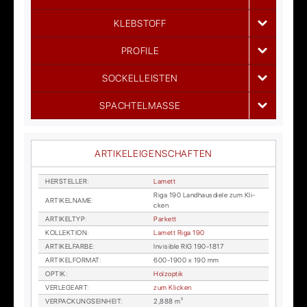
KLEBSTOFF
PROFILE
SOCKELLEISTEN
SPACHTELMASSE
ARTIKELEIGENSCHAFTEN
HER­STEL­LER
:
La­mett
Riga 190 Land­haus­die­le zum Kli­
AR­TI­KEL­NA­ME
:
cken
AR­TI­KEL­TYP
:
Par­kett
KOL­LEK­TI­ON
:
La­mett Riga 190
AR­TI­KEL­FAR­BE
:
In­vi­si­ble RIG 190-1817
AR­TI­KEL­FOR­MAT
:
600-1900 x 190 mm
OP­TIK
:
Holz­op­tik
VER­LE­GE­ART
:
zum Kli­cken
VER­PA­CKUNGS­EIN­HEIT
:
2,888 m²