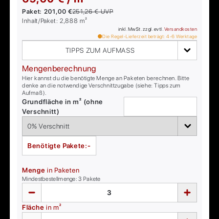
Paket:
201,00 €
251,26 €
UVP
Inhalt/Paket:
2,888
m²
inkl. MwSt. zzgl. evtl.
Versandkosten
Die Regel-Lieferzeit beträgt:
4-6
Werktage
TIPPS ZUM AUFMASS
Mengenberechnung
Hier kannst du die benötigte Menge an Paketen berechnen. Bitte
denke an die notwendige Verschnittzugabe (siehe: Tipps zum
Aufmaß).
Grundfläche in m² (ohne
Verschnitt)
Benötigte Pakete:
-
Menge
in Paketen
Mindestbestellmenge:
3
Pakete
Fläche
in m²