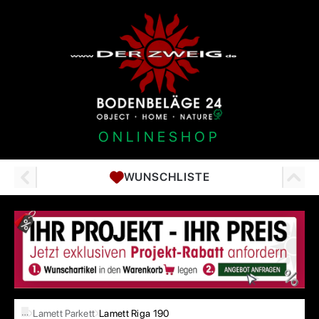
ONLINESHOP
WUNSCHLISTE
…
Lamett Parkett
Lamett Riga 190