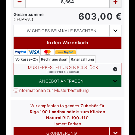
603,00
€
Gesamtsumme
(inkl. MwSt.)
WICHTIGES BEIM KAUF BEACHTEN
In den Warenkorb
Vorkasse -2%
Rechnungskauf
Ratenzahlung
MUSTERBESTELLUNG BIS 4 STÜCK
Regellieferzeit: 5-7 Werktage
ANGEBOT ANFRAGEN
Informationen zur Musterbestellung
Wir empfehlen folgendes
Zubehör
für
Riga 190 Landhausdiele zum Klicken
Natural RIG 190-110
Lamett
Parkett
GRUNDIERUNG