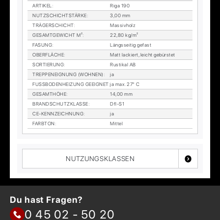
AR­TI­KEL
:
Riga 190
NUTZ­SCHICHT­STÄR­KE
:
3,00 mm
TRÄ­GER­SCHICHT
:
Mas­siv­holz
GE­SAMT­GE­WICHT M²
:
22,80 kg/m²
FA­SUNG
:
Längs­sei­tig ge­fast
OBER­FLÄ­CHE
:
Matt la­ckiert, leicht ge­bürs­tet
SOR­TIE­RUNG
:
Rus­ti­kal AB
TREP­PEN­EIG­NUNG (WOH­NEN)
:
ja
FUSS­BO­DEN­HEI­ZUNG GE­EIG­NET
:
ja max. 27° C
GE­SAMT­HÖ­HE
:
14,00 mm
BRAND­SCHUTZ­KLAS­SE
:
Dfl-S1
CE-KENN­ZEICH­NUNG
:
ja
FARB­TON
:
Mit­tel
NUTZUNGSKLASSEN
Du hast Fragen?
0 45 02 - 50 20