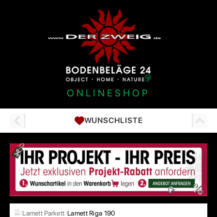
ONLINESHOP
WUNSCHLISTE
…
Lamett Parkett
Lamett Riga 190