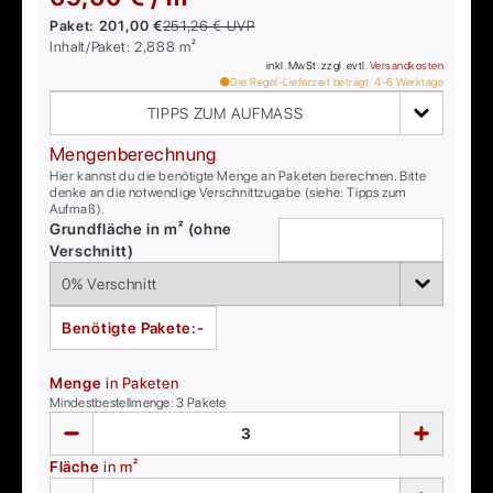
Paket:
201,00 €
251,26 €
UVP
Inhalt/Paket:
2,888
m²
inkl. MwSt. zzgl. evtl.
Versandkosten
Die Regel-Lieferzeit beträgt:
4-6
Werktage
TIPPS ZUM AUFMASS
Mengenberechnung
Hier kannst du die benötigte Menge an Paketen berechnen. Bitte
denke an die notwendige Verschnittzugabe (siehe: Tipps zum
Aufmaß).
Grundfläche in m² (ohne
Verschnitt)
Benötigte Pakete:
-
Menge
in Paketen
Mindestbestellmenge:
3
Pakete
Fläche
in m²