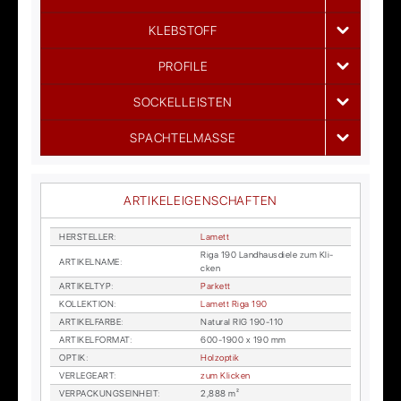
KLEBSTOFF
PROFILE
SOCKELLEISTEN
SPACHTELMASSE
ARTIKELEIGENSCHAFTEN
HER­STEL­LER
:
La­mett
Riga 190 Land­haus­die­le zum Kli­
AR­TI­KEL­NA­ME
:
cken
AR­TI­KEL­TYP
:
Par­kett
KOL­LEK­TI­ON
:
La­mett Riga 190
AR­TI­KEL­FAR­BE
:
Na­tu­ral RIG 190-110
AR­TI­KEL­FOR­MAT
:
600-1900 x 190 mm
OP­TIK
:
Holz­op­tik
VER­LE­GE­ART
:
zum Kli­cken
VER­PA­CKUNGS­EIN­HEIT
:
2,888 m²