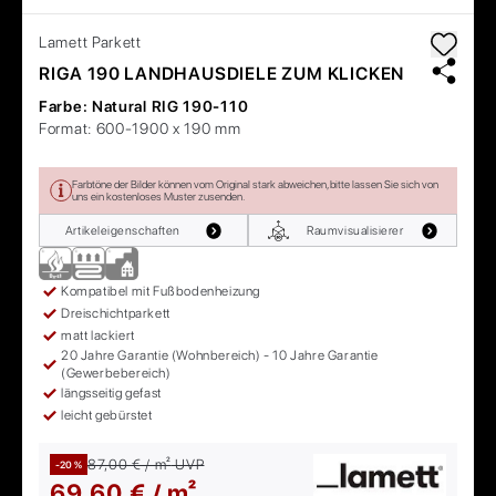
Lamett
Parkett
RIGA 190 LANDHAUSDIELE ZUM KLICKEN
Farbe:
Natural RIG 190-110
Format:
600-1900 x 190 mm
Farbtöne der Bilder können vom Original stark abweichen, bitte lassen Sie sich von
uns ein kostenloses Muster zusenden.
Artikeleigenschaften
Raumvisualisierer
Kompatibel mit Fußbodenheizung
Dreischichtparkett
matt lackiert
20 Jahre Garantie (Wohnbereich) - 10 Jahre Garantie
(Gewerbebereich)
längsseitig gefast
leicht gebürstet
87,00 € / m²
UVP
-20 %
69,60 € / m²