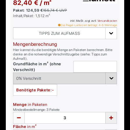
82,40 € / m²
Paket:
124,59 €
155,74 €
UVP
Inhalt/Paket:
1,512
m²
inkl. MwSt. zzgl. evtl.
Versandkosten
Die Regel-Lieferzeit beträgt:
4-6
Werktage
TIPPS ZUM AUFMASS
Mengenberechnung
Hier kannst du die benötigte Menge an Paketen berechnen. Bitte
denke an die notwendige Verschnittzugabe (siehe: Tipps zum
Aufmaß).
Grundfläche in m² (ohne
Verschnitt)
Benötigte Pakete:
-
Menge
in Paketen
Mindestbestellmenge:
3
Pakete
Fläche
in m²