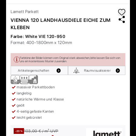
Lamett
Parkett
VIENNA 120 LANDHAUSDIELE EICHE ZUM
KLEBEN
Farbe:
White VIE 120-950
Format:
400-1800mm x 120mm
Farbtöne der Bilder können vom Original stark abweichen, bitte lassen Sie sich von
uns ein kostenloses Muster zusenden.
Artikeleigenschaften
Raumvisualisierer
massiver Parkettboden
langlebig
natürliche Wärme und Klasse
geölt
4-seitig gefaste Kanten
leicht gebürstet
103,00 € / m²
UVP
-20 %