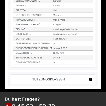
VER­PA­CKUNGS­EIN­HEIT
:
1,512 m²
AR­TI­KEL
:
Vi­en­na
FARB­TON
:
Hell
NUTZ­SCHICHT­STÄR­KE
:
Mas­siv
TRÄ­GER­SCHICHT
:
Mas­siv­holz
GE­SAMT­GE­WICHT M²
:
17 kg/m²
FA­SUNG
:
4-sei­tig ge­fas­te Kan­ten
OBER­FLÄ­CHE
:
Leicht ge­bürs­tet/Ge­ölt
SOR­TIE­RUNG
:
Rus­ti­kal AB+
TREP­PEN­EIG­NUNG (WOH­NEN)
:
ja
FUSS­BO­DEN­HEI­ZUNG GE­EIG­NET
:
ja max. 27° C
GE­SAMT­HÖ­HE
:
15,00 mm
BRAND­SCHUTZ­KLAS­SE
:
Dfl-S1
CE-KENN­ZEICH­NUNG
:
ja
NUTZUNGSKLASSEN
Du hast Fragen?