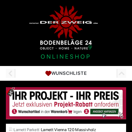
ONLINESHOP
WUNSCHLISTE
…
Lamett Parkett
Lamett Vienna 120 Massivholz