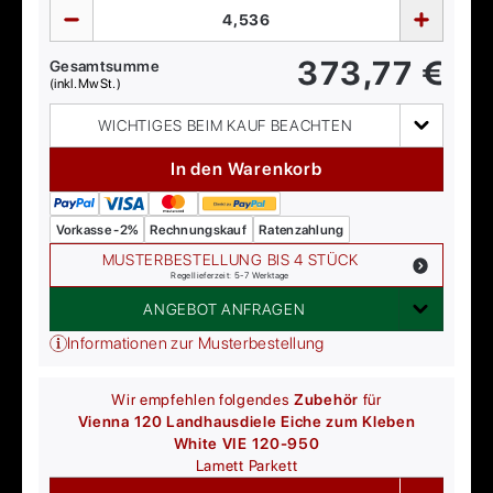
373,77
€
Gesamtsumme
(inkl. MwSt.)
WICHTIGES BEIM KAUF BEACHTEN
In den Warenkorb
Vorkasse -2%
Rechnungskauf
Ratenzahlung
MUSTERBESTELLUNG BIS 4 STÜCK
Regellieferzeit: 5-7 Werktage
ANGEBOT ANFRAGEN
Informationen zur Musterbestellung
Wir empfehlen folgendes
Zubehör
für
Vienna 120 Landhausdiele Eiche zum Kleben
White VIE 120-950
Lamett
Parkett