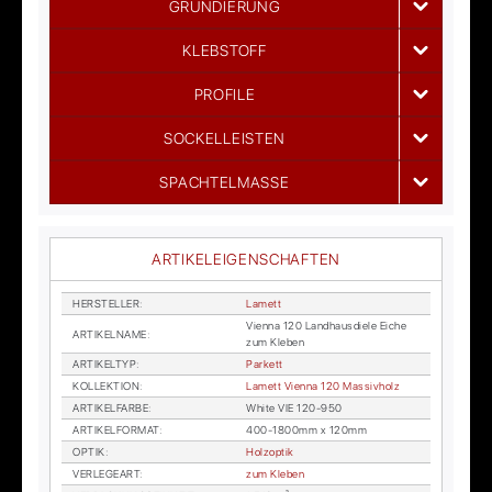
GRUNDIERUNG
KLEBSTOFF
PROFILE
SOCKELLEISTEN
SPACHTELMASSE
ARTIKELEIGENSCHAFTEN
HER­STEL­LER
:
La­mett
Vi­en­na 120 Land­haus­die­le Ei­che
AR­TI­KEL­NA­ME
:
zum Kle­ben
AR­TI­KEL­TYP
:
Par­kett
KOL­LEK­TI­ON
:
La­mett Vi­en­na 120 Mas­siv­holz
AR­TI­KEL­FAR­BE
:
White VIE 120-950
AR­TI­KEL­FOR­MAT
:
400-1800mm x 120mm
OP­TIK
:
Holz­op­tik
VER­LE­GE­ART
:
zum Kle­ben