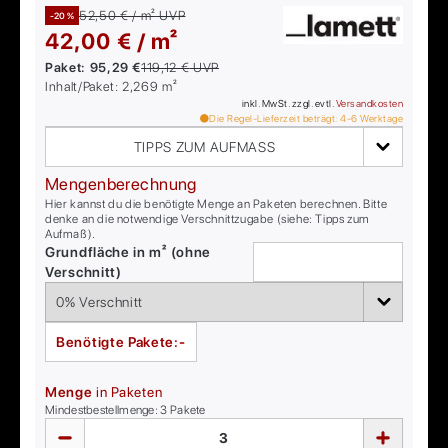
52,50 € / m²
UVP
-20 %
42,00 € / m²
Paket:
95,29 €
119,12 €
UVP
Inhalt/Paket:
2,269
m²
inkl. MwSt. zzgl. evtl.
Versandkosten
Die Regel-Lieferzeit beträgt:
4-6
Werktage
TIPPS ZUM AUFMASS
Mengenberechnung
Hier kannst du die benötigte Menge an Paketen berechnen. Bitte
denke an die notwendige Verschnittzugabe (siehe: Tipps zum
Aufmaß).
Grundfläche in m² (ohne
Verschnitt)
Benötigte Pakete:
-
Menge
in Paketen
Mindestbestellmenge:
3
Pakete