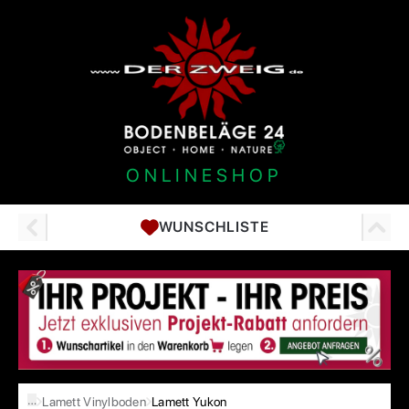
ONLINESHOP
WUNSCHLISTE
…
Lamett Vinylboden
Lamett Yukon