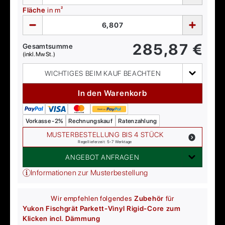
Fläche
in m²
285,87
€
Gesamtsumme
(inkl. MwSt.)
WICHTIGES BEIM KAUF BEACHTEN
In den Warenkorb
Vorkasse -2%
Rechnungskauf
Ratenzahlung
MUSTERBESTELLUNG BIS 4 STÜCK
Regellieferzeit: 5-7 Werktage
ANGEBOT ANFRAGEN
Informationen zur Musterbestellung
Wir empfehlen folgendes
Zubehör
für
Yukon Fischgrät Parkett-Vinyl Rigid-Core zum
Klicken incl. Dämmung