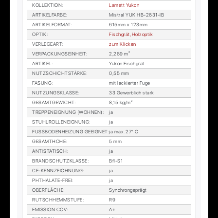
KOL­LEK­TI­ON
:
La­mett Yu­kon
AR­TI­KEL­FAR­BE
:
Mis­tral YUK HB-2631-IB
AR­TI­KEL­FOR­MAT
:
615mm x 123mm
OP­TIK
:
Fisch­grät, Holz­op­tik
VER­LE­GE­ART
:
zum Kli­cken
VER­PA­CKUNGS­EIN­HEIT
:
2,269 m²
AR­TI­KEL
:
Yu­kon Fisch­grät
NUTZ­SCHICHT­STÄR­KE
:
0,55 mm
FA­SUNG
:
mit la­ckier­ter Fuge
NUT­ZUNGS­KLAS­SE
:
33 Ge­werb­lich stark
GE­SAMT­GE­WICHT
:
8,15 kg/m²
TREP­PEN­EIG­NUNG (WOH­NEN)
:
ja
STUHL­ROL­LEN­EIG­NUNG
:
ja
FUSS­BO­DEN­HEI­ZUNG GE­EIG­NET
:
ja max. 27° C
GE­SAMT­HÖ­HE
:
5 mm
AN­TI­STA­TISCH
:
ja
BRAND­SCHUTZ­KLAS­SE
:
Bfl-S1
CE-KENN­ZEICH­NUNG
:
ja
PHTHA­LA­TE-FREI
:
ja
OBER­FLÄ­CHE
:
Syn­chron­ge­prägt
RUTSCH­HEMM­STU­FE
:
R9
EMIS­SI­ON COV
:
A+