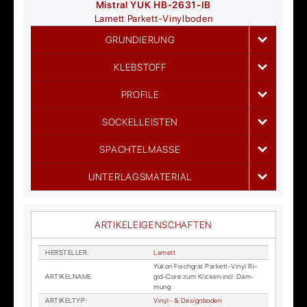
Mistral YUK HB-2631-IB
Lamett
Parkett-Vinylboden
GRUNDIERUNG
KLEBSTOFF
PROFILE
SOCKELLEISTEN
SPACHTELMASSE
UNTERLAGSMATERIAL
ARTIKELEIGENSCHAFTEN
HER­STEL­LER
:
La­mett
Yu­kon Fisch­grät Par­kett-Vi­nyl Ri­
AR­TI­KEL­NA­ME
:
gid-Core zum Kli­cken incl. Däm­
mung
AR­TI­KEL­TYP
:
Vi­nyl- & De­sign­bo­den