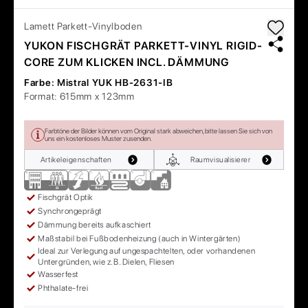
Lamett
Parkett-Vinylboden
YUKON FISCHGRÄT PARKETT-VINYL RIGID-
CORE ZUM KLICKEN INCL. DÄMMUNG
Farbe:
Mistral YUK HB-2631-IB
Format:
615mm x 123mm
Farbtöne der Bilder können vom Original stark abweichen, bitte lassen Sie sich von
uns ein kostenloses Muster zusenden.
Artikeleigenschaften
Raumvisualisierer
Fischgrät Optik
Synchrongeprägt
Dämmung bereits aufkaschiert
Maßstabil bei Fußbodenheizung (auch in Wintergärten)
Ideal zur Verlegung auf ungespachtelten, oder vorhandenen
Untergründen, wie z.B. Dielen, Fliesen
Wasserfest
Phthalate-frei