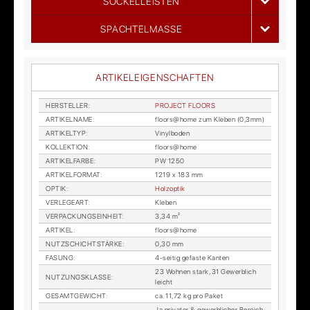
SOCKELLEISTEN
SPACHTELMASSE
ARTIKELEIGENSCHAFTEN
HER­STEL­LER
:
PRO­JECT FLOORS
AR­TI­KEL­NA­ME
:
floors@home zum Kle­ben (0,3mm)
AR­TI­KEL­TYP
:
Vi­nyl­bo­den
KOL­LEK­TI­ON
:
floors@home
AR­TI­KEL­FAR­BE
:
PW 1250
AR­TI­KEL­FOR­MAT
:
1219 x 183 mm
OP­TIK
:
Holz­op­tik
VER­LE­GE­ART
:
Kle­ben
VER­PA­CKUNGS­EIN­HEIT
:
3,34 m²
AR­TI­KEL
:
floors@home
NUTZ­SCHICHT­STÄR­KE
:
0,30 mm
FA­SUNG
:
4-sei­tig ge­fas­te Kan­ten
23 Woh­nen stark, 31 Ge­werb­lich
NUT­ZUNGS­KLAS­SE
:
leicht
GE­SAMT­GE­WICHT
:
ca. 11,72 kg pro Pa­ket
Ja pri­va­ter & ge­werb­li­cher Be­reich