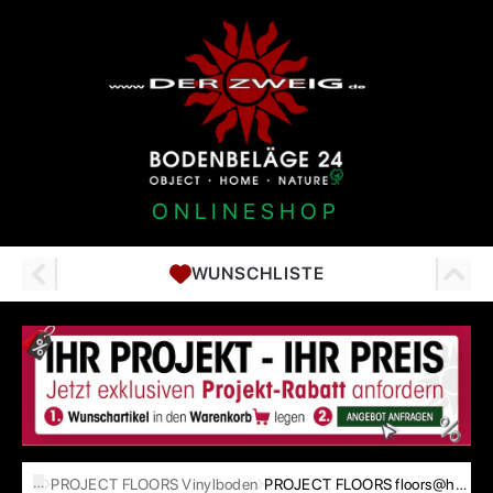
ONLINESHOP
WUNSCHLISTE
…
PROJECT FLOORS Vinylboden
PROJECT FLOORS floors@home