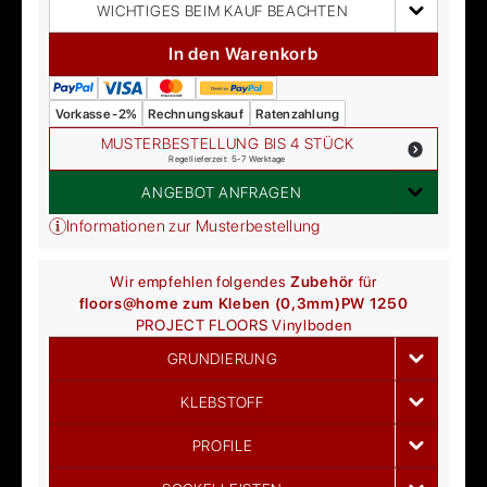
WICHTIGES BEIM KAUF BEACHTEN
In den Warenkorb
Vorkasse -2%
Rechnungskauf
Ratenzahlung
MUSTERBESTELLUNG BIS 4 STÜCK
Regellieferzeit: 5-7 Werktage
ANGEBOT ANFRAGEN
Informationen zur Musterbestellung
Wir empfehlen folgendes
Zubehör
für
floors@home zum Kleben (0,3mm)
PW 1250
PROJECT FLOORS
Vinylboden
GRUNDIERUNG
KLEBSTOFF
PROFILE