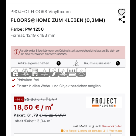
PROJECT FLOORS
Vinylboden
FLOORS@HOME ZUM KLEBEN (0,3MM)
Farbe:
PW 1250
Format:
1219 x 183 mm
Farbtöne der Bilder können vom Original stark abweichen, bitte lassen Sie sich von
uns ein kostenloses Muster zusenden.
Artikeleigenschaften
Raumvisualisierer
Phthalate-frei
Einsatz in allen Wohn- und Objektbereichen möglich
33,60 € / m²
UVP
-44 %
18,50 € / m²
Paket:
61,79 €
112,22 €
UVP
Inhalt/Paket:
3,34
m²
inkl. MwSt. zzgl. evtl.
Versandkosten
Die Regel-Lieferzeit beträgt:
3-4
Werktage