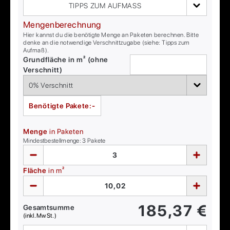
TIPPS ZUM AUFMASS
Mengenberechnung
Hier kannst du die benötigte Menge an Paketen berechnen. Bitte
denke an die notwendige Verschnittzugabe (siehe: Tipps zum
Aufmaß).
Grundfläche in m² (ohne
Verschnitt)
Benötigte Pakete:
-
Menge
in Paketen
Mindestbestellmenge:
3
Pakete
Fläche
in m²
185,37
€
Gesamtsumme
(inkl. MwSt.)