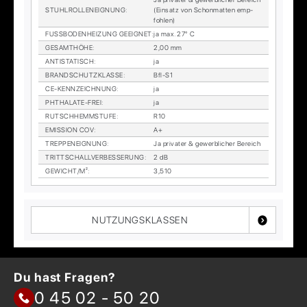
STUHL­ROL­LEN­EIG­NUNG
:
(Ein­satz von Schon­mat­ten emp­
foh­len)
FUSS­BO­DEN­HEI­ZUNG GE­EIG­NET
:
ja max. 27° C
GE­SAMT­HÖ­HE
:
2,00 mm
AN­TI­STA­TISCH
:
ja
BRAND­SCHUTZ­KLAS­SE
:
Bfl-S1
CE-KENN­ZEICH­NUNG
:
ja
PHTHA­LA­TE-FREI
:
ja
RUTSCH­HEMM­STU­FE
:
R10
EMIS­SI­ON COV
:
A+
TREP­PEN­EIG­NUNG
:
Ja pri­va­ter & ge­werb­li­cher Be­reich
TRITT­SCHALL­VER­BES­SE­RUNG
:
2 dB
GE­WICHT/M²
:
3,510
NUTZUNGSKLASSEN
Du hast Fragen?
0 45 02 - 50 20