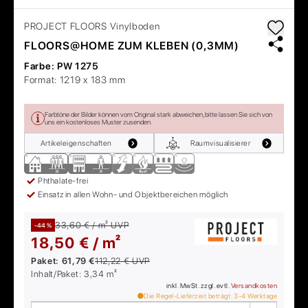
PROJECT FLOORS
Vinylboden
FLOORS@HOME ZUM KLEBEN (0,3MM)
Farbe:
PW 1275
Format:
1219 x 183 mm
Farbtöne der Bilder können vom Original stark abweichen, bitte lassen Sie sich von
uns ein kostenloses Muster zusenden.
Artikeleigenschaften
Raumvisualisierer
Phthalate-frei
Einsatz in allen Wohn- und Objektbereichen möglich
33,60 € / m²
UVP
-44 %
18,50 € / m²
Paket:
61,79 €
112,22 €
UVP
Inhalt/Paket:
3,34
m²
inkl. MwSt. zzgl. evtl.
Versandkosten
Die Regel-Lieferzeit beträgt:
3-4
Werktage