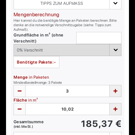
TIPPS ZUM AUFMASS
Mengenberechnung
Hier kannst du die benötigte Menge an Paketen berechnen. Bitte
denke an die notwendige Verschnittzugabe (siehe: Tipps zum
Aufmaß).
Grundfläche in m² (ohne
Verschnitt)
Benötigte Pakete:
-
Menge
in Paketen
Mindestbestellmenge:
3
Pakete
Fläche
in m²
185,37
€
Gesamtsumme
(inkl. MwSt.)