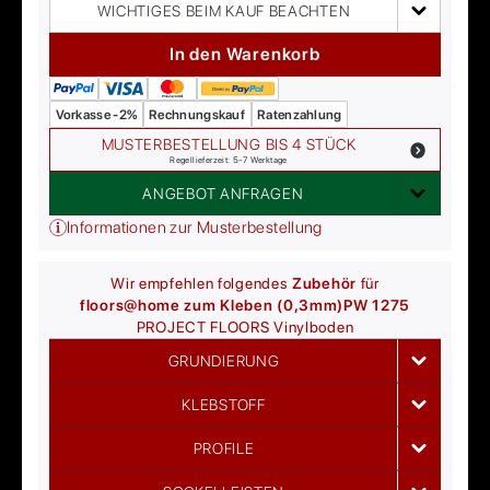
WICHTIGES BEIM KAUF BEACHTEN
In den Warenkorb
Vorkasse -2%
Rechnungskauf
Ratenzahlung
MUSTERBESTELLUNG BIS 4 STÜCK
Regellieferzeit: 5-7 Werktage
ANGEBOT ANFRAGEN
Informationen zur Musterbestellung
Wir empfehlen folgendes
Zubehör
für
floors@home zum Kleben (0,3mm)
PW 1275
PROJECT FLOORS
Vinylboden
GRUNDIERUNG
KLEBSTOFF
PROFILE