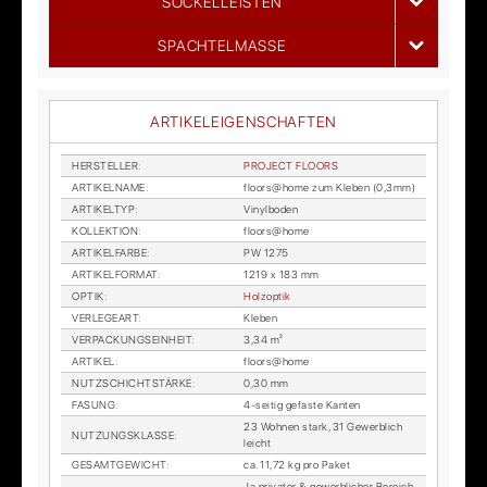
SOCKELLEISTEN
SPACHTELMASSE
ARTIKELEIGENSCHAFTEN
HER­STEL­LER
:
PRO­JECT FLOORS
AR­TI­KEL­NA­ME
:
floors@home zum Kle­ben (0,3mm)
AR­TI­KEL­TYP
:
Vi­nyl­bo­den
KOL­LEK­TI­ON
:
floors@home
AR­TI­KEL­FAR­BE
:
PW 1275
AR­TI­KEL­FOR­MAT
:
1219 x 183 mm
OP­TIK
:
Holz­op­tik
VER­LE­GE­ART
:
Kle­ben
VER­PA­CKUNGS­EIN­HEIT
:
3,34 m²
AR­TI­KEL
:
floors@home
NUTZ­SCHICHT­STÄR­KE
:
0,30 mm
FA­SUNG
:
4-sei­tig ge­fas­te Kan­ten
23 Woh­nen stark, 31 Ge­werb­lich
NUT­ZUNGS­KLAS­SE
:
leicht
GE­SAMT­GE­WICHT
:
ca. 11,72 kg pro Pa­ket
Ja pri­va­ter & ge­werb­li­cher Be­reich