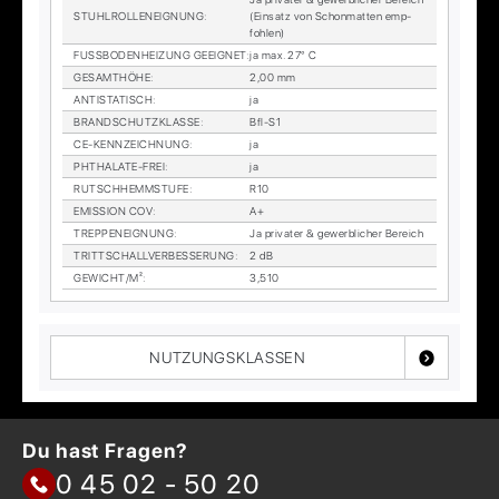
STUHL­ROL­LEN­EIG­NUNG
:
(Ein­satz von Schon­mat­ten emp­
foh­len)
FUSS­BO­DEN­HEI­ZUNG GE­EIG­NET
:
ja max. 27° C
GE­SAMT­HÖ­HE
:
2,00 mm
AN­TI­STA­TISCH
:
ja
BRAND­SCHUTZ­KLAS­SE
:
Bfl-S1
CE-KENN­ZEICH­NUNG
:
ja
PHTHA­LA­TE-FREI
:
ja
RUTSCH­HEMM­STU­FE
:
R10
EMIS­SI­ON COV
:
A+
TREP­PEN­EIG­NUNG
:
Ja pri­va­ter & ge­werb­li­cher Be­reich
TRITT­SCHALL­VER­BES­SE­RUNG
:
2 dB
GE­WICHT/M²
:
3,510
NUTZUNGSKLASSEN
Du hast Fragen?
0 45 02 - 50 20