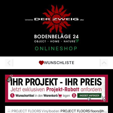
ONLINESHOP
WUNSCHLISTE
…
PROJECT FLOORS Vinylboden
PROJECT FLOORS floors@home