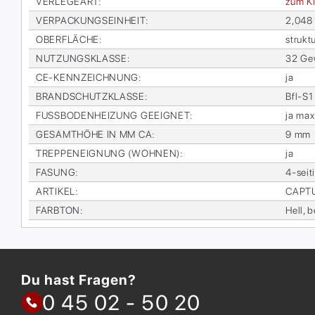
VER­LE­GE­ART
:
zum Kl
VER­PA­CKUNGS­EIN­HEIT
:
2,048
OBER­FLÄ­CHE
:
struk­t
NUT­ZUNGS­KLAS­SE
:
32 Ge­
CE-KENN­ZEICH­NUNG
:
ja
BRAND­SCHUTZ­KLAS­SE
:
Bfl-S1
FUSS­BO­DEN­HEI­ZUNG GE­EIG­NET
:
ja max
GE­SAMT­HÖ­HE IN MM CA
:
9 mm
TREP­PEN­EIG­NUNG (WOH­NEN)
:
ja
FA­SUNG
:
4-sei­t
AR­TI­KEL
:
CAP­T
FARB­TON
:
Hell, 
Du hast Fragen?
0 45 02 - 50 20