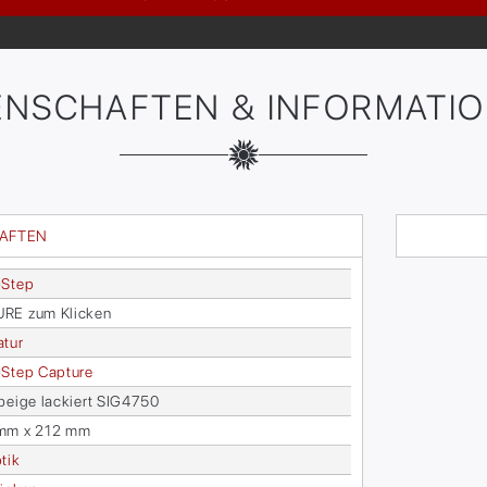
ENSCHAFTEN & INFORMATI
HAFTEN
-Step
­RE zum Kli­cken
a­tur
Step Cap­tu­re
 beige la­ckiert SIG4750
mm x 212 mm
­tik