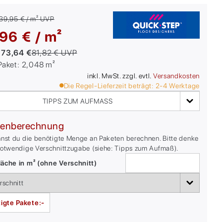
39,95 € / m²
UVP
96 € / m²
:
73,64 €
81,82 €
UVP
/Paket:
2,048
m²
inkl. MwSt. zzgl. evtl.
Versandkosten
Die Regel-Lieferzeit beträgt:
2-4
Werktage
TIPPS ZUM AUFMASS
enberechnung
nnst du die benötigte Menge an Paketen berechnen. Bitte denke
notwendige Verschnittzugabe (siehe: Tipps zum Aufmaß).
äche in m² (ohne Verschnitt)
igte Pakete:
-