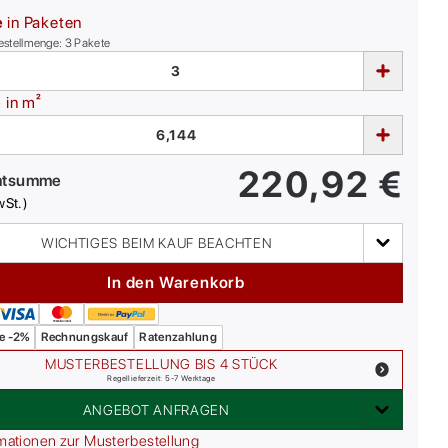
e
in Paketen
estellmenge:
3
Pakete
e
in m²
220,92
€
mtsumme
wSt.)
WICHTIGES BEIM KAUF BEACHTEN
In den Warenkorb
e -2%
Rechnungskauf
Ratenzahlung
MUSTERBESTELLUNG BIS 4 STÜCK
Regellieferzeit: 5-7 Werktage
ANGEBOT ANFRAGEN
mationen zur Musterbestellung