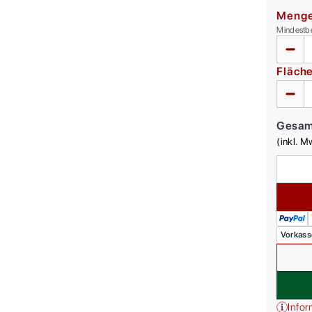
Meng
Mindestb
Fläch
Gesa
(inkl. M
Vorkass
Infor