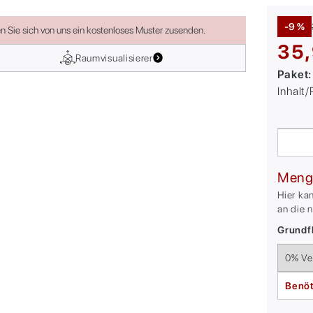
-9 %
en Sie sich von uns ein kostenloses Muster zusenden.
35,
Raumvisualisierer
Paket
Inhalt
Meng
Hier ka
an die 
Grundfl
Benöt