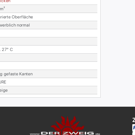
i­cken
 m²
u­rier­te Ober­flä­che
werb­lich nor­mal
. 27° C
ig ge­fas­te Kan­ten
U­RE
beige