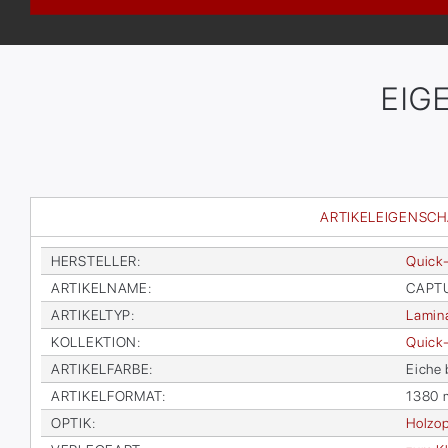
EIG
ARTIKELEIGENSC
HER­STEL­LER
:
Quick
AR­TI­KEL­NA­ME
:
CAP­TU
AR­TI­KEL­TYP
:
La­mi­n
KOL­LEK­TI­ON
:
Quick-
AR­TI­KEL­FAR­BE
:
Ei­che
AR­TI­KEL­FOR­MAT
:
1380 
OP­TIK
:
Holz­op