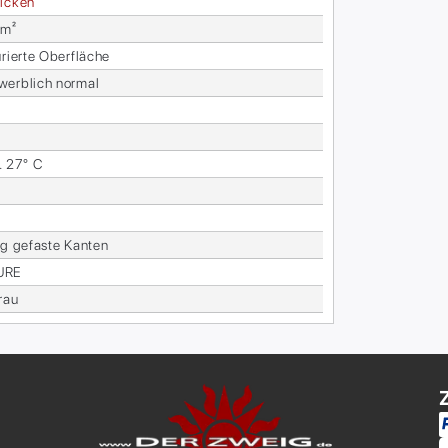
i­cken
 m²
u­rier­te Ober­flä­che
werb­lich nor­mal
. 27° C
ig ge­fas­te Kan­ten
U­RE
grau