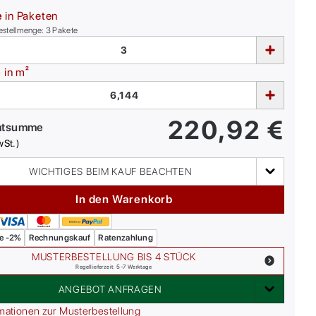
e
in Paketen
estellmenge:
3
Pakete
e
in m²
220,92
€
mtsumme
wSt.)
WICHTIGES BEIM KAUF BEACHTEN
In den Warenkorb
e -2%
Rechnungskauf
Ratenzahlung
MUSTERBESTELLUNG BIS 4 STÜCK
Regellieferzeit: 5-7 Werktage
ANGEBOT ANFRAGEN
mationen zur Musterbestellung