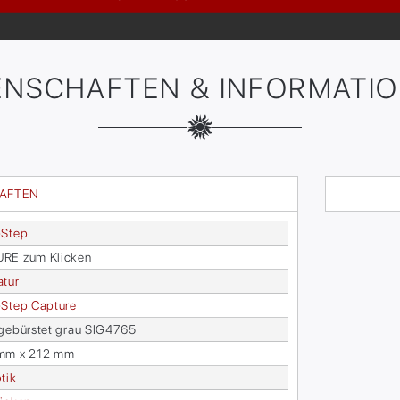
ENSCHAFTEN & INFORMATI
HAFTEN
-Step
­RE zum Kli­cken
a­tur
Step Cap­tu­re
 ge­bürs­tet grau SIG4765
mm x 212 mm
­tik