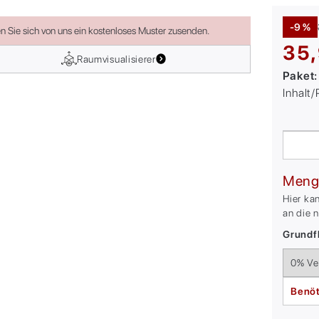
-9 %
en Sie sich von uns ein kostenloses Muster zusenden.
35,
Raumvisualisierer
Paket
Inhalt
Meng
Hier ka
an die 
Grundfl
Benöt