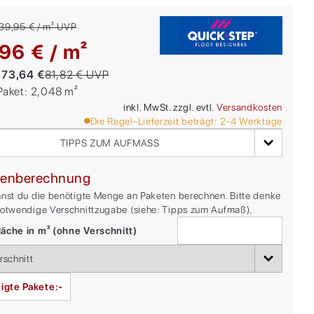
39,95 € / m²
UVP
96 € / m²
:
73,64 €
81,82 €
UVP
/Paket:
2,048
m²
inkl. MwSt. zzgl. evtl.
Versandkosten
Die Regel-Lieferzeit beträgt:
2-4
Werktage
TIPPS ZUM AUFMASS
enberechnung
nnst du die benötigte Menge an Paketen berechnen. Bitte denke
notwendige Verschnittzugabe (siehe: Tipps zum Aufmaß).
äche in m² (ohne Verschnitt)
igte Pakete:
-