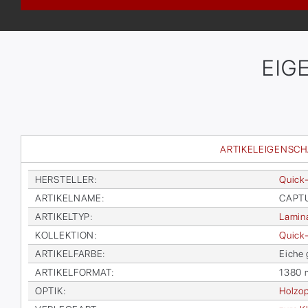
EIG
ARTIKELEIGENSC
HER­STEL­LER
:
Quick
AR­TI­KEL­NA­ME
:
CAP­TU
AR­TI­KEL­TYP
:
La­mi­n
KOL­LEK­TI­ON
:
Quick-
AR­TI­KEL­FAR­BE
:
Ei­che
AR­TI­KEL­FOR­MAT
:
1380 
OP­TIK
:
Holz­op