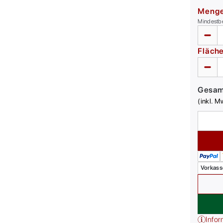
Meng
Mindestb
Fläch
Gesa
(inkl. M
Vorkass
Infor