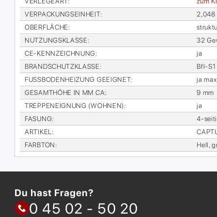
VER­LE­GE­ART
:
zum Kl
VER­PA­CKUNGS­EIN­HEIT
:
2,048
OBER­FLÄ­CHE
:
struk­t
NUT­ZUNGS­KLAS­SE
:
32 Ge­
CE-KENN­ZEICH­NUNG
:
ja
BRAND­SCHUTZ­KLAS­SE
:
Bfl-S1
FUSS­BO­DEN­HEI­ZUNG GE­EIG­NET
:
ja max
GE­SAMT­HÖ­HE IN MM CA
:
9 mm
TREP­PEN­EIG­NUNG (WOH­NEN)
:
ja
FA­SUNG
:
4-sei­t
AR­TI­KEL
:
CAP­T
FARB­TON
:
Hell, 
Du hast Fragen?
0 45 02 - 50 20