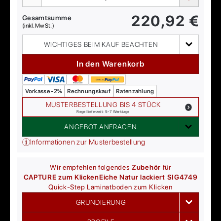
220,92
€
Gesamtsumme
(inkl. MwSt.)
WICHTIGES BEIM KAUF BEACHTEN
In den Warenkorb
Vorkasse -2%
Rechnungskauf
Ratenzahlung
MUSTERBESTELLUNG BIS 4 STÜCK
Regellieferzeit: 5-7 Werktage
ANGEBOT ANFRAGEN
Informationen zur Musterbestellung
Wir empfehlen folgendes
Zubehör
für
CAPTURE zum Klicken
Eiche Natur lackiert SIG4749
Quick-Step
Laminatboden zum Klicken
GRUNDIERUNG