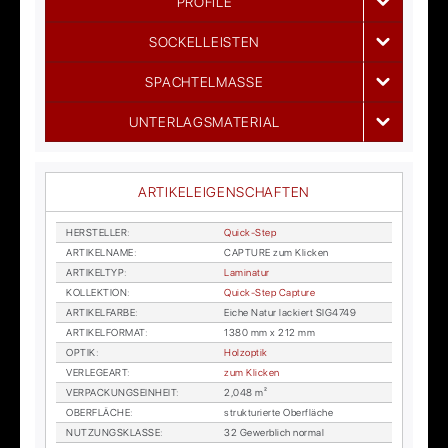
PROFILE
SOCKELLEISTEN
SPACHTELMASSE
UNTERLAGSMATERIAL
ARTIKELEIGENSCHAFTEN
HER­STEL­LER
:
Quick-Step
AR­TI­KEL­NA­ME
:
CAP­TU­RE zum Kli­cken
AR­TI­KEL­TYP
:
La­mi­na­tur
KOL­LEK­TI­ON
:
Quick-Step Cap­tu­re
AR­TI­KEL­FAR­BE
:
Ei­che Na­tur la­ckiert SIG4749
AR­TI­KEL­FOR­MAT
:
1380 mm x 212 mm
OP­TIK
:
Holz­op­tik
VER­LE­GE­ART
:
zum Kli­cken
VER­PA­CKUNGS­EIN­HEIT
:
2,048 m²
OBER­FLÄ­CHE
:
struk­tu­rier­te Ober­flä­che
NUT­ZUNGS­KLAS­SE
:
32 Ge­werb­lich nor­mal