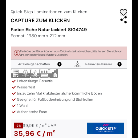
Quick-Step
Laminatboden zum Klicken
CAPTURE ZUM KLICKEN
Farbe:
Eiche Natur lackiert SIG4749
Format:
1380 mm x 212 mm
Farbtöne der Bilder können vom Original stark abweichen, bitte lassen Sie sich von
uns ein kostenloses Muster zusenden.
Artikeleigenschaften
Raumvisualisierer
Lebenslange Garantie
Wasserfest
bis zu zehn Mal kratzfester als herkömmliche Böden
Geeignet für Fußbodenheizung und Stuhlrollen
1.Wahl
Authentische Fase
39,95 € / m²
UVP
-9 %
35,96 € / m²