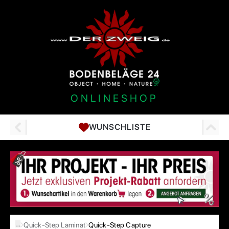
ONLINESHOP
WUNSCHLISTE
…
Quick-Step Laminat
Quick-Step Capture