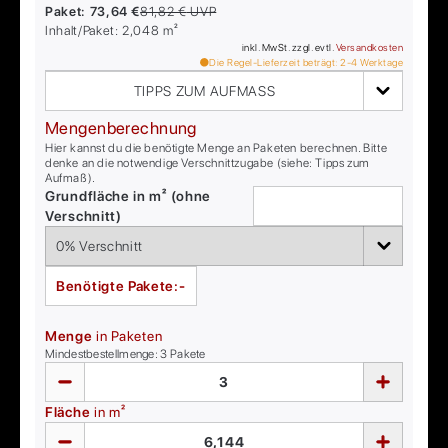
Paket:
73,64 €
81,82 €
UVP
Inhalt/Paket:
2,048
m²
inkl. MwSt. zzgl. evtl.
Versandkosten
Die Regel-Lieferzeit beträgt:
2-4
Werktage
TIPPS ZUM AUFMASS
Mengenberechnung
Hier kannst du die benötigte Menge an Paketen berechnen. Bitte
denke an die notwendige Verschnittzugabe (siehe: Tipps zum
Aufmaß).
Grundfläche in m² (ohne
Verschnitt)
Benötigte Pakete:
-
Menge
in Paketen
Mindestbestellmenge:
3
Pakete
Fläche
in m²