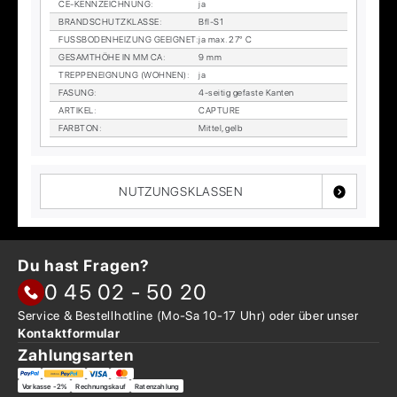
CE-KENN­ZEICH­NUNG
:
ja
BRAND­SCHUTZ­KLAS­SE
:
Bfl-S1
FUSS­BO­DEN­HEI­ZUNG GE­EIG­NET
:
ja max. 27° C
GE­SAMT­HÖ­HE IN MM CA
:
9 mm
TREP­PEN­EIG­NUNG (WOH­NEN)
:
ja
FA­SUNG
:
4-sei­tig ge­fas­te Kan­ten
AR­TI­KEL
:
CAP­TU­RE
FARB­TON
:
Mit­tel, gelb
NUTZUNGSKLASSEN
Du hast Fragen?
0 45 02 - 50 20
Service & Bestellhotline
(Mo-Sa 10-17 Uhr) oder über
unser
Kontaktformular
Zahlungsarten
Vorkasse -2%
Rechnungskauf
Ratenzahlung