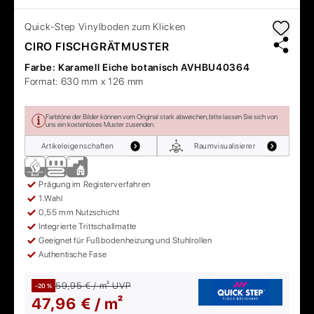
Quick-Step
Vinylboden zum Klicken
CIRO FISCHGRÄTMUSTER
Farbe:
Karamell Eiche botanisch AVHBU40364
Format:
630 mm x 126 mm
Farbtöne der Bilder können vom Original stark abweichen, bitte lassen Sie sich von
uns ein kostenloses Muster zusenden.
Artikeleigenschaften
Raumvisualisierer
Prägung im Registerverfahren
1.Wahl
0,55 mm Nutzschicht
Integrierte Trittschallmatte
Geeignet für Fußbodenheizung und Stuhlrollen
Authentische Fase
59,95 € / m²
UVP
-20 %
47,96 € / m²