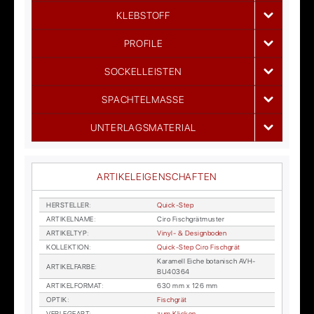
KLEBSTOFF
PROFILE
SOCKELLEISTEN
SPACHTELMASSE
UNTERLAGSMATERIAL
ARTIKELEIGENSCHAFTEN
HER­STEL­LER
:
Quick-Step
AR­TI­KEL­NA­ME
:
Ciro Fisch­grät­mus­ter
AR­TI­KEL­TYP
:
Vi­nyl- & De­sign­bo­den
KOL­LEK­TI­ON
:
Quick-Step Ciro Fisch­grät
Ka­ra­mell Ei­che bo­ta­nisch AVH­
AR­TI­KEL­FAR­BE
:
BU40364
AR­TI­KEL­FOR­MAT
:
630 mm x 126 mm
OP­TIK
:
Fisch­grät
VER­LE­GE­ART
:
zum Kli­cken