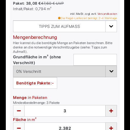
Paket:
38,08 €
47,60 €
UVP
Inhalt/Paket:
0,794
m²
inkl. MwSt. zzgl. evtl.
Versandkosten
Die Regel-Lieferzeit beträgt:
2-4
Werktage
TIPPS ZUM AUFMASS
Mengenberechnung
Hier kannst du die benötigte Menge an Paketen berechnen. Bitte
denke an die notwendige Verschnittzugabe (siehe: Tipps zum
Aufmaß).
Grundfläche in m² (ohne
Verschnitt)
Benötigte Pakete:
-
Menge
in Paketen
Mindestbestellmenge:
3
Pakete
Fläche
in m²