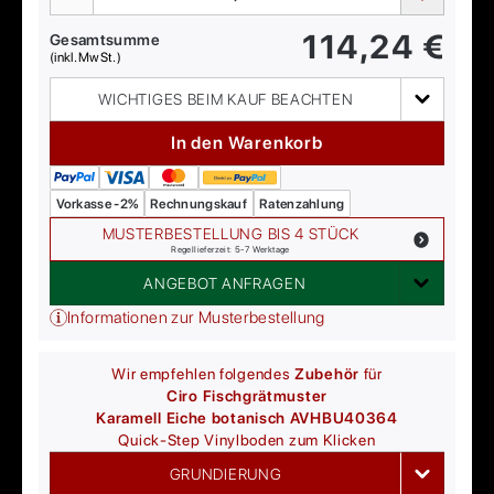
114,24
€
Gesamtsumme
(inkl. MwSt.)
WICHTIGES BEIM KAUF BEACHTEN
In den Warenkorb
Vorkasse -2%
Rechnungskauf
Ratenzahlung
MUSTERBESTELLUNG BIS 4 STÜCK
Regellieferzeit: 5-7 Werktage
ANGEBOT ANFRAGEN
Informationen zur Musterbestellung
Wir empfehlen folgendes
Zubehör
für
Ciro Fischgrätmuster
Karamell Eiche botanisch AVHBU40364
Quick-Step
Vinylboden zum Klicken
GRUNDIERUNG