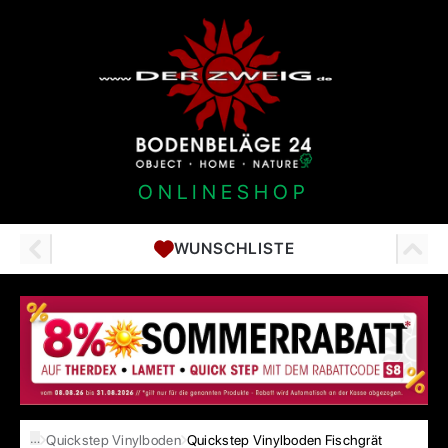
ONLINESHOP
WUNSCHLISTE
…
Quickstep Vinylboden
Quickstep Vinylboden Fischgrät