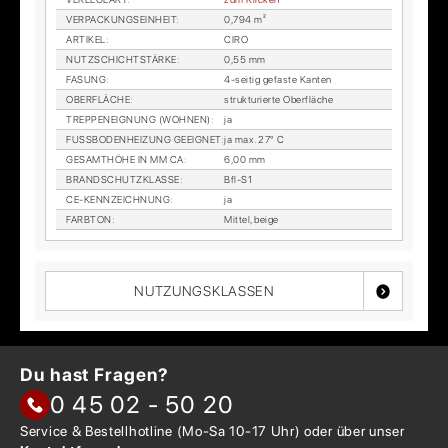
VER­PA­CKUNGS­EIN­HEIT
:
0,794 m²
AR­TI­KEL
:
CIRO
NUTZ­SCHICHT­STÄR­KE
:
0,55 mm
FA­SUNG
:
4-sei­tig ge­fas­te Kan­ten
OBER­FLÄ­CHE
:
struk­tu­rier­te Ober­flä­che
TREP­PEN­EIG­NUNG (WOH­NEN)
:
ja
FUSS­BO­DEN­HEI­ZUNG GE­EIG­NET
:
ja max. 27° C
GE­SAMT­HÖ­HE IN MM CA
:
6,00 mm
BRAND­SCHUTZ­KLAS­SE
:
Bfl-S1
CE-KENN­ZEICH­NUNG
:
ja
FARB­TON
:
Mit­tel, beige
NUTZUNGSKLASSEN
Du hast Fragen?
0 45 02 - 50 20
Service & Bestellhotline
(Mo-Sa 10-17 Uhr) oder über
unser