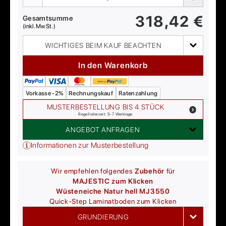
318,42
€
Gesamtsumme
(inkl. MwSt.)
WICHTIGES BEIM KAUF BEACHTEN
In den Warenkorb
Vorkasse -2%
Rechnungskauf
Ratenzahlung
MUSTERBESTELLUNG BIS 4 STÜCK
Regellieferzeit: 5-7 Werktage
ANGEBOT ANFRAGEN
Informationen zur Musterbestellung
Wir empfehlen folgendes
Zubehör
für
MAJESTIC zum Klicken
Wüsteneiche Natur hell MJ3550
Quick-Step
Laminatboden zum Klicken
GRUNDIERUNG