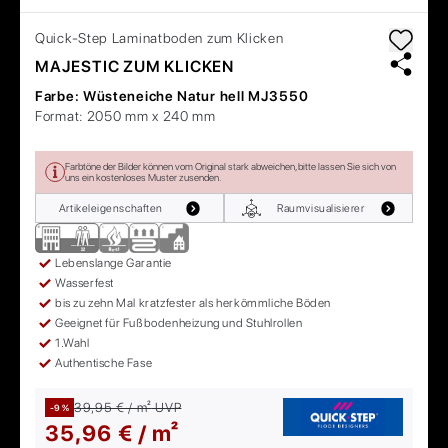
Quick-Step
Laminatboden zum Klicken
MAJESTIC ZUM KLICKEN
Farbe:
Wüsteneiche Natur hell MJ3550
Format:
2050 mm x 240 mm
Farbtöne der Bilder können vom Original stark abweichen, bitte lassen Sie sich von
uns ein kostenloses Muster zusenden.
Artikeleigenschaften
Raumvisualisierer
Lebenslange Garantie
Wasserfest
bis zu zehn Mal kratzfester als herkömmliche Böden
Geeignet für Fußbodenheizung und Stuhlrollen
1.Wahl
Authentische Fase
39,95 € / m²
UVP
-9 %
35,96 € / m²