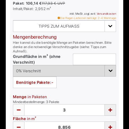
Paket:
106,14 €
117,93 €
UVP
Inhalt/Paket:
2,952
m²
inkl. MwSt. zzgl. evtl.
Versandkosten
Die Regel-Lieferzeit beträgt:
2-4
Werktage
TIPPS ZUM AUFMASS
Mengenberechnung
Hier kannst du die benötigte Menge an Paketen berechnen. Bitte
denke an die notwendige Verschnittzugabe (siehe: Tipps zum
Aufmaß).
Grundfläche in m² (ohne
Verschnitt)
Benötigte Pakete:
-
Menge
in Paketen
Mindestbestellmenge:
3
Pakete
Fläche
in m²