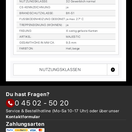
NUT­ZUNGS­KLAS­SE
:
32 Ge­werb­lich nor­mal
CE-KENN­ZEICH­NUNG
:
ja
BRAND­SCHUTZ­KLAS­SE
:
Bfl-S1
FUSS­BO­DEN­HEI­ZUNG GE­EIG­NET
:
ja max. 27° C
TREP­PEN­EIG­NUNG (WOH­NEN)
:
ja
FA­SUNG
:
4-sei­tig ge­fas­te Kan­ten
AR­TI­KEL
:
MA­JES­TIC
GE­SAMT­HÖ­HE IN MM CA
:
9,5 mm
FARB­TON
:
Hell, beige
NUTZUNGSKLASSEN
Du hast Fragen?
0 45 02 - 50 20
Service & Bestellhotline
(Mo-Sa 10-17 Uhr) oder über
unser
Kontaktformular
Zahlungsarten