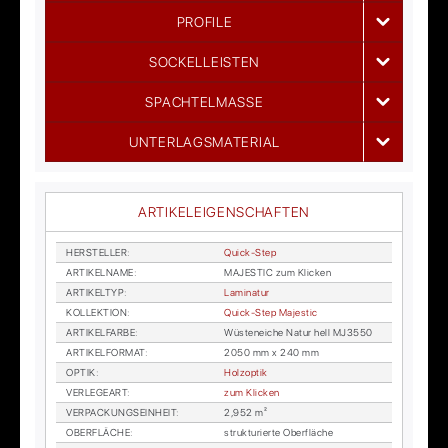
PROFILE
SOCKELLEISTEN
SPACHTELMASSE
UNTERLAGSMATERIAL
ARTIKELEIGENSCHAFTEN
HER­STEL­LER
:
Quick-Step
AR­TI­KEL­NA­ME
:
MA­JES­TIC zum Kli­cken
AR­TI­KEL­TYP
:
La­mi­na­tur
KOL­LEK­TI­ON
:
Quick-Step Ma­jes­tic
AR­TI­KEL­FAR­BE
:
Wüs­ten­ei­che Na­tur hell MJ3550
AR­TI­KEL­FOR­MAT
:
2050 mm x 240 mm
OP­TIK
:
Holz­op­tik
VER­LE­GE­ART
:
zum Kli­cken
VER­PA­CKUNGS­EIN­HEIT
:
2,952 m²
OBER­FLÄ­CHE
:
struk­tu­rier­te Ober­flä­che