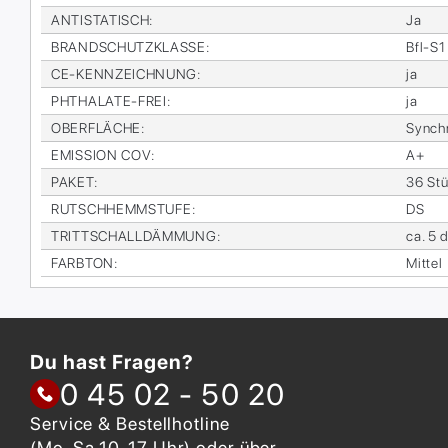
AN­TI­STA­TISCH
:
Ja
BRAND­SCHUTZ­KLAS­SE
:
Bfl-S1
CE-KENN­ZEICH­NUNG
:
ja
PHTHA­LA­TE-FREI
:
ja
OBER­FLÄ­CHE
:
Syn­ch
EMIS­SI­ON COV
:
A+
PA­KET
:
36 Stü
RUTSCH­HEMM­STU­FE
:
DS
TRITT­SCHALL­DÄM­MUNG
:
ca. 5 
FARB­TON
:
Mit­tel
Du hast Fragen?
0 45 02 - 50 20
Service & Bestellhotline
(Mo-Sa 10-17 Uhr) oder über