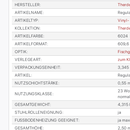
HER­STEL­LER
:
Therd
AR­TI­KEL­NA­ME
:
Re­gu­l
AR­TI­KEL­TYP
:
Vi­nyl-
KOL­LEK­TI­ON
:
Therdex
AR­TI­KEL­FAR­BE
:
6024
AR­TI­KEL­FOR­MAT
:
609,6
OP­TIK
:
Fisch­g
VER­LE­GE­ART
:
zum Kl
VER­PA­CKUNGS­EIN­HEIT
:
3,345
AR­TI­KEL
:
Re­gu­l
NUTZ­SCHICHT­STÄR­KE
:
0,55 
23 Woh­
NUT­ZUNGS­KLAS­SE
:
nor­ma
GE­SAMT­GE­WICHT
:
4,315
STUHL­ROL­LEN­EIG­NUNG
:
ja
FUSS­BO­DEN­HEI­ZUNG GE­EIG­NET
:
ja max
GE­SAMT­HÖ­HE
:
2,50 