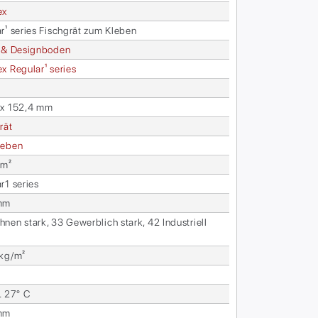
ex
ar¹ se­ries Fisch­grät zum Kle­ben
 & De­sign­bo­den
 Re­gu­lar¹ se­ries
 x 152,4 mm
rät
e­ben
 m²
ar1 se­ries
mm
nen stark, 33 Ge­werb­lich stark, 42 In­dus­tri­ell
l
 kg/m²
. 27° C
mm