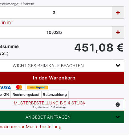
estellmenge:
3
Pakete
e
in m²
451,08
€
mtsumme
wSt.)
WICHTIGES BEIM KAUF BEACHTEN
In den Warenkorb
e -2%
Rechnungskauf
Ratenzahlung
MUSTERBESTELLUNG BIS 4 STÜCK
Regellieferzeit: 5-7 Werktage
ANGEBOT ANFRAGEN
mationen zur Musterbestellung