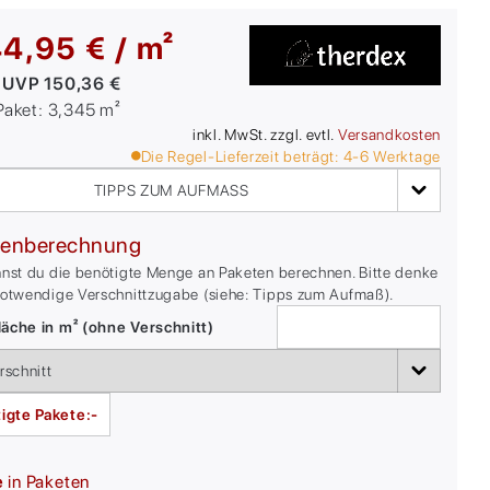
4,95 € / m²
:
UVP
150,36 €
/Paket:
3,345
m²
inkl. MwSt. zzgl. evtl.
Versandkosten
Die Regel-Lieferzeit beträgt:
4-6
Werktage
TIPPS ZUM AUFMASS
enberechnung
nnst du die benötigte Menge an Paketen berechnen. Bitte denke
notwendige Verschnittzugabe (siehe: Tipps zum Aufmaß).
äche in m² (ohne Verschnitt)
igte Pakete:
-
e
in Paketen