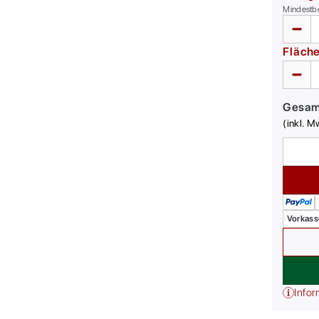
Mindestb
Fläch
Gesa
(inkl. M
Vorkass
Infor