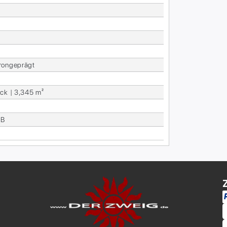
ron­ge­prägt
ck | 3,345 m²
dB