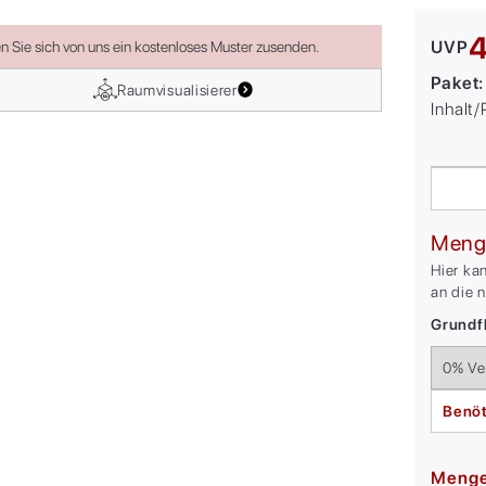
4
UVP
en Sie sich von uns ein kostenloses Muster zusenden.
Paket
Raumvisualisierer
Inhalt
Meng
Hier ka
an die 
Grundfl
Benöt
Meng