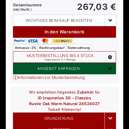
267,03
€
Gesamtsumme
(inkl. MwSt.)
WICHTIGES BEIM KAUF BEACHTEN
In den Warenkorb
Vorkasse -2%
Rechnungskauf
Ratenzahlung
MUSTERBESTELLUNG BIS 4 STÜCK
Regellieferzeit: 5-7 Werktage
ANGEBOT ANFRAGEN
Informationen zur Musterbestellung
Wir empfehlen folgendes
Zubehör
für
iD Inspiration 30 - Classics
Rustic Oak Warm Natural 24524027
Tarkett
Klebevinyl
GRUNDIERUNG