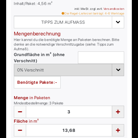
Inhalt/Paket:
4,56
m²
inkl. MwSt. zzgl. evtl.
Versandkosten
Die Regel-Lieferzeit beträgt:
4-6
Werktage
TIPPS ZUM AUFMASS
Mengenberechnung
Hier kannst du die benötigte Menge an Paketen berechnen. Bitte
denke an die notwendige Verschnittzugabe (siehe: Tipps zum
Aufmaß).
Grundfläche in m² (ohne
Verschnitt)
Benötigte Pakete:
-
Menge
in Paketen
Mindestbestellmenge:
3
Pakete
Fläche
in m²