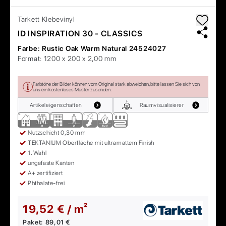
Tarkett
Klebevinyl
ID INSPIRATION 30 - CLASSICS
Farbe:
Rustic Oak Warm Natural 24524027
Format:
1200 x 200 x 2,00 mm
Farbtöne der Bilder können vom Original stark abweichen, bitte lassen Sie sich von
uns ein kostenloses Muster zusenden.
Artikeleigenschaften
Raumvisualisierer
Nutzschicht 0,30 mm
TEKTANIUM Oberfläche mit ultramattem Finish
1. Wahl
ungefaste Kanten
A+ zertifiziert
Phthalate-frei
19,52 € / m²
Paket:
89,01 €