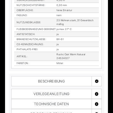
VER­PA­CKUNGS­EIN­HEIT
:
4,56 m²
NUTZ­SCHICHT­STÄR­KE
:
0,30 mm
OBER­FLÄ­CHE
:
fei­ne Struk­tur
FA­SUNG
:
nein
23 Woh­nen stark, 31 Ge­werb­lich
NUT­ZUNGS­KLAS­SE
:
mä­ßig
FUSS­BO­DEN­HEI­ZUNG GE­EIG­NET
:
ja max. 27° C
AN­TI­STA­TISCH
:
ja
BRAND­SCHUTZ­KLAS­SE
:
Bfl-S1
CE-KENN­ZEICH­NUNG
:
ja
PHTHA­LA­TE-FREI
:
ja
Rustic Oak Warm Na­tu­ral
AR­TI­KEL
:
24524027
FARB­TON
:
Mit­tel
BESCHREIBUNG
VERLEGEANLEITUNG
TECHNISCHE DATEN