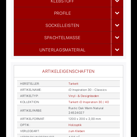
KLEBSTOFF
PROFILE
SOCKELLEISTEN
SPACHTELMASSE
UNTERLAGSMATERIAL
ARTIKELEIGENSCHAFTEN
HER­STEL­LER
:
Tar­kett
AR­TI­KEL­NA­ME
:
iD In­spi­ra­ti­on 30 - Clas­sics
AR­TI­KEL­TYP
:
Vi­nyl- & De­sign­bo­den
KOL­LEK­TI­ON
:
Tar­kett iD In­spi­ra­ti­on 30 / 40
Rustic Oak Warm Na­tu­ral
AR­TI­KEL­FAR­BE
:
24524027
AR­TI­KEL­FOR­MAT
:
1200 x 200 x 2,00 mm
OP­TIK
:
Holz­op­tik
VER­LE­GE­ART
:
zum Kle­ben