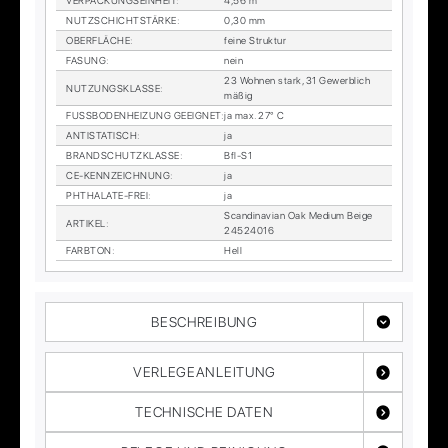
VER­PA­CKUNGS­EIN­HEIT
:
4,56 m²
NUTZ­SCHICHT­STÄR­KE
:
0,30 mm
OBER­FLÄ­CHE
:
fei­ne Struk­tur
FA­SUNG
:
nein
23 Woh­nen stark, 31 Ge­werb­lich
NUT­ZUNGS­KLAS­SE
:
mä­ßig
FUSS­BO­DEN­HEI­ZUNG GE­EIG­NET
:
ja max. 27° C
AN­TI­STA­TISCH
:
ja
BRAND­SCHUTZ­KLAS­SE
:
Bfl-S1
CE-KENN­ZEICH­NUNG
:
ja
PHTHA­LA­TE-FREI
:
ja
Scan­di­na­vi­an Oak Me­di­um Beige
AR­TI­KEL
:
24524016
FARB­TON
:
Hell
BESCHREIBUNG
VERLEGEANLEITUNG
TECHNISCHE DATEN