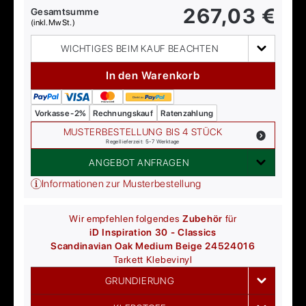
267,03
€
Gesamtsumme
(inkl. MwSt.)
WICHTIGES BEIM KAUF BEACHTEN
In den Warenkorb
Vorkasse -2%
Rechnungskauf
Ratenzahlung
MUSTERBESTELLUNG BIS 4 STÜCK
Regellieferzeit: 5-7 Werktage
ANGEBOT ANFRAGEN
Informationen zur Musterbestellung
Wir empfehlen folgendes
Zubehör
für
iD Inspiration 30 - Classics
Scandinavian Oak Medium Beige 24524016
Tarkett
Klebevinyl
GRUNDIERUNG