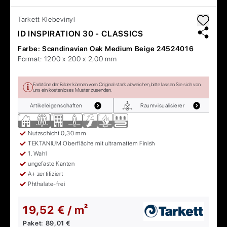
Tarkett
Klebevinyl
ID INSPIRATION 30 - CLASSICS
Farbe:
Scandinavian Oak Medium Beige 24524016
Format:
1200 x 200 x 2,00 mm
Farbtöne der Bilder können vom Original stark abweichen, bitte lassen Sie sich von
uns ein kostenloses Muster zusenden.
Artikeleigenschaften
Raumvisualisierer
Nutzschicht 0,30 mm
TEKTANIUM Oberfläche mit ultramattem Finish
1. Wahl
ungefaste Kanten
A+ zertifiziert
Phthalate-frei
19,52 € / m²
Paket:
89,01 €