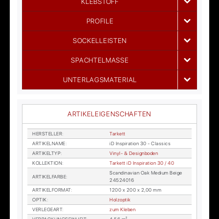
KLEBSTOFF
PROFILE
SOCKELLEISTEN
SPACHTELMASSE
UNTERLAGSMATERIAL
ARTIKELEIGENSCHAFTEN
HER­STEL­LER
:
Tar­kett
AR­TI­KEL­NA­ME
:
iD In­spi­ra­ti­on 30 - Clas­sics
AR­TI­KEL­TYP
:
Vi­nyl- & De­sign­bo­den
KOL­LEK­TI­ON
:
Tar­kett iD In­spi­ra­ti­on 30 / 40
Scan­di­na­vi­an Oak Me­di­um Beige
AR­TI­KEL­FAR­BE
:
24524016
AR­TI­KEL­FOR­MAT
:
1200 x 200 x 2,00 mm
OP­TIK
:
Holz­op­tik
VER­LE­GE­ART
:
zum Kle­ben