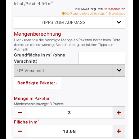
Inhalt/Paket:
4,56
m²
inkl. MwSt. zzgl. evtl.
Versandkosten
Die Regel-Lieferzeit beträgt:
4-6
Werktage
TIPPS ZUM AUFMASS
Mengenberechnung
Hier kannst du die benötigte Menge an Paketen berechnen. Bitte
denke an die notwendige Verschnittzugabe (siehe: Tipps zum
Aufmaß).
Grundfläche in m² (ohne
Verschnitt)
Benötigte Pakete:
-
Menge
in Paketen
Mindestbestellmenge:
3
Pakete
Fläche
in m²