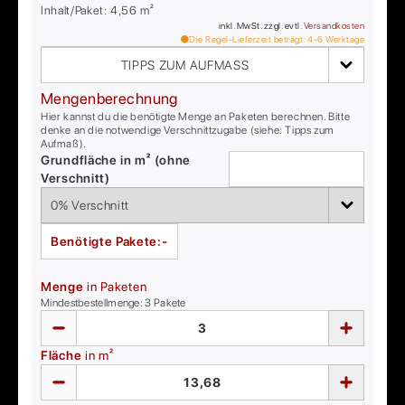
Inhalt/Paket:
4,56
m²
inkl. MwSt. zzgl. evtl.
Versandkosten
Die Regel-Lieferzeit beträgt:
4-6
Werktage
TIPPS ZUM AUFMASS
Mengenberechnung
Hier kannst du die benötigte Menge an Paketen berechnen. Bitte
denke an die notwendige Verschnittzugabe (siehe: Tipps zum
Aufmaß).
Grundfläche in m² (ohne
Verschnitt)
Benötigte Pakete:
-
Menge
in Paketen
Mindestbestellmenge:
3
Pakete
Fläche
in m²