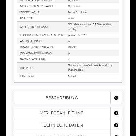
VER­PA­CKUNGS­EIN­HEIT
:
4,56 m²
NUTZ­SCHICHT­STÄR­KE
:
0,30 mm
OBER­FLÄ­CHE
:
fei­ne Struk­tur
FA­SUNG
:
nein
23 Woh­nen stark, 31 Ge­werb­lich
NUT­ZUNGS­KLAS­SE
:
mä­ßig
FUSS­BO­DEN­HEI­ZUNG GE­EIG­NET
:
ja max. 27° C
AN­TI­STA­TISCH
:
ja
BRAND­SCHUTZ­KLAS­SE
:
Bfl-S1
CE-KENN­ZEICH­NUNG
:
ja
PHTHA­LA­TE-FREI
:
ja
Scan­di­na­vi­an Oak Me­di­um Grey
AR­TI­KEL
:
24524014
FARB­TON
:
Mit­tel
BESCHREIBUNG
VERLEGEANLEITUNG
TECHNISCHE DATEN