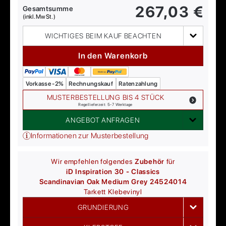
267,03
€
Gesamtsumme
(inkl. MwSt.)
WICHTIGES BEIM KAUF BEACHTEN
In den Warenkorb
Vorkasse -2%
Rechnungskauf
Ratenzahlung
MUSTERBESTELLUNG BIS 4 STÜCK
Regellieferzeit: 5-7 Werktage
ANGEBOT ANFRAGEN
Informationen zur Musterbestellung
Wir empfehlen folgendes
Zubehör
für
iD Inspiration 30 - Classics
Scandinavian Oak Medium Grey 24524014
Tarkett
Klebevinyl
GRUNDIERUNG