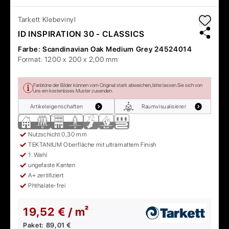
Tarkett
Klebevinyl
ID INSPIRATION 30 - CLASSICS
Farbe:
Scandinavian Oak Medium Grey 24524014
Format:
1200 x 200 x 2,00 mm
Farbtöne der Bilder können vom Original stark abweichen, bitte lassen Sie sich von
uns ein kostenloses Muster zusenden.
Artikeleigenschaften
Raumvisualisierer
Nutzschicht 0,30 mm
TEKTANIUM Oberfläche mit ultramattem Finish
1. Wahl
ungefaste Kanten
A+ zertifiziert
Phthalate-frei
19,52 € / m²
Paket:
89,01 €