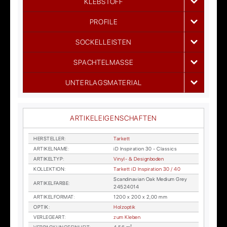
KLEBSTOFF
PROFILE
SOCKELLEISTEN
SPACHTELMASSE
UNTERLAGSMATERIAL
ARTIKELEIGENSCHAFTEN
HER­STEL­LER
:
Tar­kett
AR­TI­KEL­NA­ME
:
iD In­spi­ra­ti­on 30 - Clas­sics
AR­TI­KEL­TYP
:
Vi­nyl- & De­sign­bo­den
KOL­LEK­TI­ON
:
Tar­kett iD In­spi­ra­ti­on 30 / 40
Scan­di­na­vi­an Oak Me­di­um Grey
AR­TI­KEL­FAR­BE
:
24524014
AR­TI­KEL­FOR­MAT
:
1200 x 200 x 2,00 mm
OP­TIK
:
Holz­op­tik
VER­LE­GE­ART
:
zum Kle­ben