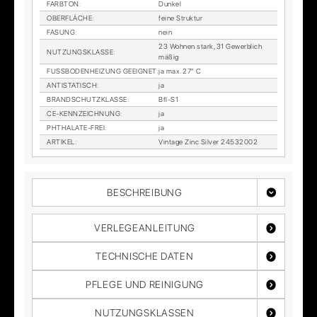
FARB­TON
:
Dun­kel
OBER­FLÄ­CHE
:
fei­ne Struk­tur
FA­SUNG
:
nein
23 Woh­nen stark, 31 Ge­werb­lich
NUT­ZUNGS­KLAS­SE
:
mä­ßig
FUSS­BO­DEN­HEI­ZUNG GE­EIG­NET
:
ja max. 27° C
AN­TI­STA­TISCH
:
ja
BRAND­SCHUTZ­KLAS­SE
:
Bfl-S1
CE-KENN­ZEICH­NUNG
:
ja
PHTHA­LA­TE-FREI
:
ja
AR­TI­KEL
:
Vin­ta­ge Zinc Sil­ver 24532002
BESCHREIBUNG
VERLEGEANLEITUNG
TECHNISCHE DATEN
PFLEGE UND REINIGUNG
NUTZUNGSKLASSEN