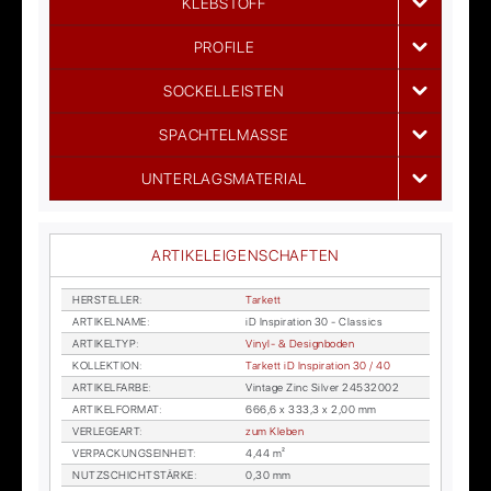
KLEBSTOFF
PROFILE
SOCKELLEISTEN
SPACHTELMASSE
UNTERLAGSMATERIAL
ARTIKELEIGENSCHAFTEN
HER­STEL­LER
:
Tar­kett
AR­TI­KEL­NA­ME
:
iD In­spi­ra­ti­on 30 - Clas­sics
AR­TI­KEL­TYP
:
Vi­nyl- & De­sign­bo­den
KOL­LEK­TI­ON
:
Tar­kett iD In­spi­ra­ti­on 30 / 40
AR­TI­KEL­FAR­BE
:
Vin­ta­ge Zinc Sil­ver 24532002
AR­TI­KEL­FOR­MAT
:
666,6 x 333,3 x 2,00 mm
VER­LE­GE­ART
:
zum Kle­ben
VER­PA­CKUNGS­EIN­HEIT
:
4,44 m²
NUTZ­SCHICHT­STÄR­KE
:
0,30 mm