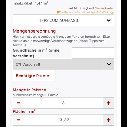
Inhalt/Paket:
4,44
m²
inkl. MwSt. zzgl. evtl.
Versandkosten
Die Regel-Lieferzeit beträgt:
4-6
Werktage
TIPPS ZUM AUFMASS
Mengenberechnung
Hier kannst du die benötigte Menge an Paketen berechnen. Bitte
denke an die notwendige Verschnittzugabe (siehe: Tipps zum
Aufmaß).
Grundfläche in m² (ohne
Verschnitt)
Benötigte Pakete:
-
Menge
in Paketen
Mindestbestellmenge:
3
Pakete
Fläche
in m²