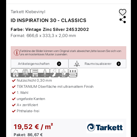
Tarkett
Klebevinyl
ID INSPIRATION 30 - CLASSICS
Farbe:
Vintage Zinc Silver 24532002
Format:
666,6 x 333,3 x 2,00 mm
Farbtöne der Bilder können vom Original stark abweichen, bitte lassen Sie sich von
uns ein kostenloses Muster zusenden.
Artikeleigenschaften
Raumvisualisierer
Nutzschicht 0,30 mm
TEKTANIUM Oberfläche mit ultramattem Finish
1. Wahl
ungefaste Kanten
A+ zertifiziert
Phthalate-frei
19,52 € / m²
Paket:
86,67 €