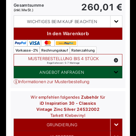
260,01
€
Gesamtsumme
(inkl. MwSt.)
WICHTIGES BEIM KAUF BEACHTEN
In den Warenkorb
Vorkasse -2%
Rechnungskauf
Ratenzahlung
MUSTERBESTELLUNG BIS 4 STÜCK
Regellieferzeit: 5-7 Werktage
ANGEBOT ANFRAGEN
Informationen zur Musterbestellung
Wir empfehlen folgendes
Zubehör
für
iD Inspiration 30 - Classics
Vintage Zinc Silver 24532002
Tarkett
Klebevinyl
GRUNDIERUNG