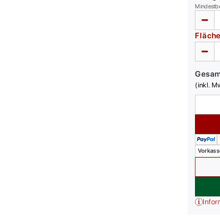
Mindestb
Fläch
Gesa
(inkl. M
Vorkass
Infor