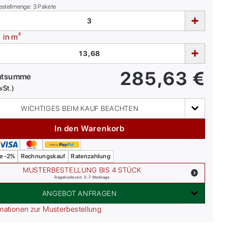
estellmenge:
3
Pakete
e
in m²
285,63
€
mtsumme
wSt.)
WICHTIGES BEIM KAUF BEACHTEN
In den Warenkorb
e -2%
Rechnungskauf
Ratenzahlung
MUSTERBESTELLUNG BIS 4 STÜCK
Regellieferzeit: 5-7 Werktage
ANGEBOT ANFRAGEN
mationen zur Musterbestellung