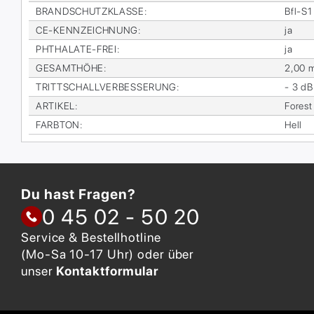
BRAND­SCHUTZ­KLAS­SE
:
Bfl-S1
CE-KENN­ZEICH­NUNG
:
ja
PHTHA­LA­TE-FREI
:
ja
GE­SAMT­HÖ­HE
:
2,00 
TRITT­SCHALL­VER­BES­SE­RUNG
:
- 3 dB
AR­TI­KEL
:
Fo­res
FARB­TON
:
Hell
Du hast Fragen?
0 45 02 - 50 20
Service & Bestellhotline
(Mo-Sa 10-17 Uhr) oder über
unser
Kontaktformular