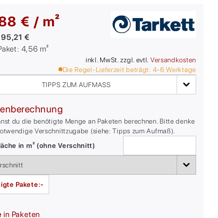
88 € / m²
:
95,21 €
/Paket:
4,56
m²
inkl. MwSt. zzgl. evtl.
Versandkosten
Die Regel-Lieferzeit beträgt:
4-6
Werktage
TIPPS ZUM AUFMASS
enberechnung
nnst du die benötigte Menge an Paketen berechnen. Bitte denke
notwendige Verschnittzugabe (siehe: Tipps zum Aufmaß).
äche in m² (ohne Verschnitt)
igte Pakete:
-
e
in Paketen