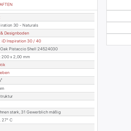
HAFTEN
t
i­ra­ti­on 30 - Na­tu­rals
 & De­sign­bo­den
 iD In­spi­ra­ti­on 30 / 40
t Oak Pist­ac­cio Shell 24524030
x 200 x 2,00 mm
­tik
e­ben
m²
mm
Struk­tur
­nen stark, 31 Ge­werb­lich mä­ßig
. 27° C