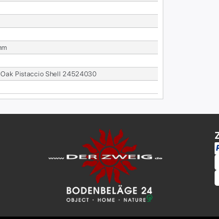
mm
t Oak Pist­ac­cio Shell 24524030