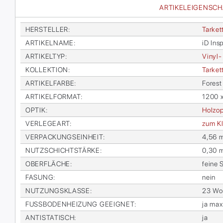
ARTIKELEIGENSC
HER­STEL­LER
:
Tar­ket
AR­TI­KEL­NA­ME
:
iD In­sp
AR­TI­KEL­TYP
:
Vi­nyl-
KOL­LEK­TI­ON
:
Tar­kett
AR­TI­KEL­FAR­BE
:
Fo­res
AR­TI­KEL­FOR­MAT
:
1200 
OP­TIK
:
Holz­op
VER­LE­GE­ART
:
zum Kl
VER­PA­CKUNGS­EIN­HEIT
:
4,56 
NUTZ­SCHICHT­STÄR­KE
:
0,30 
OBER­FLÄ­CHE
:
fei­ne 
FA­SUNG
:
nein
NUT­ZUNGS­KLAS­SE
:
23 Woh
FUSS­BO­DEN­HEI­ZUNG GE­EIG­NET
:
ja max
AN­TI­STA­TISCH
:
ja