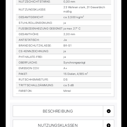
NUTZ­SCHICHT­STÄR­KE
:
0,30 mm
23 Woh­nen stark, 31 Ge­werb­lich
NUT­ZUNGS­KLAS­SE
:
mä­ßig
GE­SAMT­GE­WICHT
:
ca. 3,500 kg/m²
STUHL­ROL­LEN­EIG­NUNG
:
ja
FUSS­BO­DEN­HEI­ZUNG GE­EIG­NET
:
ja max. 27° C
GE­SAMT­HÖ­HE
:
2,00 mm
AN­TI­STA­TISCH
:
Ja
BRAND­SCHUTZ­KLAS­SE
:
Bfl-S1
CE-KENN­ZEICH­NUNG
:
ja
PHTHA­LA­TE-FREI
:
ja
OBER­FLÄ­CHE
:
Syn­chron­ge­prägt
EMIS­SI­ON COV
:
A+
PA­KET
:
15 Die­len, 4,185 m²
RUTSCH­HEMM­STU­FE
:
DS
TRITT­SCHALL­DÄM­MUNG
:
ca. 5 dB
FARB­TON
:
Mit­tel
BESCHREIBUNG
NUTZUNGSKLASSEN