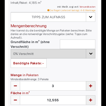
Inhalt/Paket:
4,185
m²
inkl. MwSt. zzgl. evtl.
Versandkosten
Die Regel-Lieferzeit beträgt:
4-6
Werktage
TIPPS ZUM AUFMASS
Mengenberechnung
Hier kannst du die benötigte Menge an Paketen berechnen. Bitte
denke an die notwendige Verschnittzugabe (siehe: Tipps zum
Aufmaß).
Grundfläche in m² (ohne
Verschnitt)
Benötigte Pakete:
-
Menge
in Paketen
Mindestbestellmenge:
3
Pakete
Fläche
in m²