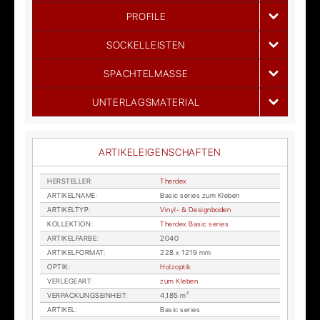
PROFILE
SOCKELLEISTEN
SPACHTELMASSE
UNTERLAGSMATERIAL
ARTIKELEIGENSCHAFTEN
HER­STEL­LER
:
Therdex
AR­TI­KEL­NA­ME
:
Ba­sic se­ries zum Kle­ben
AR­TI­KEL­TYP
:
Vi­nyl- & De­sign­bo­den
KOL­LEK­TI­ON
:
Therdex Ba­sic se­ries
AR­TI­KEL­FAR­BE
:
2040
AR­TI­KEL­FOR­MAT
:
228 x 1219 mm
OP­TIK
:
Holz­op­tik
VER­LE­GE­ART
:
zum Kle­ben
VER­PA­CKUNGS­EIN­HEIT
:
4,185 m²
AR­TI­KEL
:
Ba­sic se­ries