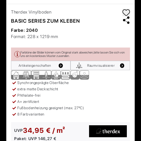
Therdex
Vinylboden
BASIC SERIES ZUM KLEBEN
Farbe:
2040
Format:
228 x 1219 mm
Farbtöne der Bilder können vom Original stark abweichen, bitte lassen Sie sich von
uns ein kostenloses Muster zusenden.
Artikeleigenschaften
Raumvisualisierer
Synchrongeprägte Oberfläche
extra matte Deckschicht
Phthalate-frei
A+ zertifiziert
Fußbodenheizung geeignet (max. 27ºC)
8 Farbvarianten
34,95 € / m²
UVP
Paket:
UVP
146,27 €