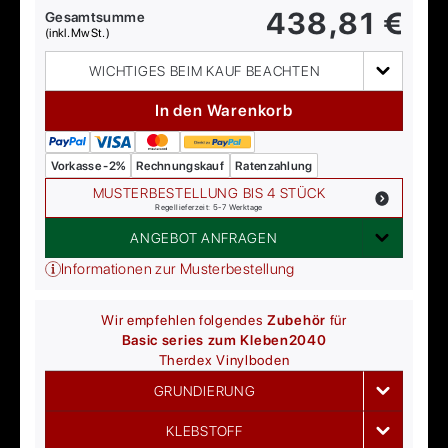
438,81
€
Gesamtsumme
(inkl. MwSt.)
WICHTIGES BEIM KAUF BEACHTEN
In den Warenkorb
Vorkasse -2%
Rechnungskauf
Ratenzahlung
MUSTERBESTELLUNG BIS 4 STÜCK
Regellieferzeit: 5-7 Werktage
ANGEBOT ANFRAGEN
Informationen zur Musterbestellung
Wir empfehlen folgendes
Zubehör
für
Basic series zum Kleben
2040
Therdex
Vinylboden
GRUNDIERUNG
KLEBSTOFF