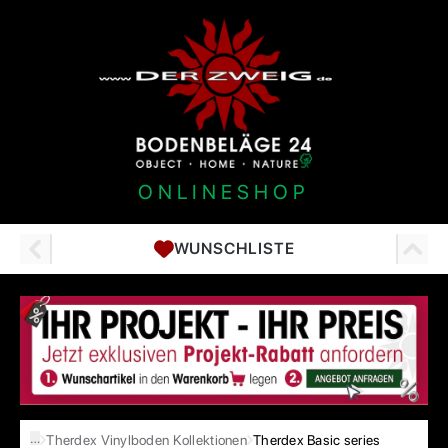
ONLINESHOP
WUNSCHLISTE
…
Therdex Vinylboden Kollektionen
Therdex Basic series