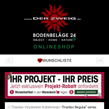
ONLINESHOP
WUNSCHLISTE
…
Therdex Vinylboden Kollektionen
Therdex Regular¹ series