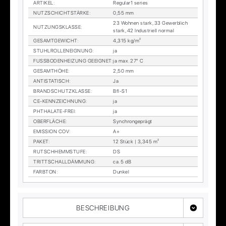
AR­TI­KEL
:
Re­gu­lar1 se­ries
NUTZ­SCHICHT­STÄR­KE
:
0,55 mm
23 Woh­nen stark, 33 Ge­werb­lich
NUT­ZUNGS­KLAS­SE
:
stark, 42 In­dus­tri­ell nor­mal
GE­SAMT­GE­WICHT
:
4,315 kg/m²
STUHL­ROL­LEN­EIG­NUNG
:
ja
FUSS­BO­DEN­HEI­ZUNG GE­EIG­NET
:
ja max. 27° C
GE­SAMT­HÖ­HE
:
2,50 mm
AN­TI­STA­TISCH
:
Ja
BRAND­SCHUTZ­KLAS­SE
:
Bfl-S1
CE-KENN­ZEICH­NUNG
:
ja
PHTHA­LA­TE-FREI
:
ja
OBER­FLÄ­CHE
:
Syn­chron­ge­prägt
EMIS­SI­ON COV
:
A+
PA­KET
:
12 Stück | 3,345 m²
RUTSCH­HEMM­STU­FE
:
DS
TRITT­SCHALL­DÄM­MUNG
:
ca. 5 dB
FARB­TON
:
Dun­kel
BESCHREIBUNG