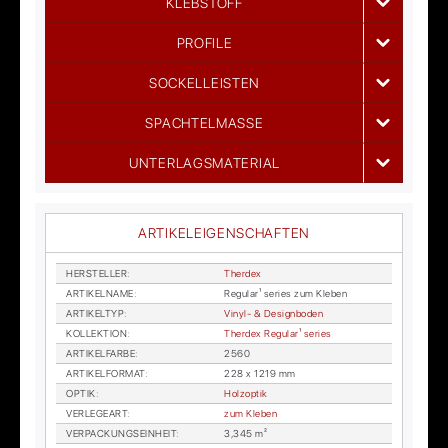
KLEBSTOFF
PROFILE
SOCKELLEISTEN
SPACHTELMASSE
UNTERLAGSMATERIAL
ARTIKELEIGENSCHAFTEN
HER­STEL­LER
:
Therdex
AR­TI­KEL­NA­ME
:
Re­gu­lar¹ se­ries zum Kle­ben
AR­TI­KEL­TYP
:
Vi­nyl- & De­sign­bo­den
KOL­LEK­TI­ON
:
Therdex Re­gu­lar¹ se­ries
AR­TI­KEL­FAR­BE
:
2560
AR­TI­KEL­FOR­MAT
:
228 x 1219 mm
OP­TIK
:
Holz­op­tik
VER­LE­GE­ART
:
zum Kle­ben
VER­PA­CKUNGS­EIN­HEIT
:
3,345 m²