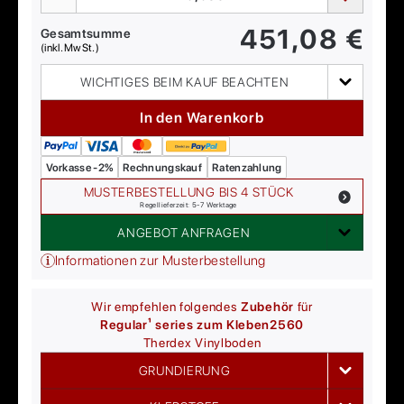
451,08
€
Gesamtsumme
(inkl. MwSt.)
WICHTIGES BEIM KAUF BEACHTEN
In den Warenkorb
Vorkasse -2%
Rechnungskauf
Ratenzahlung
MUSTERBESTELLUNG BIS 4 STÜCK
Regellieferzeit: 5-7 Werktage
ANGEBOT ANFRAGEN
Informationen zur Musterbestellung
Wir empfehlen folgendes
Zubehör
für
Regular¹ series zum Kleben
2560
Therdex
Vinylboden
GRUNDIERUNG