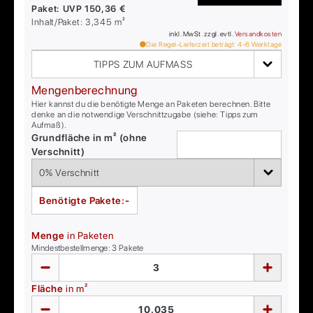
Paket:
UVP
150,36 €
Inhalt/Paket:
3,345
m²
inkl. MwSt. zzgl. evtl.
Versandkosten
Die Regel-Lieferzeit beträgt:
4-6
Werktage
TIPPS ZUM AUFMASS
Mengenberechnung
Hier kannst du die benötigte Menge an Paketen berechnen. Bitte
denke an die notwendige Verschnittzugabe (siehe: Tipps zum
Aufmaß).
Grundfläche in m² (ohne
Verschnitt)
Benötigte Pakete:
-
Menge
in Paketen
Mindestbestellmenge:
3
Pakete
Fläche
in m²