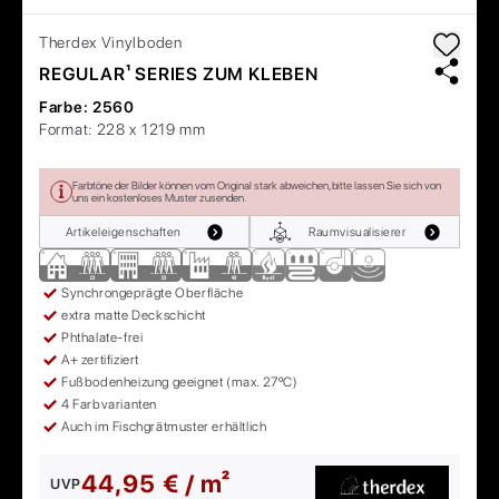
Therdex
Vinylboden
REGULAR¹ SERIES ZUM KLEBEN
Farbe:
2560
Format:
228 x 1219 mm
Farbtöne der Bilder können vom Original stark abweichen, bitte lassen Sie sich von
uns ein kostenloses Muster zusenden.
Artikeleigenschaften
Raumvisualisierer
Synchrongeprägte Oberfläche
extra matte Deckschicht
Phthalate-frei
A+ zertifiziert
Fußbodenheizung geeignet (max. 27ºC)
4 Farbvarianten
Auch im Fischgrätmuster erhältlich
44,95 € / m²
UVP