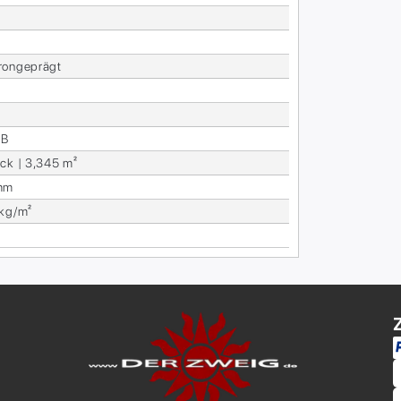
ron­ge­prägt
dB
ck | 3,345 m²
mm
 kg/m²