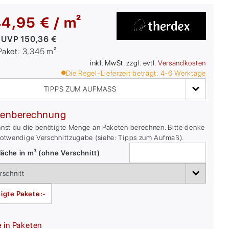
4,95 € / m²
:
UVP
150,36 €
/Paket:
3,345
m²
inkl. MwSt. zzgl. evtl.
Versandkosten
Die Regel-Lieferzeit beträgt:
4-6
Werktage
TIPPS ZUM AUFMASS
enberechnung
nnst du die benötigte Menge an Paketen berechnen. Bitte denke
notwendige Verschnittzugabe (siehe: Tipps zum Aufmaß).
äche in m² (ohne Verschnitt)
igte Pakete:
-
e
in Paketen