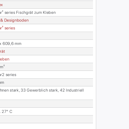
ex
ar² se­ries Fisch­grät zum Kle­ben
 & De­sign­bo­den
ar² se­ries
 x 609,6 mm
rät
e­ben
 m²
ar2 se­ries
mm
nen stark, 33 Ge­werb­lich stark, 42 In­dus­tri­ell
l
. 27° C