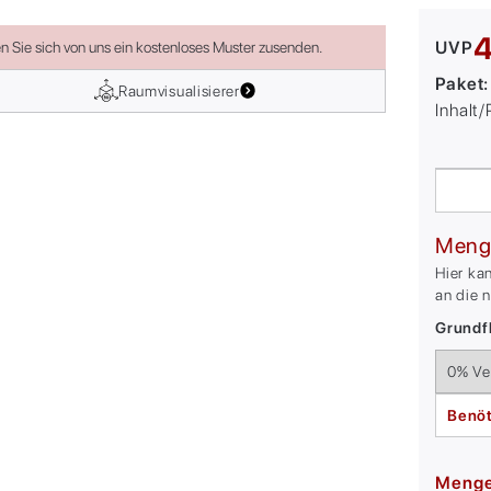
4
UVP
en Sie sich von uns ein kostenloses Muster zusenden.
Paket
Raumvisualisierer
Inhalt
Meng
Hier ka
an die 
Grundfl
Benöt
Meng