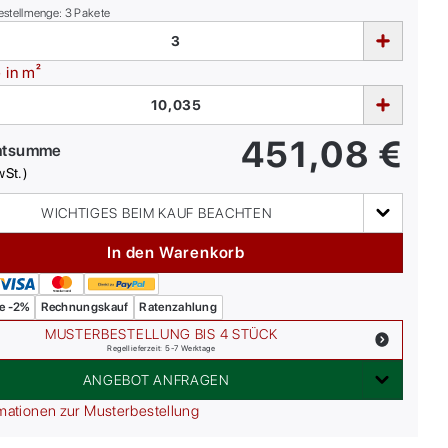
estellmenge:
3
Pakete
e
in m²
451,08
€
mtsumme
wSt.)
WICHTIGES BEIM KAUF BEACHTEN
In den Warenkorb
e -2%
Rechnungskauf
Ratenzahlung
MUSTERBESTELLUNG BIS 4 STÜCK
Regellieferzeit: 5-7 Werktage
ANGEBOT ANFRAGEN
mationen zur Musterbestellung