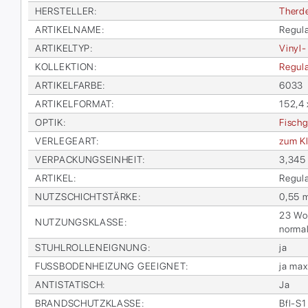
HER­STEL­LER
:
Therd
AR­TI­KEL­NA­ME
:
Re­gu­l
AR­TI­KEL­TYP
:
Vi­nyl-
KOL­LEK­TI­ON
:
Re­gu­l
AR­TI­KEL­FAR­BE
:
6033
AR­TI­KEL­FOR­MAT
:
152,4
OP­TIK
:
Fisch­g
VER­LE­GE­ART
:
zum Kl
VER­PA­CKUNGS­EIN­HEIT
:
3,345
AR­TI­KEL
:
Re­gu­l
NUTZ­SCHICHT­STÄR­KE
:
0,55 
23 Woh­
NUT­ZUNGS­KLAS­SE
:
nor­ma
STUHL­ROL­LEN­EIG­NUNG
:
ja
FUSS­BO­DEN­HEI­ZUNG GE­EIG­NET
:
ja max
AN­TI­STA­TISCH
:
Ja
BRAND­SCHUTZ­KLAS­SE
:
Bfl-S1