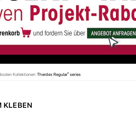
boden Kollektionen
Therdex Regular² series
M KLEBEN