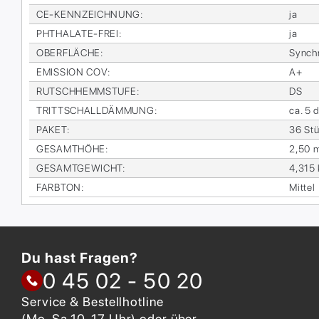
CE-KENN­ZEICH­NUNG
:
ja
PHTHA­LA­TE-FREI
:
ja
OBER­FLÄ­CHE
:
Syn­ch
EMIS­SI­ON COV
:
A+
RUTSCH­HEMM­STU­FE
:
DS
TRITT­SCHALL­DÄM­MUNG
:
ca. 5 
PA­KET
:
36 Stü
GE­SAMT­HÖ­HE
:
2,50 
GE­SAMT­GE­WICHT
:
4,315
FARB­TON
:
Mit­tel
Du hast Fragen?
0 45 02 - 50 20
Service & Bestellhotline
(Mo-Sa 10-17 Uhr) oder über