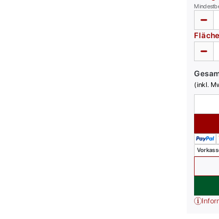
Mindestb
Fläch
Gesa
(inkl. M
Vorkass
Infor