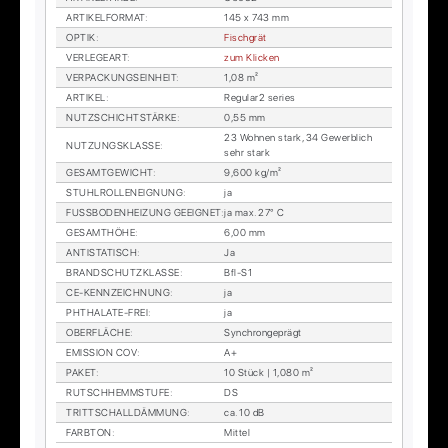
AR­TI­KEL­FOR­MAT
:
145 x 743 mm
OP­TIK
:
Fisch­grät
VER­LE­GE­ART
:
zum Kli­cken
VER­PA­CKUNGS­EIN­HEIT
:
1,08 m²
AR­TI­KEL
:
Re­gu­lar2 se­ries
NUTZ­SCHICHT­STÄR­KE
:
0,55 mm
23 Woh­nen stark, 34 Ge­werb­lich
NUT­ZUNGS­KLAS­SE
:
sehr stark
GE­SAMT­GE­WICHT
:
9,600 kg/m²
STUHL­ROL­LEN­EIG­NUNG
:
ja
FUSS­BO­DEN­HEI­ZUNG GE­EIG­NET
:
ja max. 27° C
GE­SAMT­HÖ­HE
:
6,00 mm
AN­TI­STA­TISCH
:
Ja
BRAND­SCHUTZ­KLAS­SE
:
Bfl-S1
CE-KENN­ZEICH­NUNG
:
ja
PHTHA­LA­TE-FREI
:
ja
OBER­FLÄ­CHE
:
Syn­chron­ge­prägt
EMIS­SI­ON COV
:
A+
PA­KET
:
10 Stück | 1,080 m²
RUTSCH­HEMM­STU­FE
:
DS
TRITT­SCHALL­DÄM­MUNG
:
ca. 10 dB
FARB­TON
:
Mit­tel