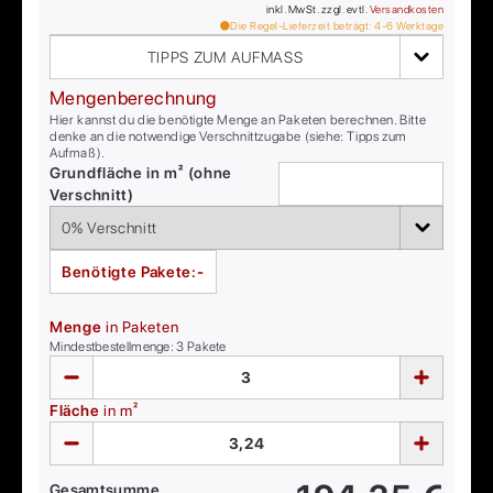
inkl. MwSt. zzgl. evtl.
Versandkosten
Die Regel-Lieferzeit beträgt:
4-6
Werktage
TIPPS ZUM AUFMASS
Mengenberechnung
Hier kannst du die benötigte Menge an Paketen berechnen. Bitte
denke an die notwendige Verschnittzugabe (siehe: Tipps zum
Aufmaß).
Grundfläche in m² (ohne
Verschnitt)
Benötigte Pakete:
-
Menge
in Paketen
Mindestbestellmenge:
3
Pakete
Fläche
in m²
Gesamtsumme