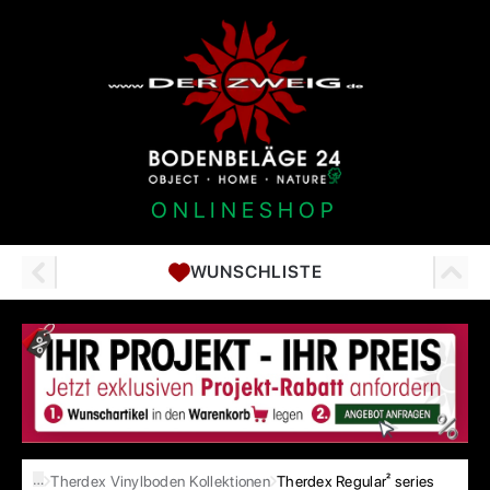
ONLINESHOP
WUNSCHLISTE
…
Therdex Vinylboden Kollektionen
Therdex Regular² series