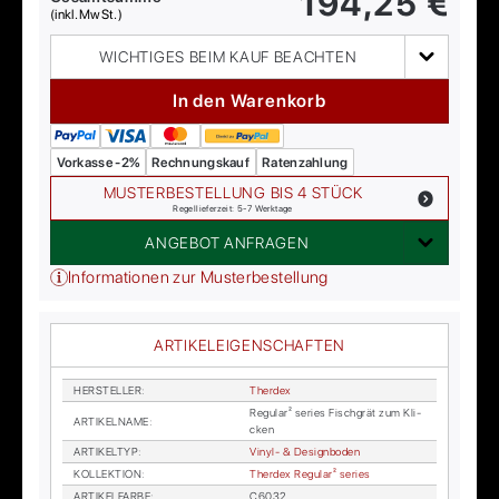
194,25
€
(inkl. MwSt.)
WICHTIGES BEIM KAUF BEACHTEN
In den Warenkorb
Vorkasse -2%
Rechnungskauf
Ratenzahlung
MUSTERBESTELLUNG BIS 4 STÜCK
Regellieferzeit: 5-7 Werktage
ANGEBOT ANFRAGEN
Informationen zur Musterbestellung
ARTIKELEIGENSCHAFTEN
HER­STEL­LER
:
Therdex
Re­gu­lar² se­ries Fisch­grät zum Kli­
AR­TI­KEL­NA­ME
:
cken
AR­TI­KEL­TYP
:
Vi­nyl- & De­sign­bo­den
KOL­LEK­TI­ON
:
Therdex Re­gu­lar² se­ries
AR­TI­KEL­FAR­BE
:
C6032