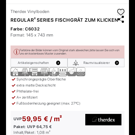
Therdex
Vinylboden
REGULAR² SERIES FISCHGRÄT ZUM KLICKEN
Farbe:
C6032
Format:
145 x 743 mm
Farbtöne der Bilder können vom Original stark abweichen, bitte lassen Sie sich von
uns ein kostenloses Muster zusenden.
Artikeleigenschaften
Raumvisualisierer
Synchrongeprägte Oberfläche
extra matte Deckschicht
Phthalate-frei
A+ zertifiziert
Fußbodenheizung geeignet (max. 27ºC)
59,95 € / m²
UVP
Paket:
UVP
64,75 €
Inhalt/Paket:
1,08
m²