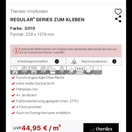
Therdex
Vinylboden
REGULAR² SERIES ZUM KLEBEN
Farbe:
3010
Format:
228 x 1219 mm
Farbtöne der Bilder können vom Original stark abweichen, bitte lassen Sie sich von
uns ein kostenloses Muster zusenden.
Artikeleigenschaften
Raumvisualisierer
Synchrongeprägte Oberfläche
extra matte Deckschicht
Phthalate-frei
A+ zertifiziert
Fußbodenheizung geeignet (max. 27ºC)
4 Farbvarianten
Auch im Fischgrätmuster erhältlich
44,95 € / m²
UVP