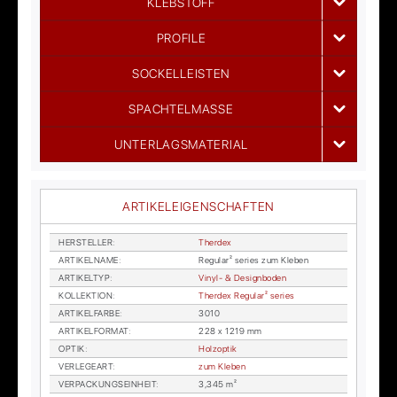
KLEBSTOFF
PROFILE
SOCKELLEISTEN
SPACHTELMASSE
UNTERLAGSMATERIAL
ARTIKELEIGENSCHAFTEN
HER­STEL­LER
:
Therdex
AR­TI­KEL­NA­ME
:
Re­gu­lar² se­ries zum Kle­ben
AR­TI­KEL­TYP
:
Vi­nyl- & De­sign­bo­den
KOL­LEK­TI­ON
:
Therdex Re­gu­lar² se­ries
AR­TI­KEL­FAR­BE
:
3010
AR­TI­KEL­FOR­MAT
:
228 x 1219 mm
OP­TIK
:
Holz­op­tik
VER­LE­GE­ART
:
zum Kle­ben
VER­PA­CKUNGS­EIN­HEIT
:
3,345 m²