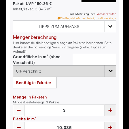
Paket:
UVP
150,36 €
Inhalt/Paket:
3,345
m²
inkl. MwSt. zzgl. evtl.
Versandkosten
Die Regel-Lieferzeit beträgt:
4-6
Werktage
TIPPS ZUM AUFMASS
Mengenberechnung
Hier kannst du die benötigte Menge an Paketen berechnen. Bitte
denke an die notwendige Verschnittzugabe (siehe: Tipps zum
Aufmaß).
Grundfläche in m² (ohne
Verschnitt)
Benötigte Pakete:
-
Menge
in Paketen
Mindestbestellmenge:
3
Pakete
Fläche
in m²