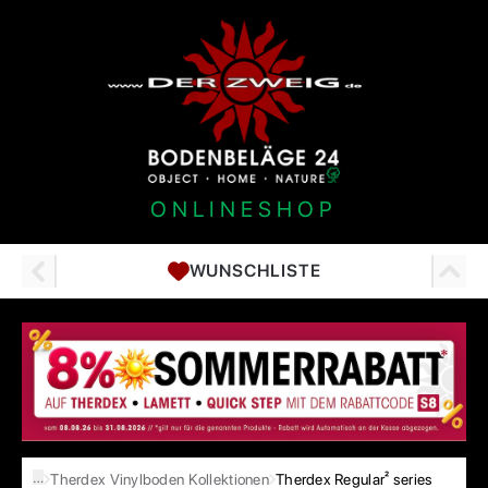
ONLINESHOP
WUNSCHLISTE
…
Therdex Vinylboden Kollektionen
Therdex Regular² series