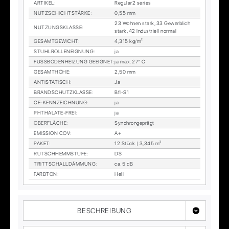
AR­TI­KEL
:
Re­gu­lar2 se­ries
NUTZ­SCHICHT­STÄR­KE
:
0,55 mm
23 Woh­nen stark, 33 Ge­werb­lich
NUT­ZUNGS­KLAS­SE
:
stark, 42 In­dus­tri­ell nor­mal
GE­SAMT­GE­WICHT
:
4,315 kg/m²
STUHL­ROL­LEN­EIG­NUNG
:
ja
FUSS­BO­DEN­HEI­ZUNG GE­EIG­NET
:
ja max. 27° C
GE­SAMT­HÖ­HE
:
2,50 mm
AN­TI­STA­TISCH
:
Ja
BRAND­SCHUTZ­KLAS­SE
:
Bfl-S1
CE-KENN­ZEICH­NUNG
:
ja
PHTHA­LA­TE-FREI
:
ja
OBER­FLÄ­CHE
:
Syn­chron­ge­prägt
EMIS­SI­ON COV
:
A+
PA­KET
:
12 Stück | 3,345 m²
RUTSCH­HEMM­STU­FE
:
DS
TRITT­SCHALL­DÄM­MUNG
:
ca. 5 dB
FARB­TON
:
Hell
BESCHREIBUNG