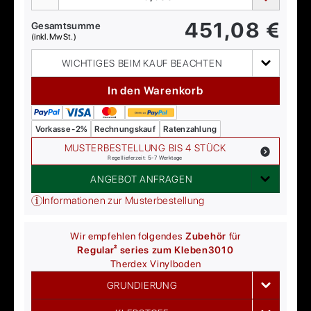
451,08
€
Gesamtsumme
(inkl. MwSt.)
WICHTIGES BEIM KAUF BEACHTEN
In den Warenkorb
Vorkasse -2%
Rechnungskauf
Ratenzahlung
MUSTERBESTELLUNG BIS 4 STÜCK
Regellieferzeit: 5-7 Werktage
ANGEBOT ANFRAGEN
Informationen zur Musterbestellung
Wir empfehlen folgendes
Zubehör
für
Regular² series zum Kleben
3010
Therdex
Vinylboden
GRUNDIERUNG