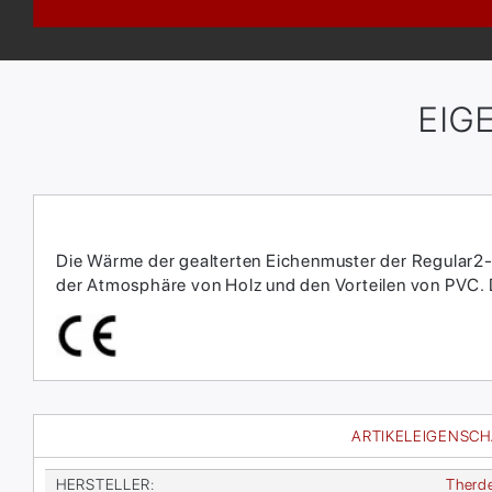
EIG
Die Wärme der gealterten Eichenmuster der Regular2-S
der Atmosphäre von Holz und den Vorteilen von PVC. Di
ARTIKELEIGENSC
HER­STEL­LER
:
Therd