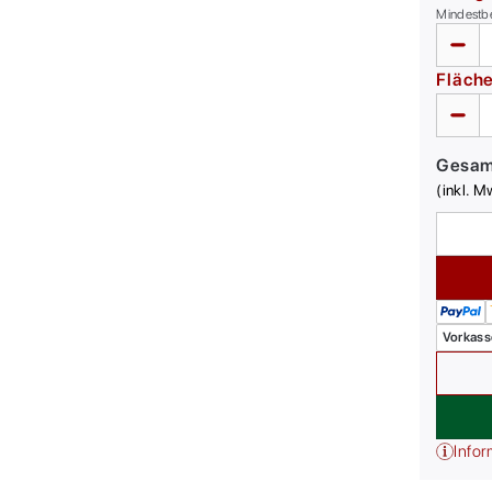
Mindestb
Fläch
Gesa
(inkl. M
Vorkass
Infor