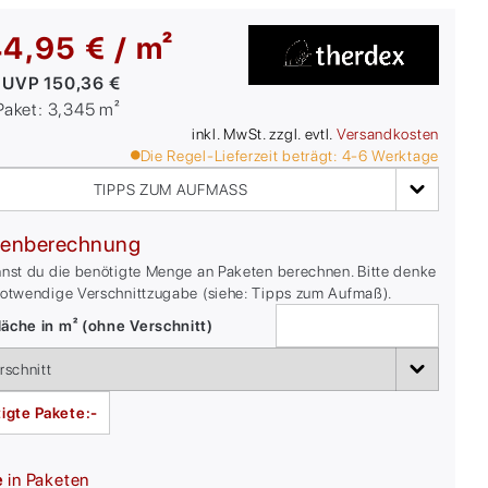
4,95 € / m²
:
UVP
150,36 €
/Paket:
3,345
m²
inkl. MwSt. zzgl. evtl.
Versandkosten
Die Regel-Lieferzeit beträgt:
4-6
Werktage
TIPPS ZUM AUFMASS
enberechnung
nnst du die benötigte Menge an Paketen berechnen. Bitte denke
notwendige Verschnittzugabe (siehe: Tipps zum Aufmaß).
äche in m² (ohne Verschnitt)
igte Pakete:
-
e
in Paketen