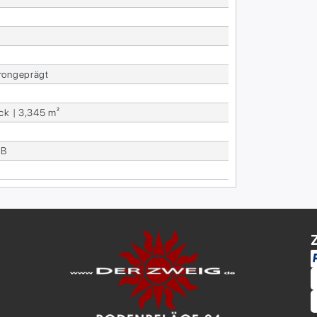
ron­ge­prägt
ck | 3,345 m²
dB