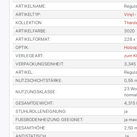
AR­TI­KEL­NA­ME
:
Re­gu­l
AR­TI­KEL­TYP
:
Vi­nyl-
KOL­LEK­TI­ON
:
Therdex
AR­TI­KEL­FAR­BE
:
3020
AR­TI­KEL­FOR­MAT
:
228 x
OP­TIK
:
Holz­op
VER­LE­GE­ART
:
zum Kl
VER­PA­CKUNGS­EIN­HEIT
:
3,345
AR­TI­KEL
:
Re­gu­l
NUTZ­SCHICHT­STÄR­KE
:
0,55 
23 Woh­
NUT­ZUNGS­KLAS­SE
:
nor­ma
GE­SAMT­GE­WICHT
:
4,315
STUHL­ROL­LEN­EIG­NUNG
:
ja
FUSS­BO­DEN­HEI­ZUNG GE­EIG­NET
:
ja max
GE­SAMT­HÖ­HE
:
2,50 
AN­TI­STA­TISCH
:
Ja