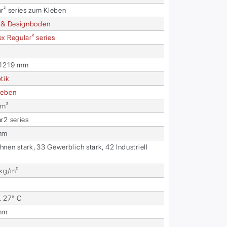
ar² se­ries zum Kle­ben
 & De­sign­bo­den
 Re­gu­lar² se­ries
 1219 mm
­tik
e­ben
 m²
ar2 se­ries
mm
nen stark, 33 Ge­werb­lich stark, 42 In­dus­tri­ell
l
 kg/m²
. 27° C
mm