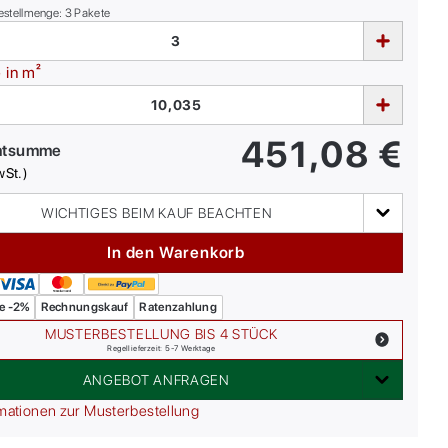
estellmenge:
3
Pakete
e
in m²
451,08
€
mtsumme
wSt.)
WICHTIGES BEIM KAUF BEACHTEN
In den Warenkorb
e -2%
Rechnungskauf
Ratenzahlung
MUSTERBESTELLUNG BIS 4 STÜCK
Regellieferzeit: 5-7 Werktage
ANGEBOT ANFRAGEN
mationen zur Musterbestellung