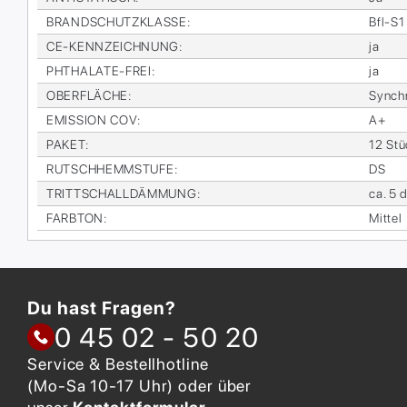
BRAND­SCHUTZ­KLAS­SE
:
Bfl-S1
CE-KENN­ZEICH­NUNG
:
ja
PHTHA­LA­TE-FREI
:
ja
OBER­FLÄ­CHE
:
Syn­ch
EMIS­SI­ON COV
:
A+
PA­KET
:
12 Stü
RUTSCH­HEMM­STU­FE
:
DS
TRITT­SCHALL­DÄM­MUNG
:
ca. 5 
FARB­TON
:
Mit­tel
Du hast Fragen?
0 45 02 - 50 20
Service & Bestellhotline
(Mo-Sa 10-17 Uhr) oder über