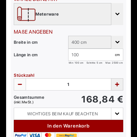
Meterware
MAßE ANGEBEN
Breite in cm
400 cm
Länge in cm
cm
Min:
100
cm
Schritte: 5 cm
Max:
2500
cm
Stückzahl
168,84
€
Gesamtsumme
(inkl. MwSt.)
WICHTIGES BEIM KAUF BEACHTEN
In den Warenkorb