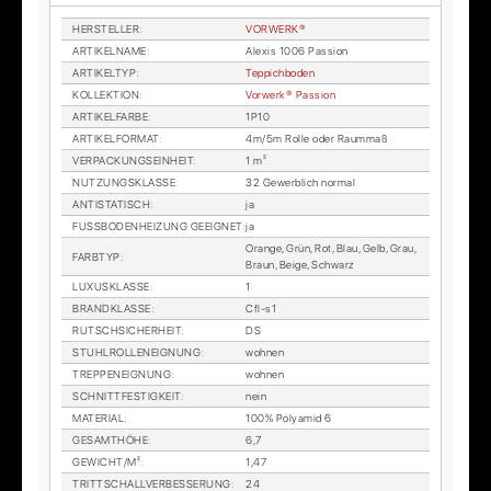
HER­STEL­LER
:
VOR­WER­K®
AR­TI­KEL­NA­ME
:
Alexis 1006 Pas­si­on
AR­TI­KEL­TYP
:
Tep­pich­bo­den
KOL­LEK­TI­ON
:
Vor­wer­k® Pas­si­on
AR­TI­KEL­FAR­BE
:
1P10
AR­TI­KEL­FOR­MAT
:
4m/5m Rol­le oder Raum­maß
VER­PA­CKUNGS­EIN­HEIT
:
1 m²
NUT­ZUNGS­KLAS­SE
:
32 Ge­werb­lich nor­mal
AN­TI­STA­TISCH
:
ja
FUSS­BO­DEN­HEI­ZUNG GE­EIG­NET
:
ja
Oran­ge, Grün, Rot, Blau, Gelb, Grau,
FARB­TYP
:
Braun, Beige, Schwarz
LU­XUS­KLAS­SE
:
1
BRAND­KLAS­SE
:
Cfl-s1
RUTSCH­SI­CHER­HEIT
:
DS
STUHL­ROL­LEN­EIG­NUNG
:
woh­nen
TREP­PEN­EIG­NUNG
:
woh­nen
SCHNITT­FES­TIG­KEIT
:
nein
MA­TE­RI­AL
:
100% Po­ly­amid 6
GE­SAMT­HÖ­HE
:
6,7
GE­WICHT/M²
:
1,47
TRITT­SCHALL­VER­BES­SE­RUNG
:
24