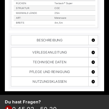
RÜ­CKEN
:
Tex­back® Su­per
STRUK­TUR
:
COC
MA­XI­MA­LE LÄN­GE
:
25m
ART
:
Me­ter­wa­re
BREI­TE
:
4m, 5m
BESCHREIBUNG
VERLEGEANLEITUNG
TECHNISCHE DATEN
PFLEGE UND REINIGUNG
NUTZUNGSKLASSEN
Du hast Fragen?