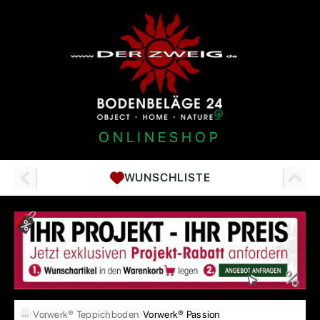
ONLINESHOP
WUNSCHLISTE
…
Vorwerk® Teppichboden
Vorwerk® Passion