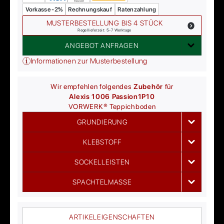
Vorkasse -2%
Rechnungskauf
Ratenzahlung
MUSTERBESTELLUNG BIS 4 STÜCK
Regellieferzeit: 5-7 Werktage
ANGEBOT ANFRAGEN
Informationen zur Musterbestellung
Wir empfehlen folgendes
Zubehör
für
Alexis 1006 Passion
1P10
VORWERK®
Teppichboden
GRUNDIERUNG
KLEBSTOFF
SOCKELLEISTEN
SPACHTELMASSE
ARTIKELEIGENSCHAFTEN