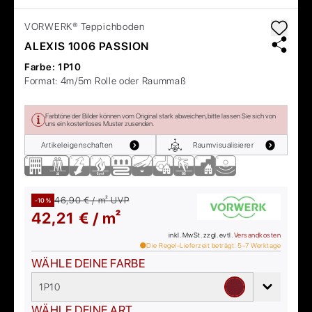
VORWERK®
Teppichboden
ALEXIS 1006 PASSION
Farbe:
1P10
Format:
4m/5m Rolle oder Raummaß
Farbtöne der Bilder können vom Original stark abweichen, bitte lassen Sie sich von
uns ein kostenloses Muster zusenden.
Artikeleigenschaften
Raumvisualisierer
46,90 € / m²
UVP
-10 %
42,21 € / m²
inkl. MwSt. zzgl. evtl.
Versandkosten
Die Regel-Lieferzeit beträgt:
5-7
Werktage
WÄHLE DEINE FARBE
1P10
WÄHLE DEINE ART