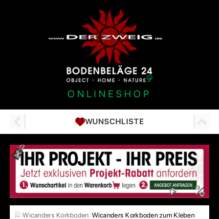
ONLINESHOP
WUNSCHLISTE
…
Wicanders Korkboden
Wicanders Korkboden zum Kleben