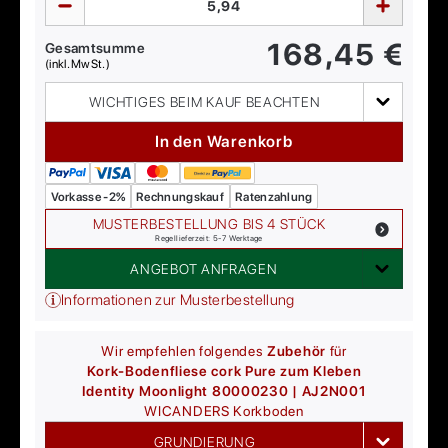
168,45
€
Gesamtsumme
(inkl. MwSt.)
WICHTIGES BEIM KAUF BEACHTEN
In den Warenkorb
Vorkasse -2%
Rechnungskauf
Ratenzahlung
MUSTERBESTELLUNG BIS 4 STÜCK
Regellieferzeit: 5-7 Werktage
ANGEBOT ANFRAGEN
Informationen zur Musterbestellung
Wir empfehlen folgendes
Zubehör
für
Kork-Bodenfliese cork Pure zum Kleben
Identity Moonlight 80000230 | AJ2N001
WICANDERS
Korkboden
GRUNDIERUNG