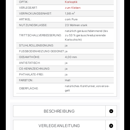
OP­TIK
:
Kor­kop­tik
VER­LE­GE­ART
:
zum Kle­ben
VER­PA­CKUNGS­EIN­HEIT
:
1,98 m²
AR­TI­KEL
:
cork Pure
NUT­ZUNGS­KLAS­SE
:
23 Woh­nen stark
na­tür­lich ge­räusch­däm­mend (bis
TRITT­SCHALL­VER­BES­SE­RUNG
:
zu 53 % ge­räusch­re­du­zie­ren­de
Kork­schicht)
STUHL­ROL­LEN­EIG­NUNG
:
ja
FUSS­BO­DEN­HEI­ZUNG GE­EIG­NET
:
ja
GE­SAMT­HÖ­HE
:
4,00 mm
AN­TI­STA­TISCH
:
ja
CE-KENN­ZEICH­NUNG
:
ja
PHTHA­LA­TE-FREI
:
ja
FARB­TON
:
Hell
na­tür­li­ches Kork­fur­nier, vor­ver­sie­
OBER­FLÄ­CHE
:
gelt
BESCHREIBUNG
VERLEGEANLEITUNG