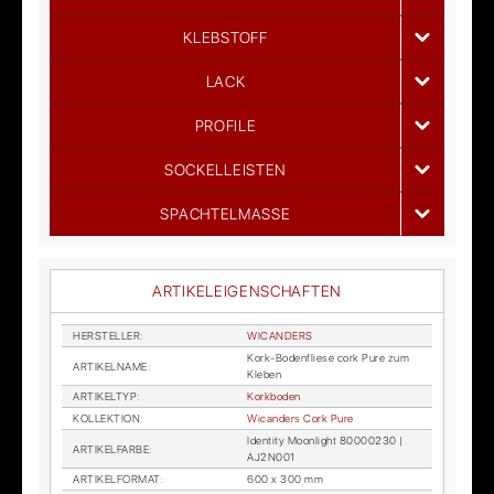
KLEBSTOFF
LACK
PROFILE
SOCKELLEISTEN
SPACHTELMASSE
ARTIKELEIGENSCHAFTEN
HER­STEL­LER
:
WI­CAN­DERS
Kork-Bo­den­flie­se cork Pure zum
AR­TI­KEL­NA­ME
:
Kle­ben
AR­TI­KEL­TYP
:
Kork­bo­den
KOL­LEK­TI­ON
:
Wi­can­ders Cork Pure
Iden­ti­ty Moon­light 80000230 |
AR­TI­KEL­FAR­BE
:
AJ2N001
AR­TI­KEL­FOR­MAT
:
600 x 300 mm