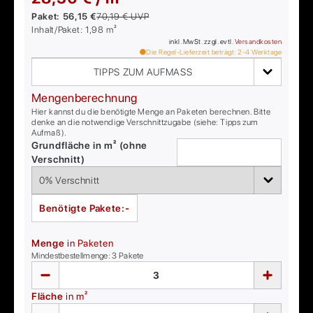
Paket:
56,15 €
70,19 €
UVP
Inhalt/Paket:
1,98
m²
inkl. MwSt. zzgl. evtl.
Versandkosten
Die Regel-Lieferzeit beträgt:
2-4
Werktage
TIPPS ZUM AUFMASS
Mengenberechnung
Hier kannst du die benötigte Menge an Paketen berechnen. Bitte
denke an die notwendige Verschnittzugabe (siehe: Tipps zum
Aufmaß).
Grundfläche in m² (ohne
Verschnitt)
Benötigte Pakete:
-
Menge
in Paketen
Mindestbestellmenge:
3
Pakete
Fläche
in m²