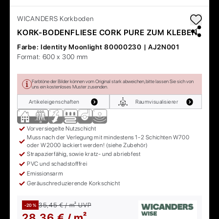
WICANDERS
Korkboden
KORK-BODENFLIESE CORK PURE ZUM KLEBEN
Farbe:
Identity Moonlight 80000230 | AJ2N001
Format:
600 x 300 mm
Farbtöne der Bilder können vom Original stark abweichen, bitte lassen Sie sich von
uns ein kostenloses Muster zusenden.
Artikeleigenschaften
Raumvisualisierer
Vorversiegelte Nutzschicht
Muss nach der Verlegung mit mindestens 1-2 Schichten W700
oder W2000 lackiert werden! (siehe Zubehör)
Strapazierfähig, sowie kratz- und abriebfest
PVC und schadstofffrei
Emissionsarm
Geräuschreduzierende Korkschicht
35,45 € / m²
UVP
-20 %
28,36 € / m²