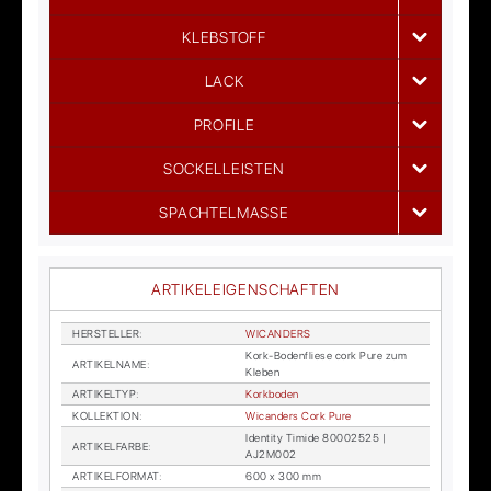
KLEBSTOFF
LACK
PROFILE
SOCKELLEISTEN
SPACHTELMASSE
ARTIKELEIGENSCHAFTEN
HER­STEL­LER
:
WI­CAN­DERS
Kork-Bo­den­flie­se cork Pure zum
AR­TI­KEL­NA­ME
:
Kle­ben
AR­TI­KEL­TYP
:
Kork­bo­den
KOL­LEK­TI­ON
:
Wi­can­ders Cork Pure
Iden­ti­ty Timi­de 80002525 |
AR­TI­KEL­FAR­BE
:
AJ2M002
AR­TI­KEL­FOR­MAT
:
600 x 300 mm