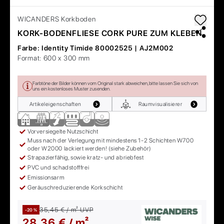
WICANDERS
Korkboden
KORK-BODENFLIESE CORK PURE ZUM KLEBEN
Farbe:
Identity Timide 80002525 | AJ2M002
Format:
600 x 300 mm
Farbtöne der Bilder können vom Original stark abweichen, bitte lassen Sie sich von
uns ein kostenloses Muster zusenden.
Artikeleigenschaften
Raumvisualisierer
Vorversiegelte Nutzschicht
Muss nach der Verlegung mit mindestens 1-2 Schichten W700
oder W2000 lackiert werden! (siehe Zubehör)
Strapazierfähig, sowie kratz- und abriebfest
PVC und schadstofffrei
Emissionsarm
Geräuschreduzierende Korkschicht
35,45 € / m²
UVP
-20 %
28,36 € / m²