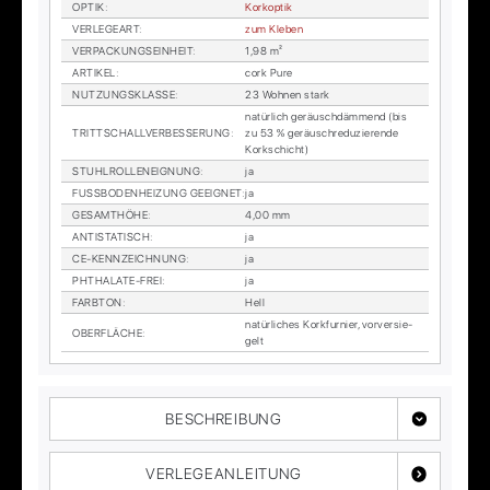
OP­TIK
:
Kor­kop­tik
VER­LE­GE­ART
:
zum Kle­ben
VER­PA­CKUNGS­EIN­HEIT
:
1,98 m²
AR­TI­KEL
:
cork Pure
NUT­ZUNGS­KLAS­SE
:
23 Woh­nen stark
na­tür­lich ge­räusch­däm­mend (bis
TRITT­SCHALL­VER­BES­SE­RUNG
:
zu 53 % ge­räusch­re­du­zie­ren­de
Kork­schicht)
STUHL­ROL­LEN­EIG­NUNG
:
ja
FUSS­BO­DEN­HEI­ZUNG GE­EIG­NET
:
ja
GE­SAMT­HÖ­HE
:
4,00 mm
AN­TI­STA­TISCH
:
ja
CE-KENN­ZEICH­NUNG
:
ja
PHTHA­LA­TE-FREI
:
ja
FARB­TON
:
Hell
na­tür­li­ches Kork­fur­nier, vor­ver­sie­
OBER­FLÄ­CHE
:
gelt
BESCHREIBUNG
VERLEGEANLEITUNG