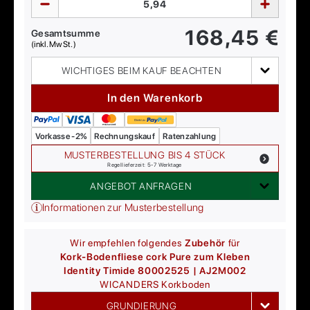
168,45
€
Gesamtsumme
(inkl. MwSt.)
WICHTIGES BEIM KAUF BEACHTEN
In den Warenkorb
Vorkasse -2%
Rechnungskauf
Ratenzahlung
MUSTERBESTELLUNG BIS 4 STÜCK
Regellieferzeit: 5-7 Werktage
ANGEBOT ANFRAGEN
Informationen zur Musterbestellung
Wir empfehlen folgendes
Zubehör
für
Kork-Bodenfliese cork Pure zum Kleben
Identity Timide 80002525 | AJ2M002
WICANDERS
Korkboden
GRUNDIERUNG