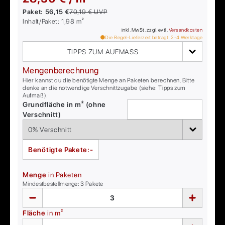
Paket:
56,15 €
70,19 €
UVP
Inhalt/Paket:
1,98
m²
inkl. MwSt. zzgl. evtl.
Versandkosten
Die Regel-Lieferzeit beträgt:
2-4
Werktage
TIPPS ZUM AUFMASS
Mengenberechnung
Hier kannst du die benötigte Menge an Paketen berechnen. Bitte
denke an die notwendige Verschnittzugabe (siehe: Tipps zum
Aufmaß).
Grundfläche in m² (ohne
Verschnitt)
Benötigte Pakete:
-
Menge
in Paketen
Mindestbestellmenge:
3
Pakete
Fläche
in m²