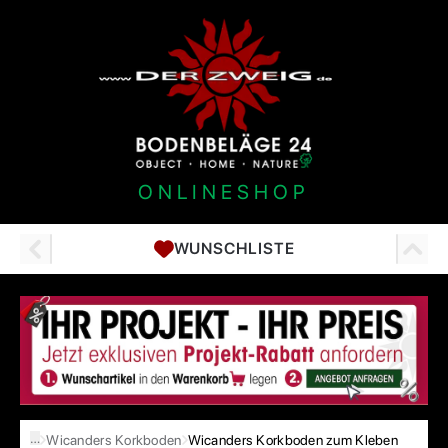
ONLINESHOP
WUNSCHLISTE
…
Wicanders Korkboden
Wicanders Korkboden zum Kleben