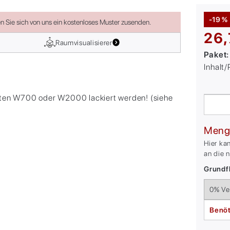
-19 %
en Sie sich von uns ein kostenloses Muster zusenden.
26,
Raumvisualisierer
Paket
Inhalt
hten W700 oder W2000 lackiert werden! (siehe
Meng
Hier ka
an die 
Grundfl
Benöt