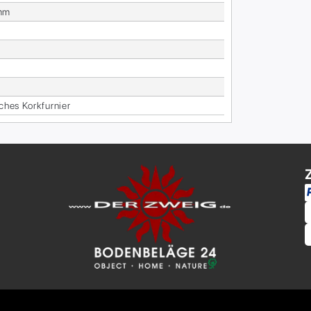
mm
i­ches Kork­fur­nier