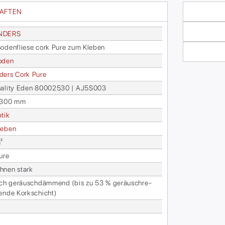
HAFTEN
N­DERS
o­den­flie­se cork Pure zum Kle­ben
o­den
­ders Cork Pure
­na­li­ty Eden 80002530 | AJ5S003
 300 mm
­tik
e­ben
²
ure
­nen stark
­lich ge­räusch­däm­mend (bis zu 53 % ge­räusch­re­
ren­de Kork­schicht)