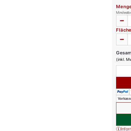
Meng
Mindestb
Fläch
Gesa
(inkl. M
Vorkass
Infor