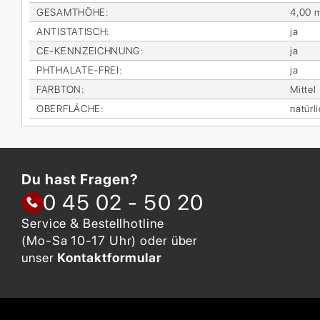
GE­SAMT­HÖ­HE
:
4,00 
AN­TI­STA­TISCH
:
ja
CE-KENN­ZEICH­NUNG
:
ja
PHTHA­LA­TE-FREI
:
ja
FARB­TON
:
Mit­tel
OBER­FLÄ­CHE
:
na­tür­l
Du hast Fragen?
0 45 02 - 50 20
Service & Bestellhotline
(Mo-Sa 10-17 Uhr) oder über
unser
Kontaktformular