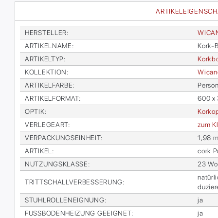
ARTIKELEIGENSC
HER­STEL­LER
:
WI­CA
AR­TI­KEL­NA­ME
:
Kork-B
AR­TI­KEL­TYP
:
Kork­b
KOL­LEK­TI­ON
:
Wi­can
AR­TI­KEL­FAR­BE
:
Per­so
AR­TI­KEL­FOR­MAT
:
600 x
OP­TIK
:
Kor­kop
VER­LE­GE­ART
:
zum Kl
VER­PA­CKUNGS­EIN­HEIT
:
1,98 m
AR­TI­KEL
:
cork P
NUT­ZUNGS­KLAS­SE
:
23 Woh
na­tür
TRITT­SCHALL­VER­BES­SE­RUNG
:
du­zie­
STUHL­ROL­LEN­EIG­NUNG
:
ja
FUSS­BO­DEN­HEI­ZUNG GE­EIG­NET
:
ja