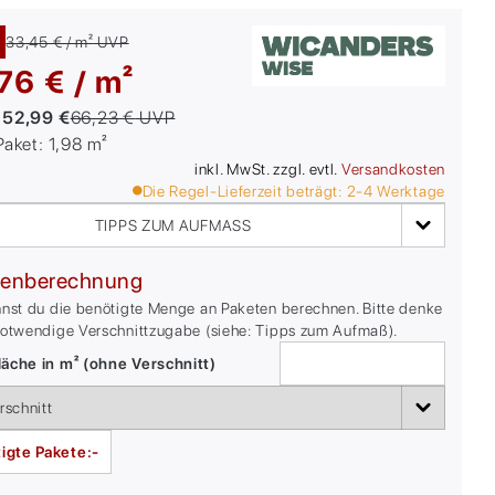
33,45 € / m²
UVP
76 € / m²
:
52,99 €
66,23 €
UVP
/Paket:
1,98
m²
inkl. MwSt. zzgl. evtl.
Versandkosten
Die Regel-Lieferzeit beträgt:
2-4
Werktage
TIPPS ZUM AUFMASS
enberechnung
nnst du die benötigte Menge an Paketen berechnen. Bitte denke
notwendige Verschnittzugabe (siehe: Tipps zum Aufmaß).
äche in m² (ohne Verschnitt)
igte Pakete:
-