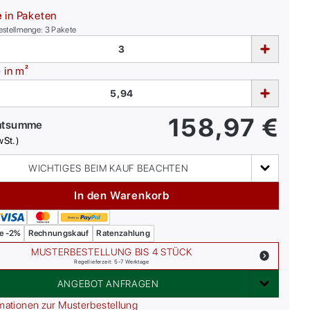
e
in Paketen
estellmenge:
3
Pakete
e
in m²
158,97
€
mtsumme
wSt.)
WICHTIGES BEIM KAUF BEACHTEN
In den Warenkorb
e -2%
Rechnungskauf
Ratenzahlung
MUSTERBESTELLUNG BIS 4 STÜCK
Regellieferzeit: 5-7 Werktage
ANGEBOT ANFRAGEN
mationen zur Musterbestellung