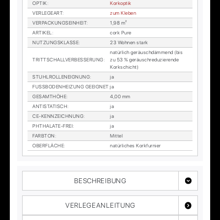
OP­TIK
:
Kor­kop­tik
VER­LE­GE­ART
:
zum Kle­ben
VER­PA­CKUNGS­EIN­HEIT
:
1,98 m²
AR­TI­KEL
:
cork Pure
NUT­ZUNGS­KLAS­SE
:
23 Woh­nen stark
na­tür­lich ge­räusch­däm­mend (bis
TRITT­SCHALL­VER­BES­SE­RUNG
:
zu 53 % ge­räusch­re­du­zie­ren­de
Kork­schicht)
STUHL­ROL­LEN­EIG­NUNG
:
ja
FUSS­BO­DEN­HEI­ZUNG GE­EIG­NET
:
ja
GE­SAMT­HÖ­HE
:
4,00 mm
AN­TI­STA­TISCH
:
ja
CE-KENN­ZEICH­NUNG
:
ja
PHTHA­LA­TE-FREI
:
ja
FARB­TON
:
Mit­tel
OBER­FLÄ­CHE
:
na­tür­li­ches Kork­fur­nier
BESCHREIBUNG
VERLEGEANLEITUNG