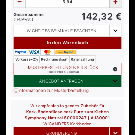
142,32
€
Gesamtsumme
(inkl. MwSt.)
WICHTIGES BEIM KAUF BEACHTEN
In den Warenkorb
Vorkasse -2%
Rechnungskauf
Ratenzahlung
MUSTERBESTELLUNG BIS 4 STÜCK
Regellieferzeit: 5-7 Werktage
ANGEBOT ANFRAGEN
Informationen zur Musterbestellung
Wir empfehlen folgendes
Zubehör
für
Kork-Bodenfliese cork Pure zum Kleben
Symphony Natural 80000247 | AJ30001
WICANDERS
Korkboden
GRUNDIERUNG