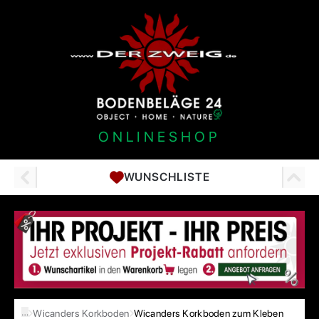
ONLINESHOP
WUNSCHLISTE
…
Wicanders Korkboden
Wicanders Korkboden zum Kleben