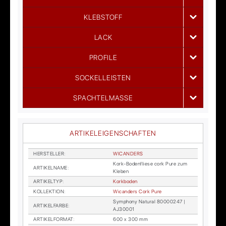
KLEBSTOFF
LACK
PROFILE
SOCKELLEISTEN
SPACHTELMASSE
ARTIKELEIGENSCHAFTEN
HER­STEL­LER
:
WI­CAN­DERS
Kork-Bo­den­flie­se cork Pure zum
AR­TI­KEL­NA­ME
:
Kle­ben
AR­TI­KEL­TYP
:
Kork­bo­den
KOL­LEK­TI­ON
:
Wi­can­ders Cork Pure
Sym­pho­ny Na­tu­ral 80000247 |
AR­TI­KEL­FAR­BE
:
AJ30001
AR­TI­KEL­FOR­MAT
:
600 x 300 mm