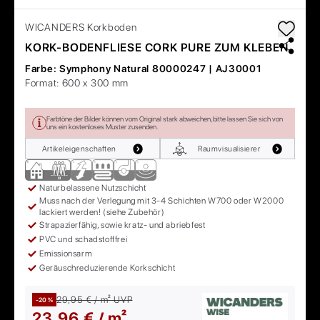
WICANDERS
Korkboden
KORK-BODENFLIESE CORK PURE ZUM KLEBEN
Farbe:
Symphony Natural 80000247 | AJ30001
Format:
600 x 300 mm
Farbtöne der Bilder können vom Original stark abweichen, bitte lassen Sie sich von
uns ein kostenloses Muster zusenden.
Artikeleigenschaften
Raumvisualisierer
Naturbelassene Nutzschicht
Muss nach der Verlegung mit 3-4 Schichten W700 oder W2000
lackiert werden! (siehe Zubehör)
Strapazierfähig, sowie kratz- und abriebfest
PVC und schadstofffrei
Emissionsarm
Geräuschreduzierende Korkschicht
29,95 € / m²
UVP
-20 %
23,96 € / m²