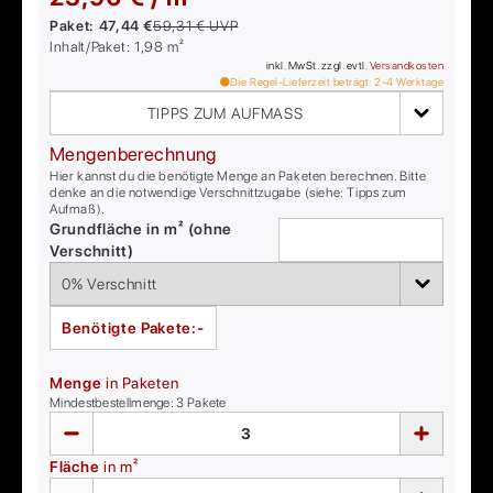
Paket:
47,44 €
59,31 €
UVP
Inhalt/Paket:
1,98
m²
inkl. MwSt. zzgl. evtl.
Versandkosten
Die Regel-Lieferzeit beträgt:
2-4
Werktage
TIPPS ZUM AUFMASS
Mengenberechnung
Hier kannst du die benötigte Menge an Paketen berechnen. Bitte
denke an die notwendige Verschnittzugabe (siehe: Tipps zum
Aufmaß).
Grundfläche in m² (ohne
Verschnitt)
Benötigte Pakete:
-
Menge
in Paketen
Mindestbestellmenge:
3
Pakete
Fläche
in m²