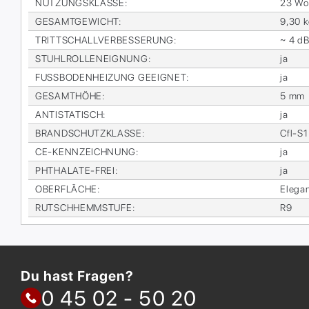
NUT­ZUNGS­KLAS­SE
:
23 Woh
GE­SAMT­GE­WICHT
:
9,30 
TRITT­SCHALL­VER­BES­SE­RUNG
:
~ 4 d
STUHL­ROL­LEN­EIG­NUNG
:
ja
FUSS­BO­DEN­HEI­ZUNG GE­EIG­NET
:
ja
GE­SAMT­HÖ­HE
:
5 mm
AN­TI­STA­TISCH
:
ja
BRAND­SCHUTZ­KLAS­SE
:
Cfl-S1
CE-KENN­ZEICH­NUNG
:
ja
PHTHA­LA­TE-FREI
:
ja
OBER­FLÄ­CHE
:
Ele­gan
RUTSCH­HEMM­STU­FE
:
R9
Du hast Fragen?
0 45 02 - 50 20