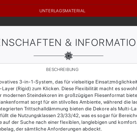
UNTERLAGSMATERIAL
ENSCHAFTEN & INFORMATI
BESCHREIBUNG
atives 3-in-1-System, das für vielseitige Einsatzmöglichkeite
Layer (Rigid) zum Klicken. Diese Flexibilität macht es sowohl
er modernen Steindekoren im großzügigen Fliesenformat biete
nkenformat sorgt für ein stilvolles Ambiente, während die l
ntegrierten Trittschalldämmung bieten die Dekore als Multi-La
llt die Nutzungsklassen 23/33/42, was es sogar für Bereiche
 die auf der Suche nach einer flexiblen, langlebigen und komf
nbelag, der sämtliche Anforderungen abdeckt.