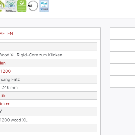
HAFTEN
ood XL Ri­gid-Core zum Kli­cken
­den
o 1200
­cing Fritz
x 246 mm
­tik
i­cken
m²
o 1200 wood XL