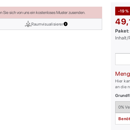
-19 %
en Sie sich von uns ein kostenloses Muster zusenden.
49,
Raumvisualisierer
Paket
Inhalt
Meng
Hier ka
an die 
Grundfl
Benöt