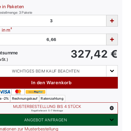
e
in Paketen
estellmenge:
3
Pakete
e
in m²
327,42
€
mtsumme
wSt.)
WICHTIGES BEIM KAUF BEACHTEN
In den Warenkorb
e -2%
Rechnungskauf
Ratenzahlung
MUSTERBESTELLUNG BIS 4 STÜCK
Regellieferzeit: 5-7 Werktage
ANGEBOT ANFRAGEN
mationen zur Musterbestellung