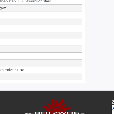
­nen stark, 33 Ge­werb­lich stark
kg/m²
B
­te Holz­struk­tur