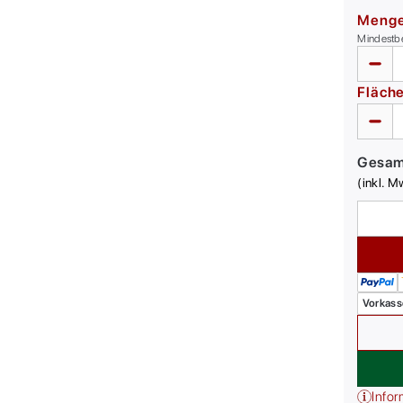
Meng
Mindestb
Fläch
Gesa
(inkl. M
Vorkass
Infor