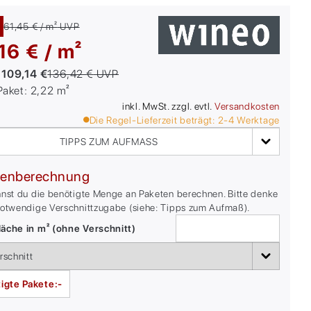
61,45 € / m²
UVP
16 € / m²
:
109,14 €
136,42 €
UVP
/Paket:
2,22
m²
inkl. MwSt. zzgl. evtl.
Versandkosten
Die Regel-Lieferzeit beträgt:
2-4
Werktage
TIPPS ZUM AUFMASS
enberechnung
nnst du die benötigte Menge an Paketen berechnen. Bitte denke
notwendige Verschnittzugabe (siehe: Tipps zum Aufmaß).
äche in m² (ohne Verschnitt)
igte Pakete:
-