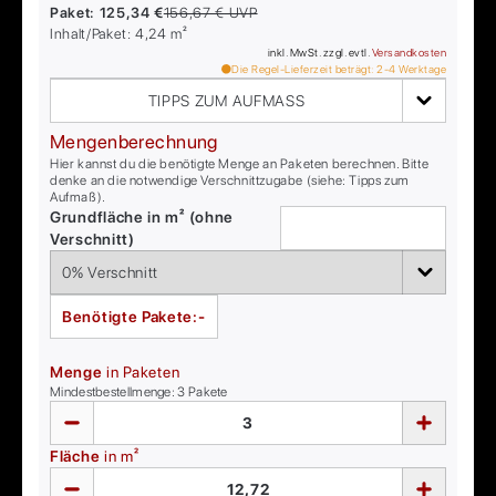
Paket:
125,34 €
156,67 €
UVP
Inhalt/Paket:
4,24
m²
inkl. MwSt. zzgl. evtl.
Versandkosten
Die Regel-Lieferzeit beträgt:
2-4
Werktage
TIPPS ZUM AUFMASS
Mengenberechnung
Hier kannst du die benötigte Menge an Paketen berechnen. Bitte
denke an die notwendige Verschnittzugabe (siehe: Tipps zum
Aufmaß).
Grundfläche in m² (ohne
Verschnitt)
Benötigte Pakete:
-
Menge
in Paketen
Mindestbestellmenge:
3
Pakete
Fläche
in m²