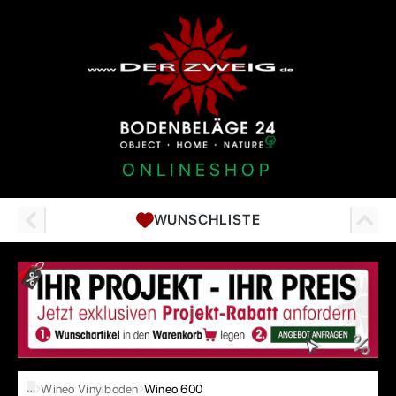
ONLINESHOP
WUNSCHLISTE
…
Wineo Vinylboden
Wineo 600