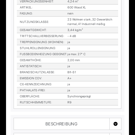
VER­PA­CKUNGS­EIN­HEIT
:
4,24 m²
AR­TI­KEL
:
600 Wood XL
FA­SUNG
:
nein
23 Woh­nen stark, 32 Ge­werb­lich
NUT­ZUNGS­KLAS­SE
:
nor­mal, 41 In­dus­tri­ell mä­ßig
GE­SAMT­GE­WICHT
:
3,44 kg/m²
TRITT­SCHALL­VER­BES­SE­RUNG
:
- 4 dB
TREP­PEN­EIG­NUNG (WOH­NEN)
:
ja
STUHL­ROL­LEN­EIG­NUNG
:
ja
FUSS­BO­DEN­HEI­ZUNG GE­EIG­NET
:
ja max. 27° C
GE­SAMT­HÖ­HE
:
2,00 mm
AN­TI­STA­TISCH
:
ja
BRAND­SCHUTZ­KLAS­SE
:
Bfl-S1
EMIS­SI­ON COV
:
A+
CE-KENN­ZEICH­NUNG
:
ja
PHTHA­LA­TE-FREI
:
ja
OBER­FLÄ­CHE
:
Syn­chron­ge­prägt
RUTSCH­HEMM­STU­FE
:
R9
BESCHREIBUNG