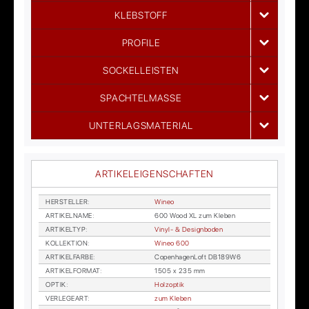
KLEBSTOFF
PROFILE
SOCKELLEISTEN
SPACHTELMASSE
UNTERLAGSMATERIAL
ARTIKELEIGENSCHAFTEN
HER­STEL­LER
:
Wi­neo
AR­TI­KEL­NA­ME
:
600 Wood XL zum Kle­ben
AR­TI­KEL­TYP
:
Vi­nyl- & De­sign­bo­den
KOL­LEK­TI­ON
:
Wi­neo 600
AR­TI­KEL­FAR­BE
:
Co­pen­ha­gen­Loft DB189W6
AR­TI­KEL­FOR­MAT
:
1505 x 235 mm
OP­TIK
:
Holz­op­tik
VER­LE­GE­ART
:
zum Kle­ben