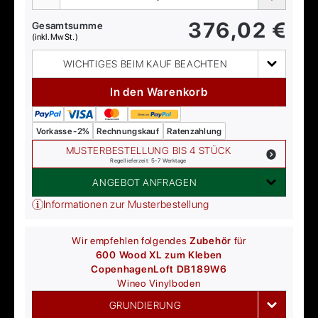
376,02
€
Gesamtsumme
(inkl. MwSt.)
WICHTIGES BEIM KAUF BEACHTEN
In den Warenkorb
Vorkasse -2%
Rechnungskauf
Ratenzahlung
MUSTERBESTELLUNG BIS 4 STÜCK
Regellieferzeit: 5-7 Werktage
ANGEBOT ANFRAGEN
Informationen zur Musterbestellung
Wir empfehlen folgendes
Zubehör
für
600 Wood XL zum Kleben
CopenhagenLoft DB189W6
Wineo
Vinylboden
GRUNDIERUNG