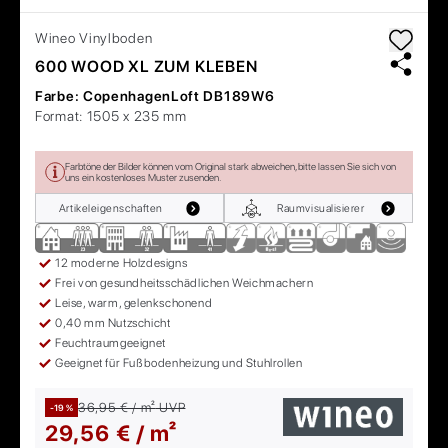
Wineo
Vinylboden
600 WOOD XL ZUM KLEBEN
Farbe:
CopenhagenLoft DB189W6
Format:
1505 x 235 mm
Farbtöne der Bilder können vom Original stark abweichen, bitte lassen Sie sich von
uns ein kostenloses Muster zusenden.
Artikeleigenschaften
Raumvisualisierer
12 moderne Holzdesigns
Frei von gesundheitsschädlichen Weichmachern
Leise, warm, gelenkschonend
0,40 mm Nutzschicht
Feuchtraumgeeignet
Geeignet für Fußbodenheizung und Stuhlrollen
36,95 € / m²
UVP
-19 %
29,56 € / m²