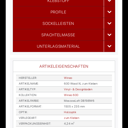
KLEBSTOFF
PROFILE
SOCKELLEISTEN
SPACHTELMASSE
UNTERLAGSMATERIAL
ARTIKELEIGENSCHAFTEN
HER­STEL­LER
:
Wi­neo
AR­TI­KEL­NA­ME
:
600 Wood XL zum Kle­ben
AR­TI­KEL­TYP
:
Vi­nyl- & De­sign­bo­den
KOL­LEK­TI­ON
:
Wi­neo 600
AR­TI­KEL­FAR­BE
:
Moscow­Loft DB198W6
AR­TI­KEL­FOR­MAT
:
1505 x 235 mm
OP­TIK
:
Holz­op­tik
VER­LE­GE­ART
:
zum Kle­ben
VER­PA­CKUNGS­EIN­HEIT
:
4,24 m²