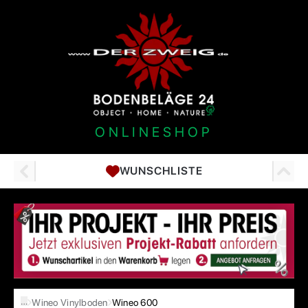
ONLINESHOP
WUNSCHLISTE
…
Wineo Vinylboden
Wineo 600