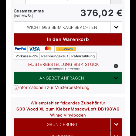
376,02
€
Gesamtsumme
(inkl. MwSt.)
WICHTIGES BEIM KAUF BEACHTEN
In den Warenkorb
Vorkasse -2%
Rechnungskauf
Ratenzahlung
MUSTERBESTELLUNG BIS 4 STÜCK
Regellieferzeit: 5-7 Werktage
ANGEBOT ANFRAGEN
Informationen zur Musterbestellung
Wir empfehlen folgendes
Zubehör
für
600 Wood XL zum Kleben
MoscowLoft DB198W6
Wineo
Vinylboden
GRUNDIERUNG