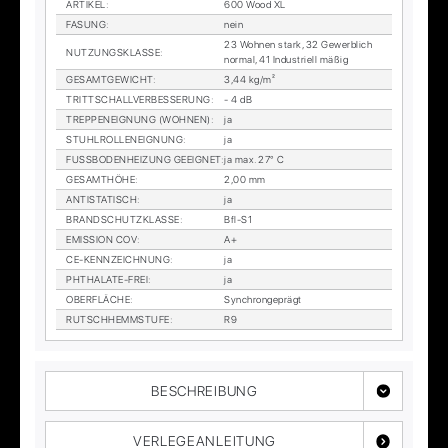
AR­TI­KEL
:
600 Wood XL
FA­SUNG
:
nein
23 Woh­nen stark, 32 Ge­werb­lich
NUT­ZUNGS­KLAS­SE
:
nor­mal, 41 In­dus­tri­ell mä­ßig
GE­SAMT­GE­WICHT
:
3,44 kg/m²
TRITT­SCHALL­VER­BES­SE­RUNG
:
- 4 dB
TREP­PEN­EIG­NUNG (WOH­NEN)
:
ja
STUHL­ROL­LEN­EIG­NUNG
:
ja
FUSS­BO­DEN­HEI­ZUNG GE­EIG­NET
:
ja max. 27° C
GE­SAMT­HÖ­HE
:
2,00 mm
AN­TI­STA­TISCH
:
ja
BRAND­SCHUTZ­KLAS­SE
:
Bfl-S1
EMIS­SI­ON COV
:
A+
CE-KENN­ZEICH­NUNG
:
ja
PHTHA­LA­TE-FREI
:
ja
OBER­FLÄ­CHE
:
Syn­chron­ge­prägt
RUTSCH­HEMM­STU­FE
:
R9
BESCHREIBUNG
VERLEGEANLEITUNG