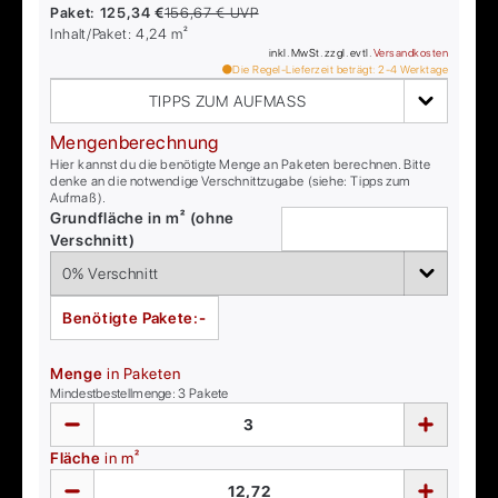
Paket:
125,34 €
156,67 €
UVP
Inhalt/Paket:
4,24
m²
inkl. MwSt. zzgl. evtl.
Versandkosten
Die Regel-Lieferzeit beträgt:
2-4
Werktage
TIPPS ZUM AUFMASS
Mengenberechnung
Hier kannst du die benötigte Menge an Paketen berechnen. Bitte
denke an die notwendige Verschnittzugabe (siehe: Tipps zum
Aufmaß).
Grundfläche in m² (ohne
Verschnitt)
Benötigte Pakete:
-
Menge
in Paketen
Mindestbestellmenge:
3
Pakete
Fläche
in m²