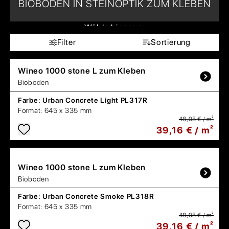
BIOBODEN IN STEINOPTIK ZUM KLEBEN
Wähle hier aus:
Filter
Sortierung
Wineo
1000 stone L zum Kleben
Bioboden
Farbe:
Urban Concrete Light PL317R
Format:
645 x 335 mm
48,95 € / m²
39,16 € / m²
Wineo
1000 stone L zum Kleben
Bioboden
Farbe:
Urban Concrete Smoke PL318R
Format:
645 x 335 mm
48,95 € / m²
39,16 € / m²