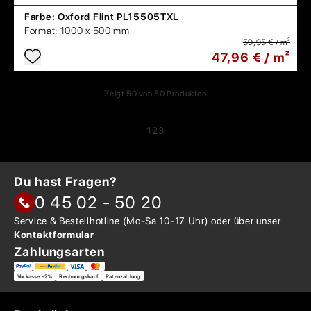
Farbe:
Oxford Flint PL15505TXL
Format:
1000 x 500 mm
59,95 € / m²
47,96 € / m²
Zeigt
50
von
50
Produkten
1
2
3
Du hast Fragen?
0 45 02 - 50 20
Service & Bestellhotline
(Mo-Sa 10-17 Uhr) oder über
unser
Kontaktformular
Zahlungsarten
Vorkasse -2%
Rechnungskauf
Ratenzahlung