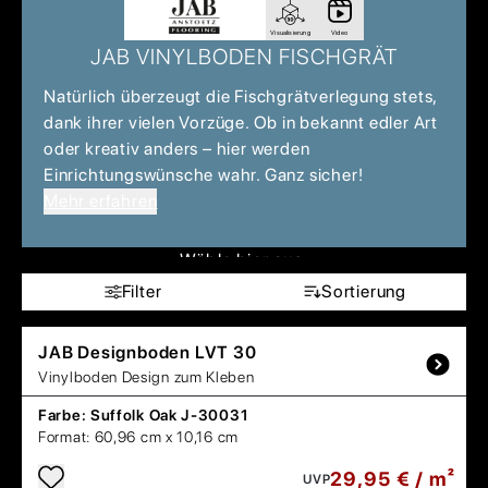
Visualisierung
Video
JAB VINYLBODEN FISCHGRÄT
Natürlich überzeugt die Fischgrätverlegung stets,
dank ihrer vielen Vorzüge. Ob in bekannt edler Art
oder kreativ anders – hier werden
Einrichtungswünsche wahr. Ganz sicher!
Mehr erfahren
Wähle hier aus:
Filter
Sortierung
JAB
Designboden LVT 30
Vinylboden Design zum Kleben
Farbe:
Suffolk Oak J-30031
Format:
60,96 cm x 10,16 cm
29,95 € / m²
UVP