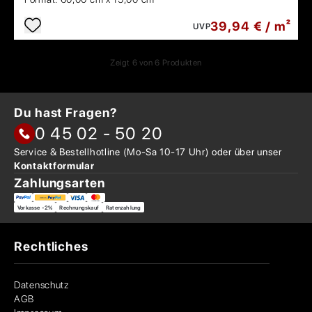
39,94 € / m²
UVP
Zeigt
6
von
6
Produkten
Du hast Fragen?
0 45 02 - 50 20
Service & Bestellhotline
(Mo-Sa 10-17 Uhr) oder über
unser
Kontaktformular
Zahlungsarten
Vorkasse -2%
Rechnungskauf
Ratenzahlung
Rechtliches
Datenschutz
AGB