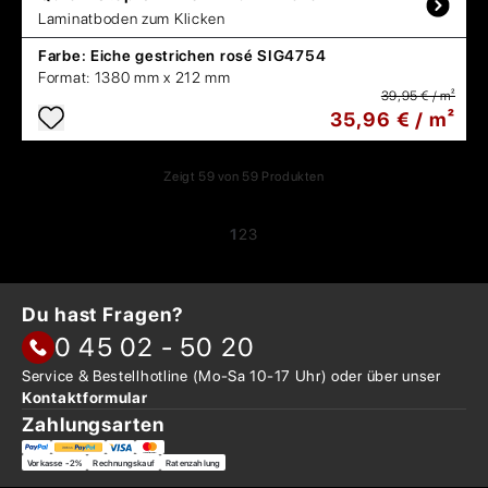
Laminatboden zum Klicken
Farbe:
Eiche gestrichen rosé SIG4754
Format:
1380 mm x 212 mm
39,95 € / m²
35,96 € / m²
Zeigt
59
von
59
Produkten
1
2
3
Du hast Fragen?
0 45 02 - 50 20
Service & Bestellhotline
(Mo-Sa 10-17 Uhr) oder über
unser
Kontaktformular
Zahlungsarten
Vorkasse -2%
Rechnungskauf
Ratenzahlung