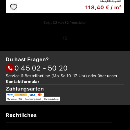
148,00 € / m²
118,40 € / m²
Zeigt
32
von
32
Produkten
1
2
Du hast Fragen?
0 45 02 - 50 20
Service & Bestellhotline
(Mo-Sa 10-17 Uhr) oder über
unser
Kontaktformular
Zahlungsarten
Vorkasse -2%
Rechnungskauf
Ratenzahlung
Rechtliches