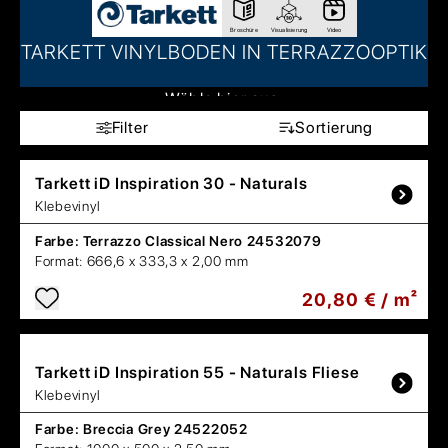
Broschüre
Visualisierung
Video
TARKETT VINYLBODEN IN TERRAZZOOPTIK
Wähle hier aus:
Filter
Sortierung
Tarkett
iD Inspiration 30 - Naturals
Klebevinyl
Farbe:
Terrazzo Classical Nero 24532079
Format:
666,6 x 333,3 x 2,00 mm
20,80 € / m²
Tarkett
iD Inspiration 55 - Naturals Fliese
Klebevinyl
Farbe:
Breccia Grey 24522052