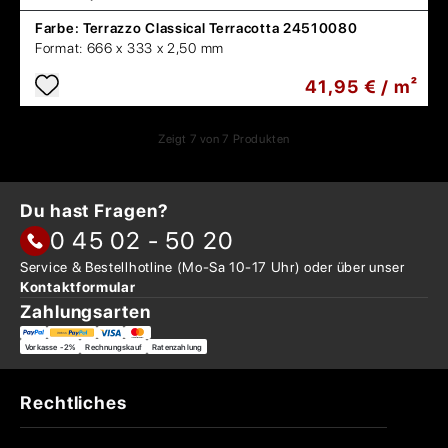
Farbe:
Terrazzo Classical Terracotta 24510080
Format:
666 x 333 x 2,50 mm
41,95 € / m²
Zeigt
7
von
7
Produkten
Du hast Fragen?
0 45 02 - 50 20
Service & Bestellhotline
(Mo-Sa 10-17 Uhr) oder über
unser
Kontaktformular
Zahlungsarten
Vorkasse -2%
Rechnungskauf
Ratenzahlung
Rechtliches